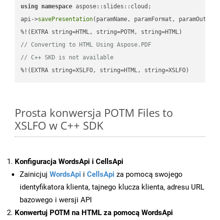
using
namespace
 aspose::slides::cloud;            

api->
savePresentation
(paramName, paramFormat, paramOutPat
// Converting to HTML Using Aspose.PDF
// C++ SKD is not available
%!(EXTRA string=XSLFO, string=HTML, string=XSLFO)
Prosta konwersja POTM Files to
XSLFO w C++ SDK
Konfiguracja WordsApi i CellsApi
Zainicjuj
WordsApi
i
CellsApi
za pomocą swojego
identyfikatora klienta, tajnego klucza klienta, adresu URL
bazowego i wersji API
Konwertuj POTM na HTML za pomocą WordsApi