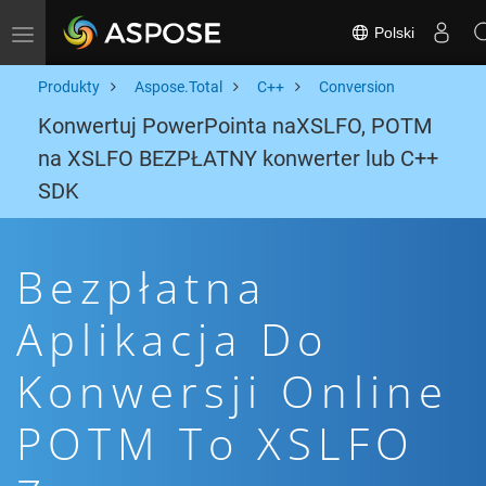
Polski
Toggle navigation
Produkty
Aspose.Total
C++
Conversion
Konwertuj PowerPointa naXSLFO, POTM
na XSLFO BEZPŁATNY konwerter lub C++
SDK
Bezpłatna
Aplikacja Do
Konwersji Online
POTM To XSLFO