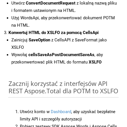
Utwórz
ConvertDocumentRequest
z lokalną nazwą pliku
i formatem ustawionym na HTML.
Użyj WordsApi, aby przekonwertować dokument POTM
na HTML.
Konwertuj HTML do XSLFO za pomocą CellsApi
Zainicjuj
SaveOption
z CellsAPI z SaveFormat jako
XSLFO
Wywołaj
cellsSaveAsPostDocumentSaveAs
, aby
przekonwertować plik HTML do formatu
XSLFO
Zacznij korzystać z interfejsów API
REST Aspose.Total dla POTM to XSLFO
Utwórz konto w
Dashboard
, aby uzyskać bezpłatne
limity API i szczegóły autoryzacji
Pobierz zestawy SDK Aspose.Words i Aspose.Cells