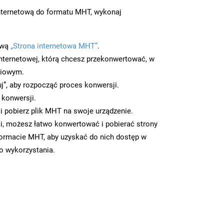
nternetową do formatu MHT, wykonaj
ową
„Strona internetowa MHT”
.
nternetowej, którą chcesz przekonwertować, w
ciowym.
uj”, aby rozpocząć proces konwersji.
 konwersji.
 pobierz plik MHT na swoje urządzenie.
i, możesz łatwo konwertować i pobierać strony
ormacie MHT, aby uzyskać do nich dostęp w
go wykorzystania.