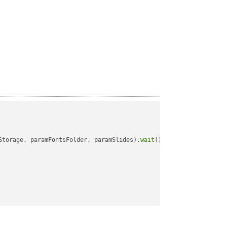
Storage, paramFontsFolder, paramSlides).
wait
();
