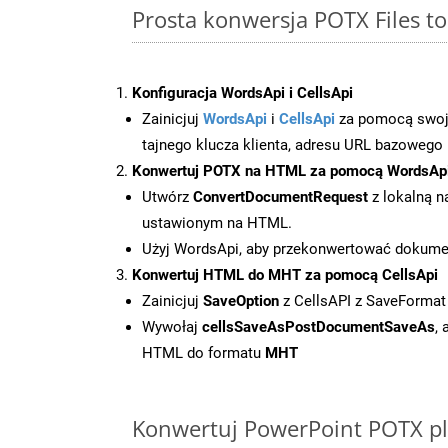
Prosta konwersja POTX Files 
Konfiguracja WordsApi i CellsApi
Zainicjuj
WordsApi
i
CellsApi
za pomocą swojeg
tajnego klucza klienta, adresu URL bazowego i
Konwertuj POTX na HTML za pomocą WordsAp
Utwórz
ConvertDocumentRequest
z lokalną n
ustawionym na HTML.
Użyj WordsApi, aby przekonwertować dokum
Konwertuj HTML do MHT za pomocą CellsApi
Zainicjuj
SaveOption
z CellsAPI z SaveForma
Wywołaj
cellsSaveAsPostDocumentSaveAs
,
HTML do formatu
MHT
Konwertuj PowerPoint POTX pli