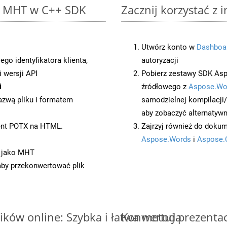
to MHT w C++ SDK
Zacznij korzystać z 
Utwórz konto w
Dashboa
o identyfikatora klienta,
autoryzacji
 wersji API
Pobierz zestawy SDK Asp
i
źródłowego z
Aspose.Wo
azwą pliku i formatem
samodzielnej kompilacji
aby zobaczyć alternatywn
ent POTX na HTML.
Zajrzyj również do dokum
Aspose.Words
i
Aspose.
t jako MHT
 aby przekonwertować plik
ków online: Szybka i łatwa metoda
Konwertuj prezenta