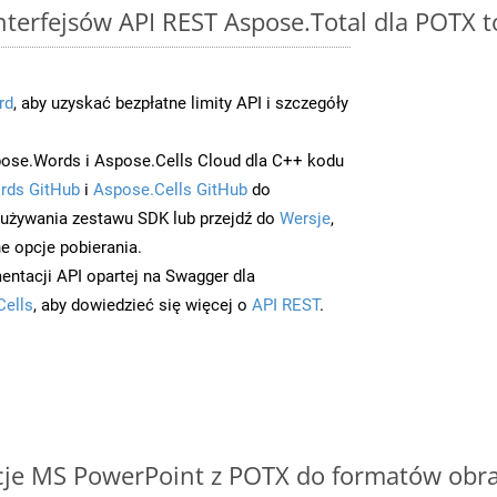
interfejsów API REST Aspose.Total dla POTX 
rd
, aby uzyskać bezpłatne limity API i szczegóły
ose.Words i Aspose.Cells Cloud dla C++ kodu
rds GitHub
i
Aspose.Cells GitHub
do
/używania zestawu SDK lub przejdź do
Wersje
,
e opcje pobierania.
entacji API opartej na Swagger dla
Cells
, aby dowiedzieć się więcej o
API REST
.
cje MS PowerPoint z POTX do formatów obr