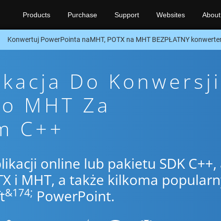
Products
Purchase
Support
Websites
About
Konwertuj PowerPointa naMHT, POTX na MHT BEZPŁATNY konwerter
ikacja Do Konwersji
To MHT Za
m C++
likacji online lub pakietu SDK C++,
 i MHT, a także kilkoma popular
&174;
t
PowerPoint.