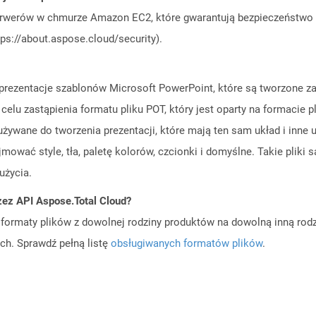
rwerów w chmurze Amazon EC2, które gwarantują bezpieczeństwo i 
ps://about.aspose.cloud/security).
ją prezentacje szablonów Microsoft PowerPoint, które są tworzone 
celu zastąpienia formatu pliku POT, który jest oparty na formacie p
żywane do tworzenia prezentacji, które mają ten sam układ i inn
ować style, tła, paletę kolorów, czcionki i domyślne. Takie plik
użycia.
zez API Aspose.Total Cloud?
ormaty plików z dowolnej rodziny produktów na dowolną inną rodz
ch. Sprawdź pełną listę
obsługiwanych formatów plików
.