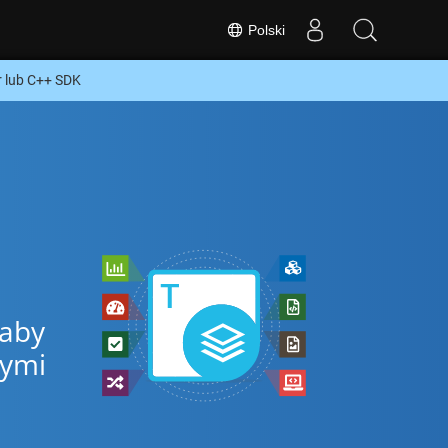
Polski
 lub C++ SDK
 aby
nymi