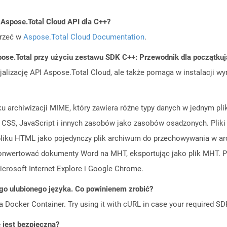
 Aspose.Total Cloud API dla C++?
jrzeć w
Aspose.Total Cloud Documentation
.
ose.Total przy użyciu zestawu SDK C++: Przewodnik dla początku
cjalizację API Aspose.Total Cloud, ale także pomaga w instalacji w
ku archiwizacji MIME, który zawiera różne typy danych w jednym pli
ów CSS, JavaScript i innych zasobów jako zasobów osadzonych. Plik
iku HTML jako pojedynczy plik archiwum do przechowywania w arch
konwertować dokumenty Word na MHT, eksportując jako plik MHT. 
icrosoft Internet Explore i Google Chrome.
go ulubionego języka. Co powinienem zrobić?
a Docker Container. Try using it with cURL in case your required SDK
jest bezpieczna?