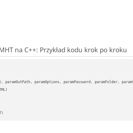
MHT na C++: Przykład kodu krok po kroku
      

t, paramOutPath, paramOptions, paramPassword, paramFolder, param
T)