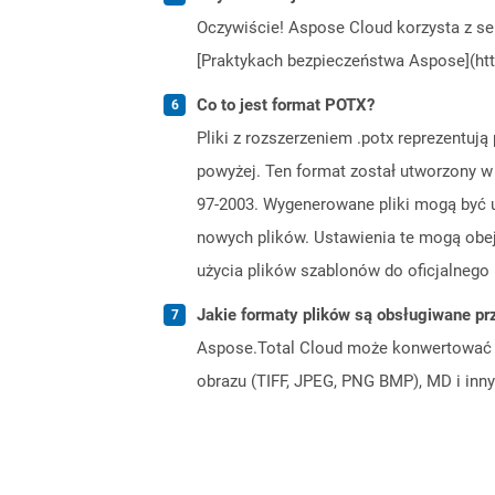
Oczywiście! Aspose Cloud korzysta z se
[Praktykach bezpieczeństwa Aspose](htt
Co to jest format POTX?
Pliki z rozszerzeniem .potx reprezentu
powyżej. Ten format został utworzony w 
97-2003. Wygenerowane pliki mogą być u
nowych plików. Ustawienia te mogą obejm
użycia plików szablonów do oficjalnego 
Jakie formaty plików są obsługiwane pr
Aspose.Total Cloud może konwertować f
obrazu (TIFF, JPEG, PNG BMP), MD i inny