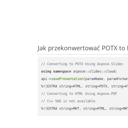
Jak przekonwertować POTX to 
// Converting to POTX Using Aspose.Slides
using
namespace
 aspose::slides::cloud;      
api->
savePresentation
(paramName, paramForma
// Converting to HTML Using Aspose.PDF
// C++ SKD is not available
%!(EXTRA string=MHT, string=HTML, string=MH