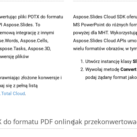
ertując pliki POTX do formatu
Aspose.Slides Cloud SDK oferu
 Aspose.Slides. To
MS PowerPoint do różnych for
emową integrację z innymi
powyżej dla MHT. Wykorzystują
se.Words, Aspose.Cells,
Aspose.Slides Cloud APIs umoż
spose.Tasks, Aspose.3D,
wielu formatów obrazów, w tym 
wersję plików
Utwórz instancję klasy
Sl
Wywołaj metodę
Convert
podaj żądany format jako
prawniając złożone konwersje i
 się z pełną listą
.Total Cloud
.
X do formatu PDF online
Jak przekonwertowa