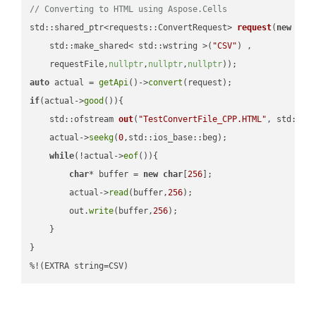
// Converting to HTML using Aspose.Cells
std::shared_ptr<requests::ConvertRequest> 
request
(
new
 requ
    std::make_shared< std::wstring >(
"CSV"
) ,        

    requestFile,
nullptr
,
nullptr
,
nullptr
))
auto
 actual = 
getApi
()->
convert
if
(actual->
good
()){

std::ofstream 
out
(
"TestConvertFile_CPP.HTML"
, std::is
    actual->
seekg
(
0
,std::ios_base::beg);

while
(!actual->
eof
()){

char
* buffer = 
new
char
[
256
];

        actual->
read
(buffer,
256
);

        out.
write
(buffer,
256
);

    }

}

%!(EXTRA string=CSV)