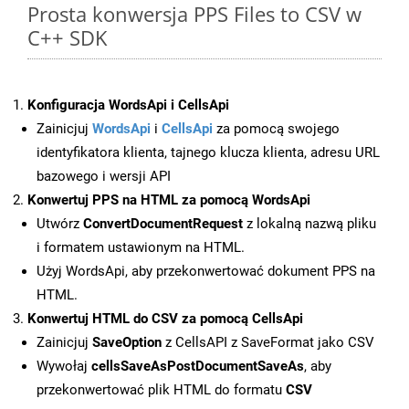
Prosta konwersja PPS Files to CSV w
C++ SDK
Konfiguracja WordsApi i CellsApi
Zainicjuj
WordsApi
i
CellsApi
za pomocą swojego
identyfikatora klienta, tajnego klucza klienta, adresu URL
bazowego i wersji API
Konwertuj PPS na HTML za pomocą WordsApi
Utwórz
ConvertDocumentRequest
z lokalną nazwą pliku
i formatem ustawionym na HTML.
Użyj WordsApi, aby przekonwertować dokument PPS na
HTML.
Konwertuj HTML do CSV za pomocą CellsApi
Zainicjuj
SaveOption
z CellsAPI z SaveFormat jako CSV
Wywołaj
cellsSaveAsPostDocumentSaveAs
, aby
przekonwertować plik HTML do formatu
CSV