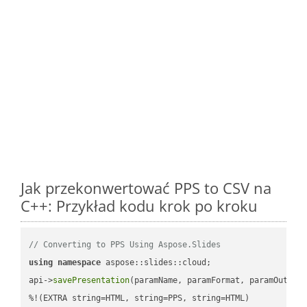
Jak przekonwertować PPS to CSV na
C++: Przykład kodu krok po kroku
// Converting to PPS Using Aspose.Slides
using
namespace
 aspose::slides::cloud;            

api->
savePresentation
(paramName, paramFormat, paramOutPat