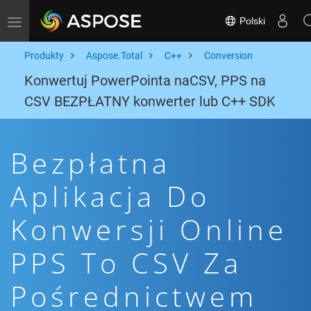
Polski
Toggle navigation
Produkty
Aspose.Total
C++
Conversion
Konwertuj PowerPointa naCSV, PPS na
CSV BEZPŁATNY konwerter lub C++ SDK
Bezpłatna
Aplikacja Do
Konwersji Online
PPS To CSV Za
Pośrednictwem