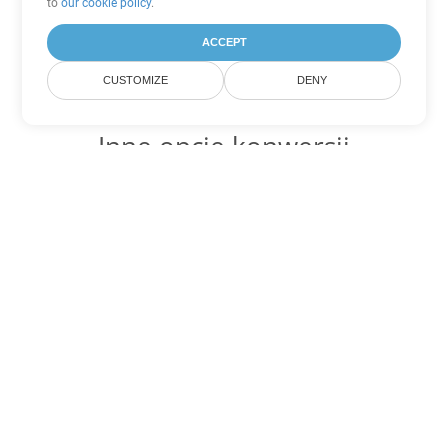
to
our cookie policy
.
ACCEPT
CUSTOMIZE
DENY
Inne opcje konwersji
PowerPoint
Konwertuj PPS na DOC
DOC:
Microsoft Word Binary Format
Konwertuj PPS na DOT
DOT:
Microsoft Word Template Files
Konwertuj PPS na DOCX
DOCX:
Office 2007+ Word Document