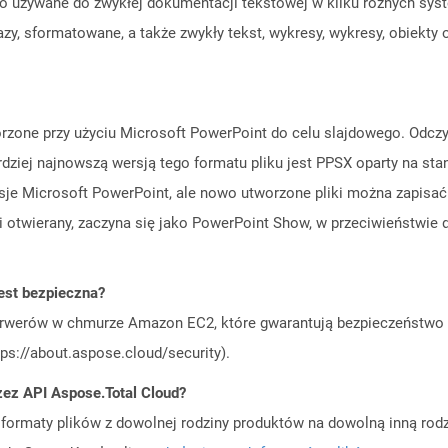
o używane do zwykłej dokumentacji tekstowej w kilku różnych sys
zy, sformatowane, a także zwykły tekst, wykresy, wykresy, obiekty o
orzone przy użyciu Microsoft PowerPoint do celu slajdowego. Odczy
rdziej najnowszą wersją tego formatu pliku jest PPSX oparty na st
je Microsoft PowerPoint, ale nowo utworzone pliki można zapisać 
 otwierany, zaczyna się jako PowerPoint Show, w przeciwieństwie do
est bezpieczna?
rwerów w chmurze Amazon EC2, które gwarantują bezpieczeństwo i 
ps://about.aspose.cloud/security).
zez API Aspose.Total Cloud?
ormaty plików z dowolnej rodziny produktów na dowolną inną rodz