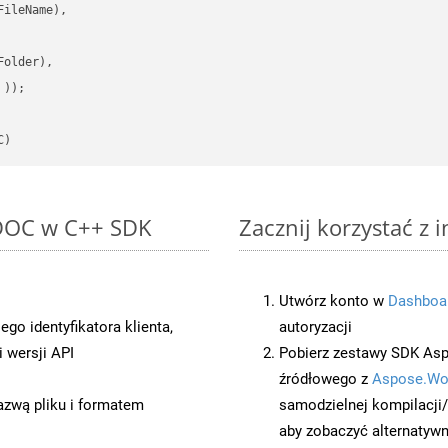
ileName),

older),

 ))
C)
 DOC w C++ SDK
Zacznij korzystać z 
Utwórz konto w
Dashboa
o identyfikatora klienta,
autoryzacji
 wersji API
Pobierz zestawy SDK Asp
źródłowego z
Aspose.Wo
azwą pliku i formatem
samodzielnej kompilacji
aby zobaczyć alternatywn