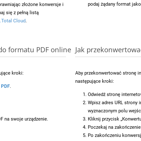
podaj żądany format jako
prawniając złożone konwersje i
 się z pełną listą
.Total Cloud
.
 do formatu PDF online
Jak przekonwertowa
jące kroki:
Aby przekonwertować stronę i
następujące kroki:
u PDF
.
Odwiedź stronę internet
Wpisz adres URL strony i
wyznaczonym polu wejś
DF na swoje urządzenie.
Kliknij przycisk „Konwert
Poczekaj na zakończenie
Po zakończeniu konwersji