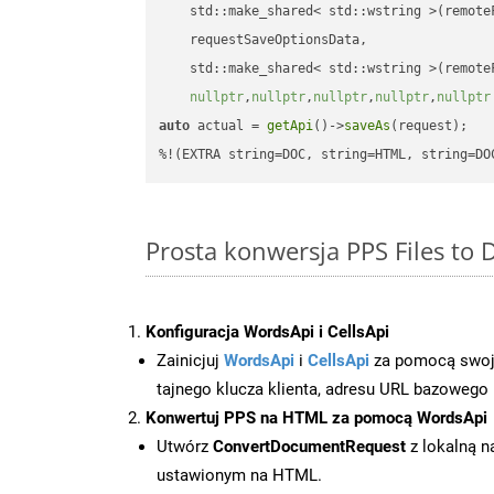
    std::make_shared< std::wstring >(remoteF
    requestSaveOptionsData,

    std::make_shared< std::wstring >(remoteF
nullptr
,
nullptr
,
nullptr
,
nullptr
,
nullptr
auto
 actual = 
getApi
()->
saveAs
(request);

%!(EXTRA string=DOC, string=HTML, string=DO
Prosta konwersja PPS Files to
Konfiguracja WordsApi i CellsApi
Zainicjuj
WordsApi
i
CellsApi
za pomocą swojeg
tajnego klucza klienta, adresu URL bazowego i
Konwertuj PPS na HTML za pomocą WordsApi
Utwórz
ConvertDocumentRequest
z lokalną n
ustawionym na HTML.