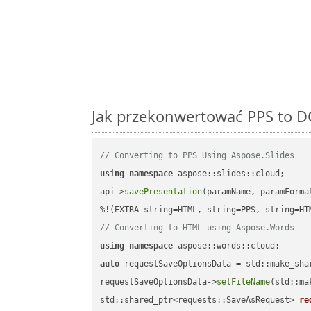
Jak przekonwertować PPS to D
// Converting to PPS Using Aspose.Slides
using
namespace
 aspose::slides::cloud;      
api->
savePresentation
(paramName, paramForma
// Converting to HTML using Aspose.Words
using
namespace
auto
 requestSaveOptionsData = std::make_sha
requestSaveOptionsData->
setFileName
(std::ma
std::shared_ptr<requests::SaveAsRequest> 
re