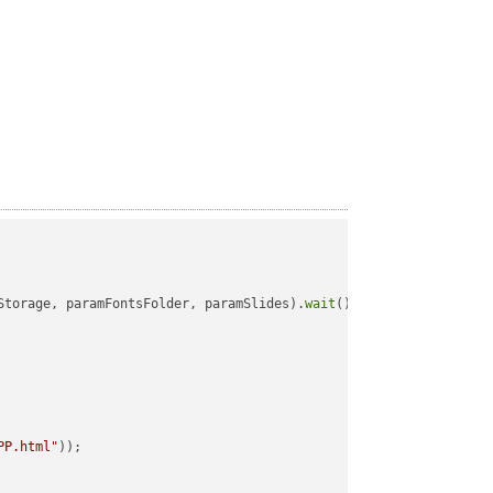
Storage, paramFontsFolder, paramSlides).
wait
();

PP.html"