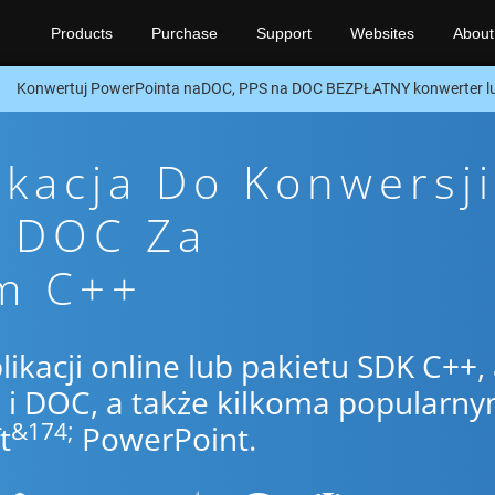
Products
Purchase
Support
Websites
About
Konwertuj PowerPointa naDOC, PPS na DOC BEZPŁATNY konwerter l
ikacja Do Konwersji
o DOC Za
m C++
likacji online lub pakietu SDK C++,
i DOC, a także kilkoma popularny
&174;
t
PowerPoint.