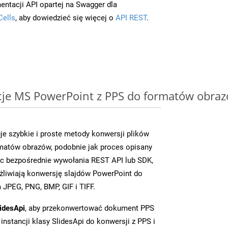
entacji API opartej na Swagger dla
Cells
, aby dowiedzieć się więcej o
API REST
.
cje MS PowerPoint z PPS do formatów obraz
je szybkie i proste metody konwersji plików
matów obrazów, podobnie jak proces opisany
c bezpośrednie wywołania REST API lub SDK,
liwiają konwersję slajdów PowerPoint do
JPEG, PNG, BMP, GIF i TIFF.
idesApi
, aby przekonwertować dokument PPS
instancji klasy SlidesApi do konwersji z PPS i