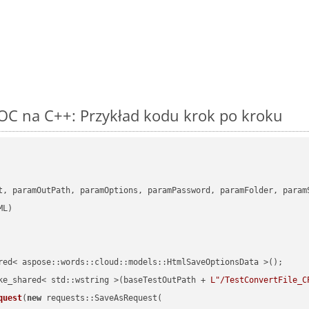
OC na C++: Przykład kodu krok po kroku
      

t, paramOutPath, paramOptions, paramPassword, paramFolder, param
red< aspose::words::cloud::models::HtmlSaveOptionsData >();

ke_shared< std::wstring >(baseTestOutPath + 
L"/TestConvertFile_C
quest
(
new
 requests::SaveAsRequest(
