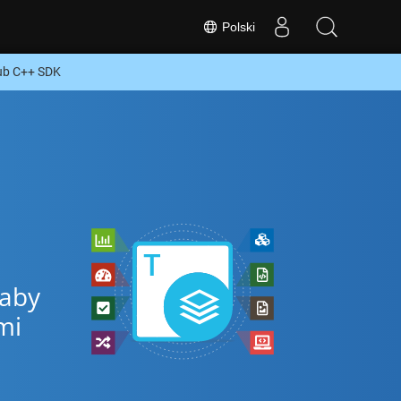
Polski
ub C++ SDK
 aby
mi