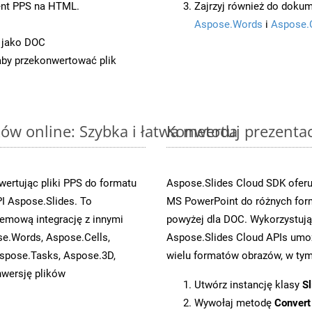
ent PPS na HTML.
Zajrzyj również do dokum
Aspose.Words
i
Aspose.
 jako DOC
 aby przekonwertować plik
ów online: Szybka i łatwa metoda
Konwertuj prezenta
ertując pliki PPS do formatu
Aspose.Slides Cloud SDK oferu
 Aspose.Slides. To
MS PowerPoint do różnych for
emową integrację z innymi
powyżej dla DOC. Wykorzystują
se.Words, Aspose.Cells,
Aspose.Slides Cloud APIs umoż
spose.Tasks, Aspose.3D,
wielu formatów obrazów, w tym 
wersję plików
Utwórz instancję klasy
Sl
Wywołaj metodę
Convert