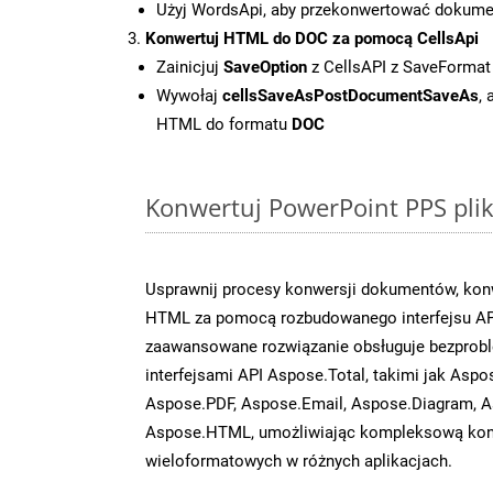
Użyj WordsApi, aby przekonwertować dokum
Konwertuj HTML do DOC za pomocą CellsApi
Zainicjuj
SaveOption
z CellsAPI z SaveFormat
Wywołaj
cellsSaveAsPostDocumentSaveAs
,
HTML do formatu
DOC
Konwertuj PowerPoint PPS plik
Usprawnij procesy konwersji dokumentów, konw
HTML za pomocą rozbudowanego interfejsu API
zaawansowane rozwiązanie obsługuje bezprobl
interfejsami API Aspose.Total, takimi jak Aspo
Aspose.PDF, Aspose.Email, Aspose.Diagram, A
Aspose.HTML, umożliwiając kompleksową kon
wieloformatowych w różnych aplikacjach.