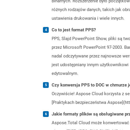
binarnych. Rozszerzenie było początkow
różnych rodzajów danych, takich jak obra
ustawienia drukowania i wiele innych.
Co to jest format PPS?
PPS, Slajd PowerPoint Show, pliki są tw
przez Microsoft PowerPoint 97-2003. Ba
nadal odczytywane przez najnowsze wers
jest udostępniany innym użytkownikowi i
edytowalnym.
Czy konwersja PPS to DOC w chmurze j
Oczywiście! Aspose Cloud korzysta z se
[Praktykach bezpieczeństwa Aspose](htt
Jakie formaty plików są obsługiwane pr
Aspose.Total Cloud może konwertować f