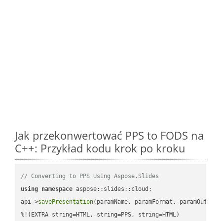
Jak przekonwertować PPS to FODS na
C++: Przykład kodu krok po kroku
// Converting to PPS Using Aspose.Slides
using
namespace
 aspose::slides::cloud;            

api->
savePresentation
(paramName, paramFormat, paramOutPat