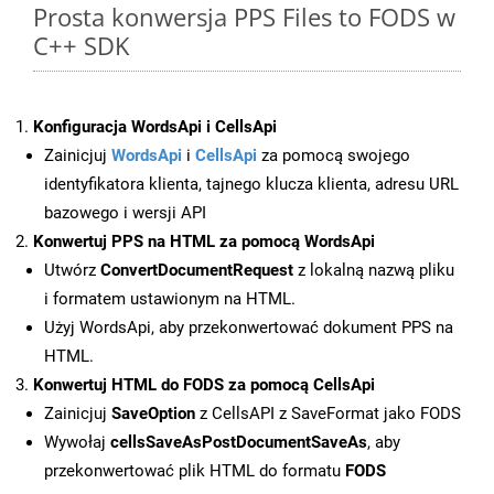
Prosta konwersja PPS Files to FODS w
C++ SDK
Konfiguracja WordsApi i CellsApi
Zainicjuj
WordsApi
i
CellsApi
za pomocą swojego
identyfikatora klienta, tajnego klucza klienta, adresu URL
bazowego i wersji API
Konwertuj PPS na HTML za pomocą WordsApi
Utwórz
ConvertDocumentRequest
z lokalną nazwą pliku
i formatem ustawionym na HTML.
Użyj WordsApi, aby przekonwertować dokument PPS na
HTML.
Konwertuj HTML do FODS za pomocą CellsApi
Zainicjuj
SaveOption
z CellsAPI z SaveFormat jako FODS
Wywołaj
cellsSaveAsPostDocumentSaveAs
, aby
przekonwertować plik HTML do formatu
FODS