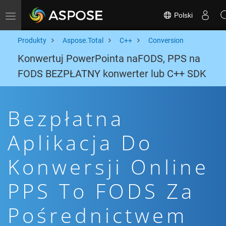
Polski
Toggle navigation
Produkty
Aspose.Total
C++
Conversion
Konwertuj PowerPointa naFODS, PPS na
FODS BEZPŁATNY konwerter lub C++ SDK
Bezpłatna
Aplikacja Do
Konwersji Online
PPS To FODS Za
Pośrednictwem