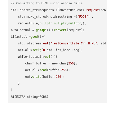
// Converting to HTML using Aspose.Cells
std::shared_ptr<requests::ConvertRequest> 
request
(
new
 requ
    std::make_shared< std::wstring >(
"FODS"
) ,        

    requestFile,
nullptr
,
nullptr
,
nullptr
))
auto
 actual = 
getApi
()->
convert
if
(actual->
good
()){

std::ofstream 
out
(
"TestConvertFile_CPP.HTML"
, std::is
    actual->
seekg
(
0
,std::ios_base::beg);

while
(!actual->
eof
()){

char
* buffer = 
new
char
[
256
];

        actual->
read
(buffer,
256
);

        out.
write
(buffer,
256
);

    }

}

%!(EXTRA string=FODS)