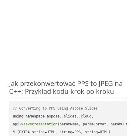
Jak przekonwertować PPS to JPEG na
C++: Przykład kodu krok po kroku
// Converting to PPS Using Aspose.Slides
using
namespace
 aspose::slides::cloud;            

api->
savePresentation
(paramName, paramFormat, paramOutPat