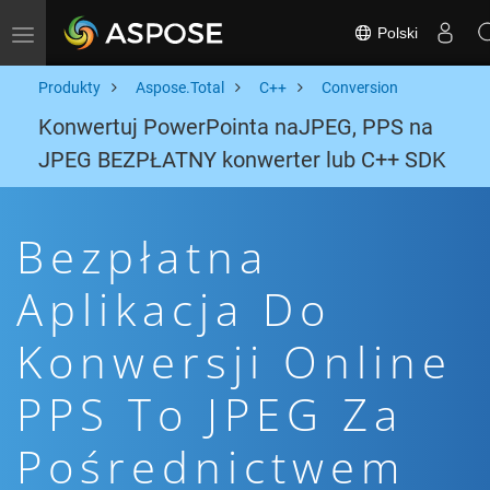
Polski
Toggle navigation
Produkty
Aspose.Total
C++
Conversion
Konwertuj PowerPointa naJPEG, PPS na
JPEG BEZPŁATNY konwerter lub C++ SDK
Bezpłatna
Aplikacja Do
Konwersji Online
PPS To JPEG Za
Pośrednictwem