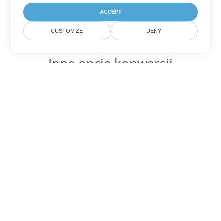
ACCEPT
CUSTOMIZE
DENY
Inne opcje konwersji
PowerPoint
Konwertuj PPS na DOC
DOC:
Microsoft Word Binary Format
Konwertuj PPS na DOT
DOT:
Microsoft Word Template Files
Konwertuj PPS na DOCX
DOCX:
Office 2007+ Word Document
Konwertuj PPS na DOCM