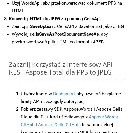
Użyj WordsApi, aby przekonwertować dokument PPS na
HTML.
Konwertuj HTML do JPEG za pomocą CellsApi
Zainicjuj
SaveOption
z CellsAPI z SaveFormat jako JPEG
Wywołaj
cellsSaveAsPostDocumentSaveAs
, aby
przekonwertować plik HTML do formatu
JPEG
Zacznij korzystać z interfejsów API
REST Aspose.Total dla PPS to JPEG
Utwórz konto w
Dashboard
, aby uzyskać bezpłatne
limity API i szczegóły autoryzacji
Pobierz zestawy SDK Aspose.Words i Aspose.Cells
Cloud dla C++ kodu źródłowego z
Aspose.Words
GitHub
i
Aspose.Cells GitHub
do samodzielnej
kompilacji/używania zestawu SDK lub przejdź do