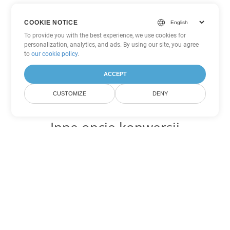
COOKIE NOTICE
To provide you with the best experience, we use cookies for
personalization, analytics, and ads. By using our site, you agree
to
our cookie policy
.
ACCEPT
CUSTOMIZE
DENY
Inne opcje konwersji
PowerPoint
Konwertuj PPS na DOC
DOC:
Microsoft Word Binary Format
Konwertuj PPS na DOT
DOT:
Microsoft Word Template Files