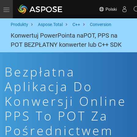
Polski
Toggle navigation
Produkty
Aspose.Total
C++
Conversion
Konwertuj PowerPointa naPOT, PPS na
POT BEZPŁATNY konwerter lub C++ SDK
Bezpłatna
Aplikacja Do
Konwersji Online
PPS To POT Za
Pośrednictwem