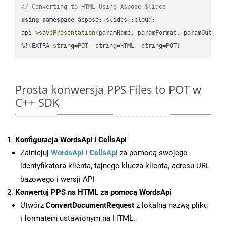
// Converting to HTML Using Aspose.Slides
using
namespace
 aspose::slides::cloud;            

api->
savePresentation
(paramName, paramFormat, paramOutPat
%!(EXTRA string=POT, string=HTML, string=POT)
Prosta konwersja PPS Files to POT w
C++ SDK
Konfiguracja WordsApi i CellsApi
Zainicjuj
WordsApi
i
CellsApi
za pomocą swojego
identyfikatora klienta, tajnego klucza klienta, adresu URL
bazowego i wersji API
Konwertuj PPS na HTML za pomocą WordsApi
Utwórz
ConvertDocumentRequest
z lokalną nazwą pliku
i formatem ustawionym na HTML.