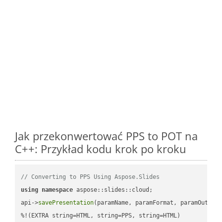
Jak przekonwertować PPS to POT na
C++: Przykład kodu krok po kroku
// Converting to PPS Using Aspose.Slides
using
namespace
 aspose::slides::cloud;            

api->
savePresentation
(paramName, paramFormat, paramOutPat