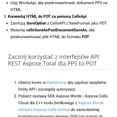
Użyj WordsApi, aby przekonwertować dokument PPS na
HTML.
Konwertuj HTML do POT za pomocą CellsApi
Zainicjuj
SaveOption
z CellsAPI z SaveFormat jako POT
Wywołaj
cellsSaveAsPostDocumentSaveAs
, aby
przekonwertować plik HTML do formatu
POT
Zacznij korzystać z interfejsów API
REST Aspose.Total dla PPS to POT
Utwórz konto w
Dashboard
, aby uzyskać bezpłatne
limity API i szczegóły autoryzacji
Pobierz zestawy SDK Aspose.Words i Aspose.Cells
Cloud dla C++ kodu źródłowego z
Aspose.Words
GitHub
i
Aspose.Cells GitHub
do samodzielnej
kompilacji/używania zestawu SDK lub przejdź do