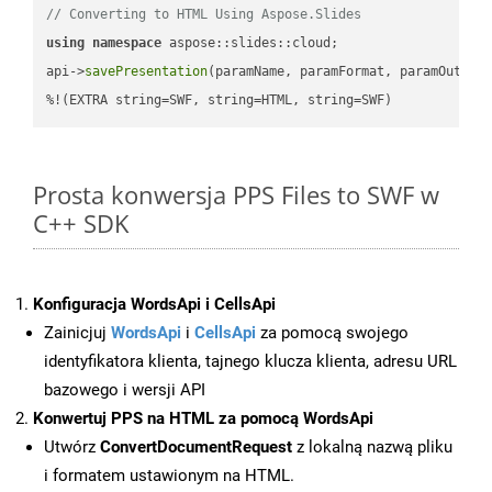
// Converting to HTML Using Aspose.Slides
using
namespace
 aspose::slides::cloud;            

api->
savePresentation
(paramName, paramFormat, paramOutPat
%!(EXTRA string=SWF, string=HTML, string=SWF)
Prosta konwersja PPS Files to SWF w
C++ SDK
Konfiguracja WordsApi i CellsApi
Zainicjuj
WordsApi
i
CellsApi
za pomocą swojego
identyfikatora klienta, tajnego klucza klienta, adresu URL
bazowego i wersji API
Konwertuj PPS na HTML za pomocą WordsApi
Utwórz
ConvertDocumentRequest
z lokalną nazwą pliku
i formatem ustawionym na HTML.