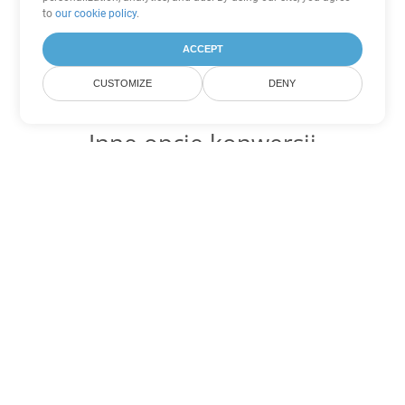
to
our cookie policy
.
ACCEPT
CUSTOMIZE
DENY
Inne opcje konwersji
PowerPoint
Konwertuj PPS na DOC
DOC:
Microsoft Word Binary Format
Konwertuj PPS na DOT
DOT:
Microsoft Word Template Files
Konwertuj PPS na DOCX
DOCX:
Office 2007+ Word Document