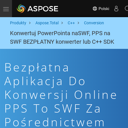
Polski
Toggle navigation
Produkty
Aspose.Total
C++
Conversion
Konwertuj PowerPointa naSWF, PPS na
SWF BEZPŁATNY konwerter lub C++ SDK
Bezpłatna
Aplikacja Do
Konwersji Online
PPS To SWF Za
Pośrednictwem