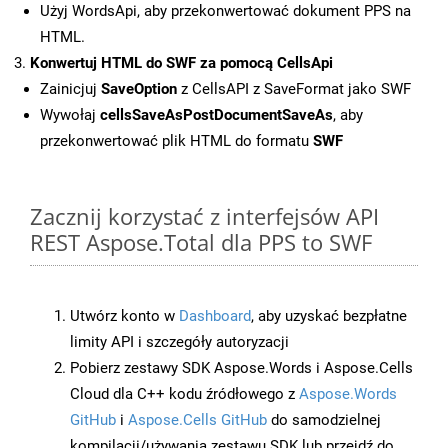
Użyj WordsApi, aby przekonwertować dokument PPS na
HTML.
Konwertuj HTML do SWF za pomocą CellsApi
Zainicjuj
SaveOption
z CellsAPI z SaveFormat jako SWF
Wywołaj
cellsSaveAsPostDocumentSaveAs
, aby
przekonwertować plik HTML do formatu
SWF
Zacznij korzystać z interfejsów API
REST Aspose.Total dla PPS to SWF
Utwórz konto w
Dashboard
, aby uzyskać bezpłatne
limity API i szczegóły autoryzacji
Pobierz zestawy SDK Aspose.Words i Aspose.Cells
Cloud dla C++ kodu źródłowego z
Aspose.Words
GitHub
i
Aspose.Cells GitHub
do samodzielnej
kompilacji/używania zestawu SDK lub przejdź do