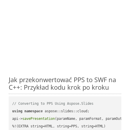
Jak przekonwertować PPS to SWF na
C++: Przykład kodu krok po kroku
// Converting to PPS Using Aspose.Slides
using
namespace
 aspose::slides::cloud;            

api->
savePresentation
(paramName, paramFormat, paramOutPat