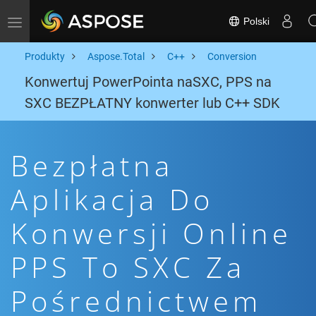
Polski
Toggle navigation
Produkty
Aspose.Total
C++
Conversion
Konwertuj PowerPointa naSXC, PPS na
SXC BEZPŁATNY konwerter lub C++ SDK
Bezpłatna
Aplikacja Do
Konwersji Online
PPS To SXC Za
Pośrednictwem