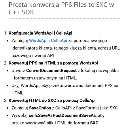
Prosta konwersja PPS Files to SXC w
C++ SDK
Konfiguracja WordsApi i CellsApi
Zainicjuj
WordsApi
i
CellsApi
za pomocą swojego
identyfikatora klienta, tajnego klucza klienta, adresu URL
bazowego i wersji API
Konwertuj PPS na HTML za pomocą WordsApi
Utwórz
ConvertDocumentRequest
z lokalną nazwą pliku
i formatem ustawionym na HTML.
Użyj WordsApi, aby przekonwertować dokument PPS na
HTML.
Konwertuj HTML do SXC za pomocą CellsApi
Zainicjuj
SaveOption
z CellsAPI z SaveFormat jako SXC
Wywołaj
cellsSaveAsPostDocumentSaveAs
, aby
przekonwertować plik HTML do formatu
SXC