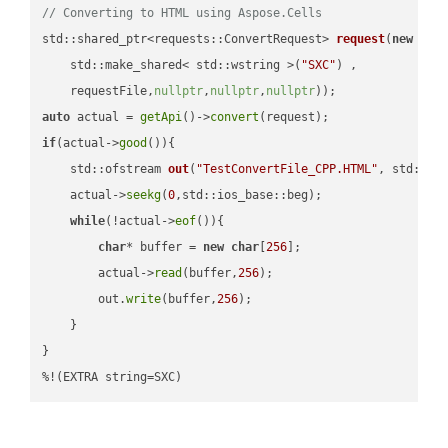
// Converting to HTML using Aspose.Cells
std::shared_ptr<requests::ConvertRequest> 
request
(
new
 requ
    std::make_shared< std::wstring >(
"SXC"
) ,        

    requestFile,
nullptr
,
nullptr
,
nullptr
))
auto
 actual = 
getApi
()->
convert
if
(actual->
good
()){

std::ofstream 
out
(
"TestConvertFile_CPP.HTML"
, std::is
    actual->
seekg
(
0
,std::ios_base::beg);

while
(!actual->
eof
()){

char
* buffer = 
new
char
[
256
];

        actual->
read
(buffer,
256
);

        out.
write
(buffer,
256
);

    }

}

%!(EXTRA string=SXC)