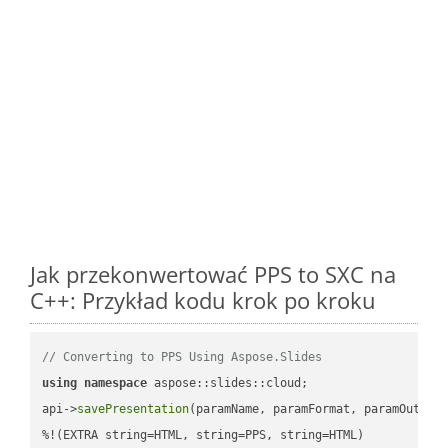
Jak przekonwertować PPS to SXC na
C++: Przykład kodu krok po kroku
// Converting to PPS Using Aspose.Slides
using
namespace
 aspose::slides::cloud;            

api->
savePresentation
(paramName, paramFormat, paramOutPat