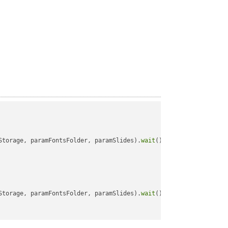
Storage, paramFontsFolder, paramSlides).
wait
();

Storage, paramFontsFolder, paramSlides).
wait
();
