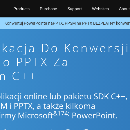
Products
Purchase
Support
Websites
About
Konwertuj PowerPointa naPPTX, PPSM na PPTX BEZPŁATNY konwert
ikacja Do Konwersji
To PPTX Za
m C++
likacji online lub pakietu SDK C++,
 i PPTX, a także kilkoma
&174;
irmy Microsoft
PowerPoint.