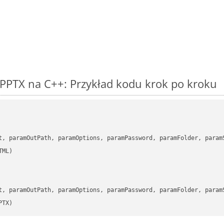
PPTX na C++: Przykład kodu krok po kroku
      

t, paramOutPath, paramOptions, paramPassword, paramFolder, param
      

t, paramOutPath, paramOptions, paramPassword, paramFolder, param
PTX)