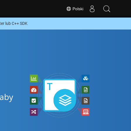
Polski
er lub C++ SDK
 aby