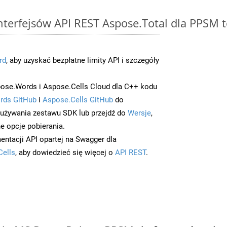
interfejsów API REST Aspose.Total dla PPSM 
rd
, aby uzyskać bezpłatne limity API i szczegóły
ose.Words i Aspose.Cells Cloud dla C++ kodu
rds GitHub
i
Aspose.Cells GitHub
do
/używania zestawu SDK lub przejdź do
Wersje
,
e opcje pobierania.
entacji API opartej na Swagger dla
Cells
, aby dowiedzieć się więcej o
API REST
.