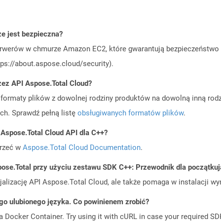
 jest bezpieczna?
rwerów w chmurze Amazon EC2, które gwarantują bezpieczeństwo i 
ps://about.aspose.cloud/security).
zez API Aspose.Total Cloud?
ormaty plików z dowolnej rodziny produktów na dowolną inną rodz
ch. Sprawdź pełną listę
obsługiwanych formatów plików
.
 Aspose.Total Cloud API dla C++?
jrzeć w
Aspose.Total Cloud Documentation
.
ose.Total przy użyciu zestawu SDK C++: Przewodnik dla początku
cjalizację API Aspose.Total Cloud, ale także pomaga w instalacji w
go ulubionego języka. Co powinienem zrobić?
a Docker Container. Try using it with cURL in case your required SDK