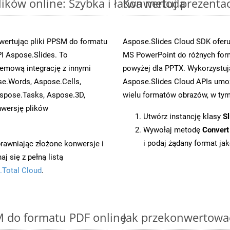
ików online: Szybka i łatwa metoda
Konwertuj prezenta
wertując pliki PPSM do formatu
Aspose.Slides Cloud SDK oferu
 Aspose.Slides. To
MS PowerPoint do różnych for
emową integrację z innymi
powyżej dla PPTX. Wykorzystuj
se.Words, Aspose.Cells,
Aspose.Slides Cloud APIs umoż
spose.Tasks, Aspose.3D,
wielu formatów obrazów, w tym 
wersję plików
Utwórz instancję klasy
Sl
Wywołaj metodę
Convert
i podaj żądany format jak
prawniając złożone konwersje i
 się z pełną listą
.Total Cloud
.
M do formatu PDF online
Jak przekonwertowa