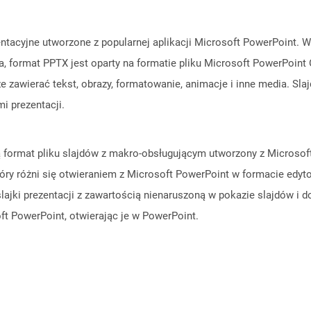
zentacyjne utworzone z popularnej aplikacji Microsoft PowerPoint. 
na, format PPTX jest oparty na formatie pliku Microsoft PowerPoint
że zawierać tekst, obrazy, formatowanie, animacje i inne media. Sla
i prezentacji.
ą format pliku slajdów z makro-obsługującym utworzony z Microsof
ry różni się otwieraniem z Microsoft PowerPoint w formacie edyto
jki prezentacji z zawartością nienaruszoną w pokazie slajdów i dom
 PowerPoint, otwierając je w PowerPoint.