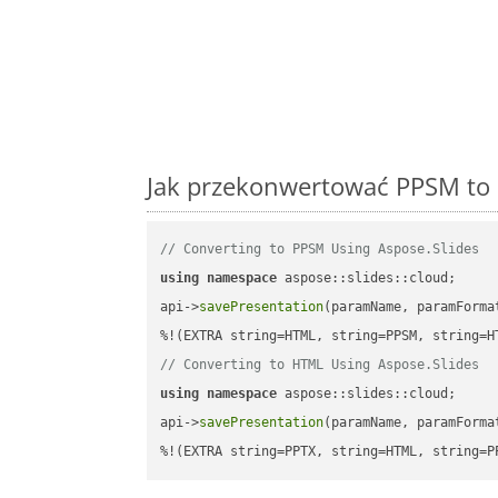
Jak przekonwertować PPSM to 
// Converting to PPSM Using Aspose.Slides
using
namespace
 aspose::slides::cloud;      
api->
savePresentation
(paramName, paramForma
// Converting to HTML Using Aspose.Slides
using
namespace
 aspose::slides::cloud;      
api->
savePresentation
(paramName, paramForma
%!(EXTRA string=PPTX, string=HTML, string=P