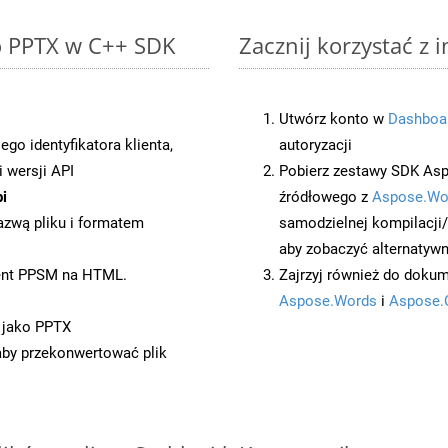
to PPTX w C++ SDK
Zacznij korzystać z 
Utwórz konto w
Dashboa
o identyfikatora klienta,
autoryzacji
 wersji API
Pobierz zestawy SDK Asp
i
źródłowego z
Aspose.Wo
azwą pliku i formatem
samodzielnej kompilacji
aby zobaczyć alternatywn
ent PPSM na HTML.
Zajrzyj również do dokum
Aspose.Words
i
Aspose.
 jako PPTX
 aby przekonwertować plik