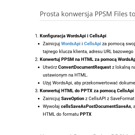
Prosta konwersja PPSM Files 
Konfiguracja WordsApi i CellsApi
Zainicjuj
WordsApi
i
CellsApi
za pomocą swojeg
tajnego klucza klienta, adresu URL bazowego i
Konwertuj PPSM na HTML za pomocą WordsAp
Utwórz
ConvertDocumentRequest
z lokalną n
ustawionym na HTML.
Użyj WordsApi, aby przekonwertować dokum
Konwertuj HTML do PPTX za pomocą CellsApi
Zainicjuj
SaveOption
z CellsAPI z SaveFormat
Wywołaj
cellsSaveAsPostDocumentSaveAs
,
HTML do formatu
PPTX