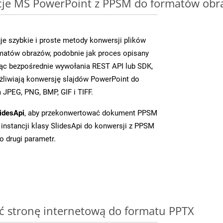
cje MS PowerPoint z PPSM do formatów obr
je szybkie i proste metody konwersji plików
matów obrazów, podobnie jak proces opisany
ąc bezpośrednie wywołania REST API lub SDK,
liwiają konwersję slajdów PowerPoint do
JPEG, PNG, BMP, GIF i TIFF.
idesApi
, aby przekonwertować dokument PPSM
instancji klasy SlidesApi do konwersji z PPSM
o drugi parametr.
ć stronę internetową do formatu PPTX