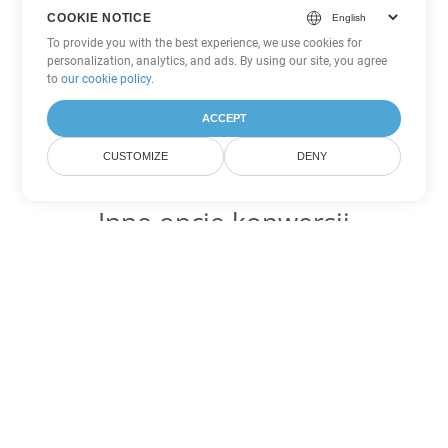
COOKIE NOTICE
To provide you with the best experience, we use cookies for
personalization, analytics, and ads. By using our site, you agree
to
our cookie policy
.
ACCEPT
CUSTOMIZE
DENY
Inne opcje konwersji
PowerPoint
Konwertuj PPSM na DOC
DOC:
Microsoft Word Binary Format
Konwertuj PPSM na DOT
DOT:
Microsoft Word Template Files