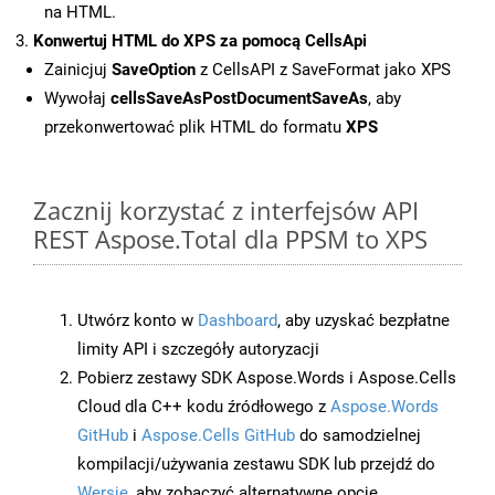
na HTML.
Konwertuj HTML do XPS za pomocą CellsApi
Zainicjuj
SaveOption
z CellsAPI z SaveFormat jako XPS
Wywołaj
cellsSaveAsPostDocumentSaveAs
, aby
przekonwertować plik HTML do formatu
XPS
Zacznij korzystać z interfejsów API
REST Aspose.Total dla PPSM to XPS
Utwórz konto w
Dashboard
, aby uzyskać bezpłatne
limity API i szczegóły autoryzacji
Pobierz zestawy SDK Aspose.Words i Aspose.Cells
Cloud dla C++ kodu źródłowego z
Aspose.Words
GitHub
i
Aspose.Cells GitHub
do samodzielnej
kompilacji/używania zestawu SDK lub przejdź do
Wersje
, aby zobaczyć alternatywne opcje