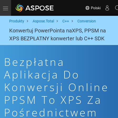
Polski
Toggle navigation
Produkty
Aspose.Total
C++
Conversion
Konwertuj PowerPointa naXPS, PPSM na
XPS BEZPŁATNY konwerter lub C++ SDK
Bezpłatna
Aplikacja Do
Konwersji Online
PPSM To XPS Za
Pośrednictwem