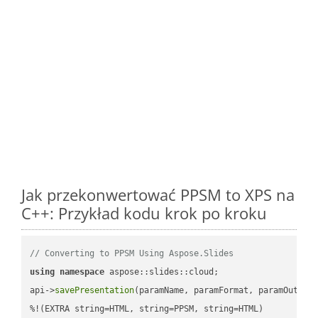
Jak przekonwertować PPSM to XPS na
C++: Przykład kodu krok po kroku
// Converting to PPSM Using Aspose.Slides
using
namespace
 aspose::slides::cloud;            

api->
savePresentation
(paramName, paramFormat, paramOutPat