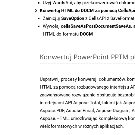
Użyj WordsApi, aby przekonwertować dokum
Konwertuj HTML do DOCM za pomocą CellsApi
Zainicjuj
SaveOption
z CellsAPI z SaveForma
Wywołaj
cellsSaveAsPostDocumentSaveAs
,
HTML do formatu
DOCM
Konwertuj PowerPoint PPTM pl
Usprawnij procesy konwersji dokumentów, kon
HTML za pomocą rozbudowanego interfejsu API
zaawansowane rozwiązanie obsługuje bezprobl
interfejsami API Aspose.Total, takimi jak Aspo
Aspose.PDF, Aspose.Email, Aspose.Diagram, A
Aspose.HTML, umożliwiając kompleksową kon
wieloformatowych w różnych aplikacjach.