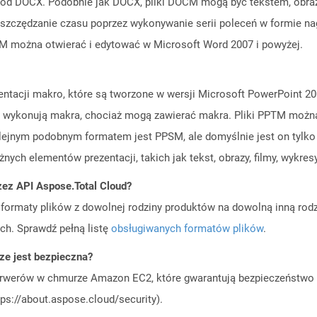
d DOCX. Podobnie jak DOCX, pliki DOCM mogą być tekstem, obrazy, t
szczędzanie czasu poprzez wykonywanie serii poleceń w formie na
CM można otwierać i edytować w Microsoft Word 2007 i powyżej.
zentacji makro, które są tworzone w wersji Microsoft PowerPoint 
 t wykonują makra, chociaż mogą zawierać makra. Pliki PPTM można
olejnym podobnym formatem jest PPSM, ale domyślnie jest on tylko 
żnych elementów prezentacji, takich jak tekst, obrazy, filmy, wykres
zez API Aspose.Total Cloud?
ormaty plików z dowolnej rodziny produktów na dowolną inną rodz
ch. Sprawdź pełną listę
obsługiwanych formatów plików
.
e jest bezpieczna?
rwerów w chmurze Amazon EC2, które gwarantują bezpieczeństwo i 
ps://about.aspose.cloud/security).