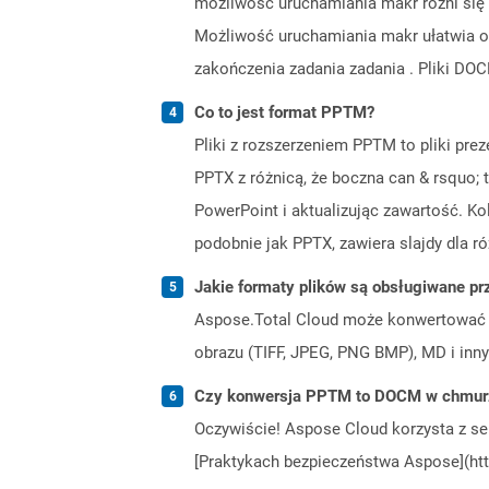
możliwość uruchamiania makr różni się o
Możliwość uruchamiania makr ułatwia o
zakończenia zadania zadania . Pliki DO
Co to jest format PPTM?
Pliki z rozszerzeniem PPTM to pliki pre
PPTX z różnicą, że boczna can & rsquo;
PowerPoint i aktualizując zawartość. K
podobnie jak PPTX, zawiera slajdy dla ró
Jakie formaty plików są obsługiwane pr
Aspose.Total Cloud może konwertować f
obrazu (TIFF, JPEG, PNG BMP), MD i inny
Czy konwersja PPTM to DOCM w chmurz
Oczywiście! Aspose Cloud korzysta z se
[Praktykach bezpieczeństwa Aspose](htt