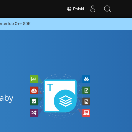
Polski
ter lub C++ SDK
 aby