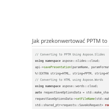
Jak przekonwertować PPTM to 
// Converting to PPTM Using Aspose.Slides
using
namespace
 aspose::slides::cloud;      
api->
savePresentation
(paramName, paramForma
// Converting to HTML using Aspose.Words
using
namespace
auto
 requestSaveOptionsData = std::make_sha
requestSaveOptionsData->
setFileName
(std::ma
std::shared_ptr<requests::SaveAsRequest> 
re