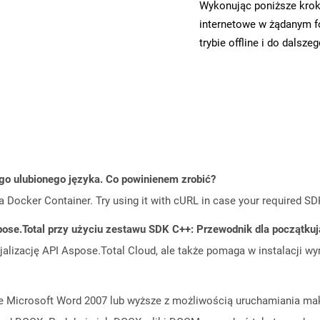
Wykonując poniższe krok
internetowe w żądanym f
trybie offline i do dalsze
go ulubionego języka. Co powinienem zrobić?
a Docker Container. Try using it with cURL in case your required SDK
ose.Total przy użyciu zestawu SDK C++: Przewodnik dla początku
cjalizację API Aspose.Total Cloud, ale także pomaga w instalacji w
Microsoft Word 2007 lub wyższe z możliwością uruchamiania makr