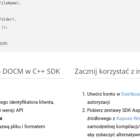
ileName),

older),

 ))
OCM)
to DOCM w C++ SDK
Zacznij korzystać z
Utwórz konto w
Dashboa
o identyfikatora klienta,
autoryzacji
 wersji API
Pobierz zestawy SDK Asp
i
źródłowego z
Aspose.Wo
azwą pliku i formatem
samodzielnej kompilacji
aby zobaczyć alternatywn