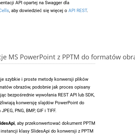
entacji API opartej na Swagger dla
Cells
, aby dowiedzieć się więcej o
API REST
.
cje MS PowerPoint z PPTM do formatów obr
je szybkie i proste metody konwersji plików
matów obrazów, podobnie jak proces opisany
jąc bezpośrednie wywołania REST API lub SDK,
liwiają konwersję slajdów PowerPoint do
JPEG, PNG, BMP, GIF i TIFF.
idesApi
, aby przekonwertować dokument PPTM
instancji klasy SlidesApi do konwersji z PPTM