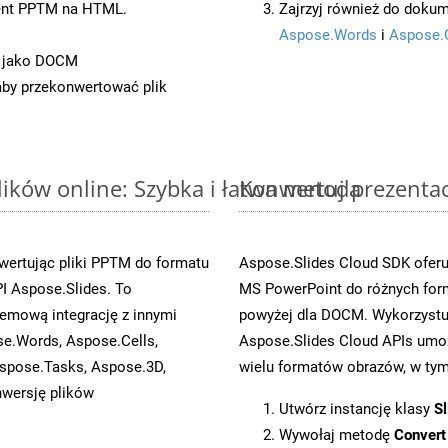
ent PPTM na HTML.
Zajrzyj również do dokum
Aspose.Words
i
Aspose.
t jako DOCM
 aby przekonwertować plik
ików online: Szybka i łatwa metoda
Konwertuj prezenta
wertując pliki PPTM do formatu
Aspose.Slides Cloud SDK oferu
 Aspose.Slides. To
MS PowerPoint do różnych for
emową integrację z innymi
powyżej dla DOCM. Wykorzystu
se.Words, Aspose.Cells,
Aspose.Slides Cloud APIs umoż
spose.Tasks, Aspose.3D,
wielu formatów obrazów, w tym 
wersję plików
Utwórz instancję klasy
Sl
Wywołaj metodę
Convert