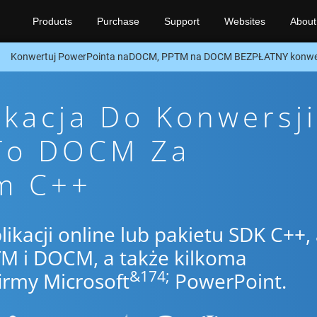
Products
Purchase
Support
Websites
About
Konwertuj PowerPointa naDOCM, PPTM na DOCM BEZPŁATNY konwer
ikacja Do Konwersji
To DOCM Za
m C++
likacji online lub pakietu SDK C++,
M i DOCM, a także kilkoma
&174;
irmy Microsoft
PowerPoint.