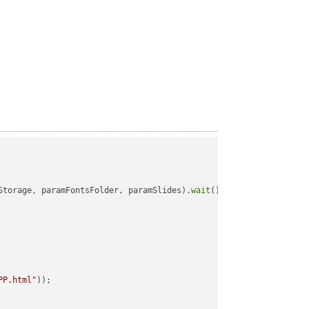
u
Storage, paramFontsFolder, paramSlides).
wait
();

PP.html"