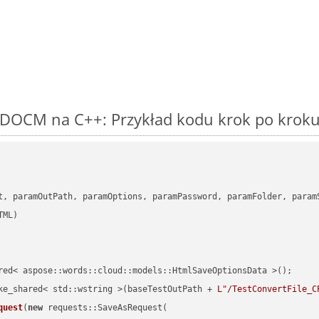
DOCM na C++: Przykład kodu krok po krok
      

t, paramOutPath, paramOptions, paramPassword, paramFolder, param
red< aspose::words::cloud::models::HtmlSaveOptionsData >();

ke_shared< std::wstring >(baseTestOutPath + 
L"/TestConvertFile_C
quest
(
new
 requests::SaveAsRequest(
