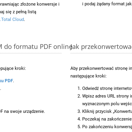
i podaj żądany format jak
prawniając złożone konwersje i
 się z pełną listą
.Total Cloud
.
M do formatu PDF online
Jak przekonwertowa
pujące kroki:
Aby przekonwertować stronę i
następujące kroki:
ku PDF
.
.
Odwiedź stronę internet
Wpisz adres URL strony i
wyznaczonym polu wejś
DF na swoje urządzenie.
Kliknij przycisk „Konwert
Poczekaj na zakończenie
Po zakończeniu konwersj