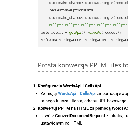
    std::make_shared< std::wstring >(remoteF
    requestSaveOptionsData,

    std::make_shared< std::wstring >(remoteF
nullptr
,
nullptr
,
nullptr
,
nullptr
,
nullptr
auto
 actual = 
getApi
()->
saveAs
(request);

%!(EXTRA string=DOCM, string=HTML, string=D
Prosta konwersja PPTM Files 
Konfiguracja WordsApi i CellsApi
Zainicjuj
WordsApi
i
CellsApi
za pomocą swojeg
tajnego klucza klienta, adresu URL bazowego i
Konwertuj PPTM na HTML za pomocą WordsAp
Utwórz
ConvertDocumentRequest
z lokalną n
ustawionym na HTML.