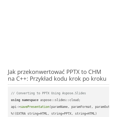
Jak przekonwertować PPTX to CHM
na C++: Przykład kodu krok po kroku
// Converting to PPTX Using Aspose.Slides
using
namespace
 aspose::slides::cloud;            

api->
savePresentation
(paramName, paramFormat, paramOutPat