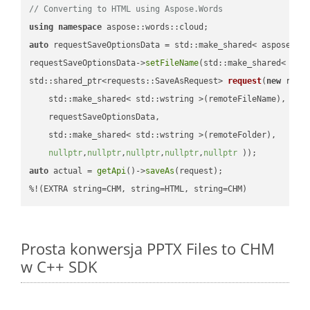
// Converting to HTML using Aspose.Words
using
namespace
auto
 requestSaveOptionsData = std::make_shared< aspose::wo
requestSaveOptionsData->
setFileName
(std::make_shared< std
std::shared_ptr<requests::SaveAsRequest> 
request
(
new
 reque
    std::make_shared< std::wstring >(remoteFileName),

    requestSaveOptionsData,

    std::make_shared< std::wstring >(remoteFolder),

nullptr
,
nullptr
,
nullptr
,
nullptr
,
nullptr
 ))
auto
 actual = 
getApi
()->
saveAs
(request);

%!(EXTRA string=CHM, string=HTML, string=CHM)
Prosta konwersja PPTX Files to CHM
w C++ SDK