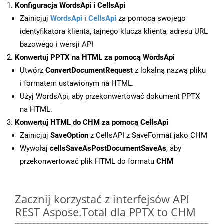
Konfiguracja WordsApi i CellsApi
Zainicjuj
WordsApi
i
CellsApi
za pomocą swojego
identyfikatora klienta, tajnego klucza klienta, adresu URL
bazowego i wersji API
Konwertuj PPTX na HTML za pomocą WordsApi
Utwórz
ConvertDocumentRequest
z lokalną nazwą pliku
i formatem ustawionym na HTML.
Użyj WordsApi, aby przekonwertować dokument PPTX
na HTML.
Konwertuj HTML do CHM za pomocą CellsApi
Zainicjuj
SaveOption
z CellsAPI z SaveFormat jako CHM
Wywołaj
cellsSaveAsPostDocumentSaveAs
, aby
przekonwertować plik HTML do formatu
CHM
Zacznij korzystać z interfejsów API
REST Aspose.Total dla PPTX to CHM