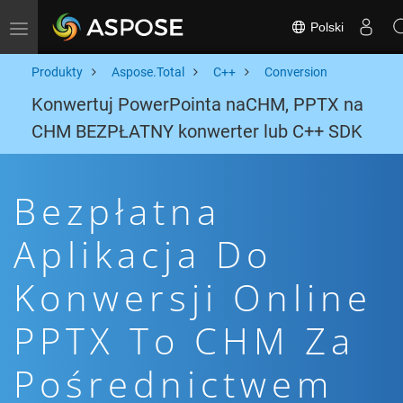
Polski
Toggle navigation
Produkty
Aspose.Total
C++
Conversion
Konwertuj PowerPointa naCHM, PPTX na
CHM BEZPŁATNY konwerter lub C++ SDK
Bezpłatna
Aplikacja Do
Konwersji Online
PPTX To CHM Za
Pośrednictwem