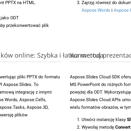
ent PPTX na HTML.
Zajrzyj również do dokum
Aspose.Words
i
Aspose.
 jako ODT
 aby przekonwertować plik
ków online: Szybka i łatwa metoda
Konwertuj prezenta
ertując pliki PPTX do formatu
Aspose.Slides Cloud SDK oferu
 Aspose.Slides. To
MS PowerPoint do różnych for
emową integrację z innymi
powyżej dla ODT. Wykorzystują
se.Words, Aspose.Cells,
Aspose.Slides Cloud APIs umoż
spose.Tasks, Aspose.3D,
wielu formatów obrazów, w tym 
wersję plików
Utwórz instancję klasy
Sl
Wywołaj metodę
Convert