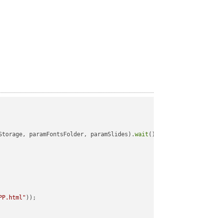
Storage, paramFontsFolder, paramSlides).
wait
();

PP.html"