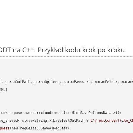
ODT na C++: Przykład kodu krok po kroku
      

t, paramOutPath, paramOptions, paramPassword, paramFolder, param
red< aspose::words::cloud::models::HtmlSaveOptionsData >();

ke_shared< std::wstring >(baseTestOutPath + 
L"/TestConvertFile_C
quest
(
new
 requests::SaveAsRequest(
