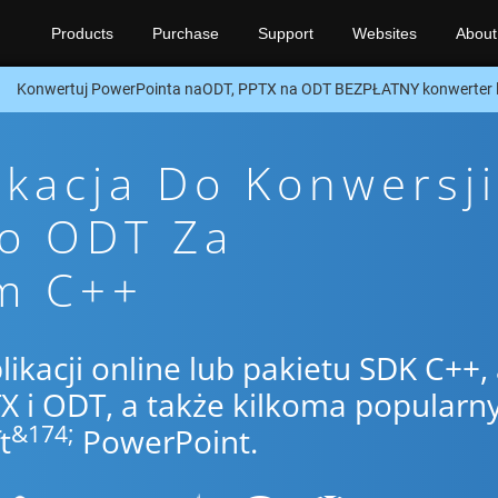
Products
Purchase
Support
Websites
About
Konwertuj PowerPointa naODT, PPTX na ODT BEZPŁATNY konwerter 
ikacja Do Konwersji
To ODT Za
m C++
likacji online lub pakietu SDK C++,
 i ODT, a także kilkoma popularn
&174;
t
PowerPoint.