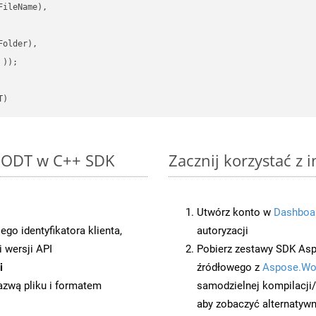
ileName),

older),

 ))
T)
o ODT w C++ SDK
Zacznij korzystać z 
Utwórz konto w
Dashboa
o identyfikatora klienta,
autoryzacji
 wersji API
Pobierz zestawy SDK Asp
i
źródłowego z
Aspose.Wo
azwą pliku i formatem
samodzielnej kompilacji
aby zobaczyć alternatywn