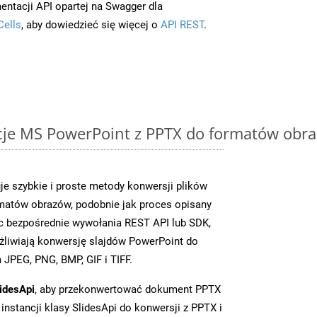
entacji API opartej na Swagger dla
Cells
, aby dowiedzieć się więcej o
API REST
.
cje MS PowerPoint z PPTX do formatów obra
je szybkie i proste metody konwersji plików
matów obrazów, podobnie jak proces opisany
c bezpośrednie wywołania REST API lub SDK,
liwiają konwersję slajdów PowerPoint do
JPEG, PNG, BMP, GIF i TIFF.
idesApi
, aby przekonwertować dokument PPTX
instancji klasy SlidesApi do konwersji z PPTX i