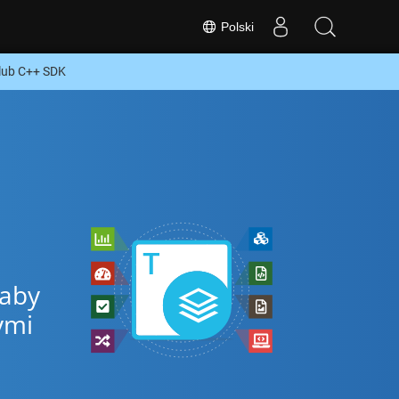
Polski
lub C++ SDK
 aby
ymi