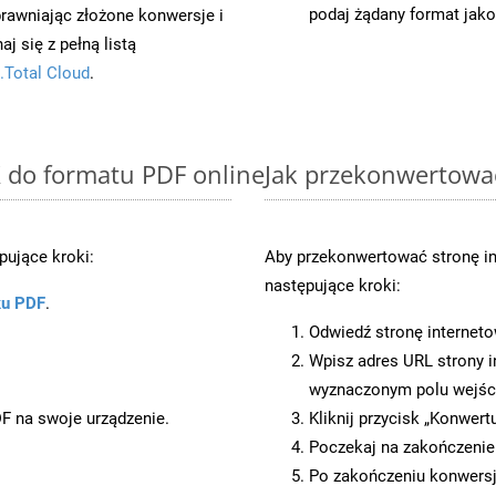
podaj żądany format jako
prawniając złożone konwersje i
 się z pełną listą
.Total Cloud
.
X do formatu PDF online
Jak przekonwertowa
ujące kroki:
Aby przekonwertować stronę i
następujące kroki:
ku PDF
.
Odwiedź stronę internet
Wpisz adres URL strony i
wyznaczonym polu wejś
DF na swoje urządzenie.
Kliknij przycisk „Konwert
Poczekaj na zakończenie
Po zakończeniu konwersji