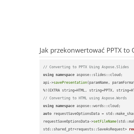
Jak przekonwertować PPTX to 
// Converting to PPTX Using Aspose.Slides
using
namespace
 aspose::slides::cloud;      
api->
savePresentation
(paramName, paramForma
// Converting to HTML using Aspose.Words
using
namespace
auto
 requestSaveOptionsData = std::make_sha
requestSaveOptionsData->
setFileName
(std::ma
std::shared_ptr<requests::SaveAsRequest> 
re