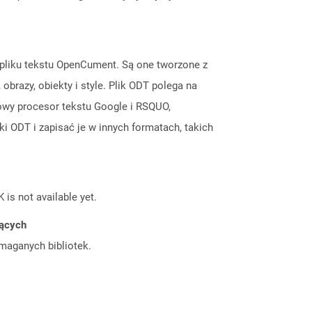
 pliku tekstu OpenCument. Są one tworzone z
obrazy, obiekty i style. Plik ODT polega na
towy procesor tekstu Google i RSQUO,
i ODT i zapisać je w innych formatach, takich
 is not available yet.
jących
ymaganych bibliotek.