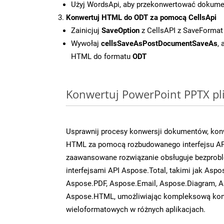
Użyj WordsApi, aby przekonwertować dokum
Konwertuj HTML do ODT za pomocą CellsApi
Zainicjuj
SaveOption
z CellsAPI z SaveFormat
Wywołaj
cellsSaveAsPostDocumentSaveAs
,
HTML do formatu
ODT
Konwertuj PowerPoint PPTX pli
Usprawnij procesy konwersji dokumentów, konw
HTML za pomocą rozbudowanego interfejsu API
zaawansowane rozwiązanie obsługuje bezprobl
interfejsami API Aspose.Total, takimi jak Aspo
Aspose.PDF, Aspose.Email, Aspose.Diagram, A
Aspose.HTML, umożliwiając kompleksową kon
wieloformatowych w różnych aplikacjach.