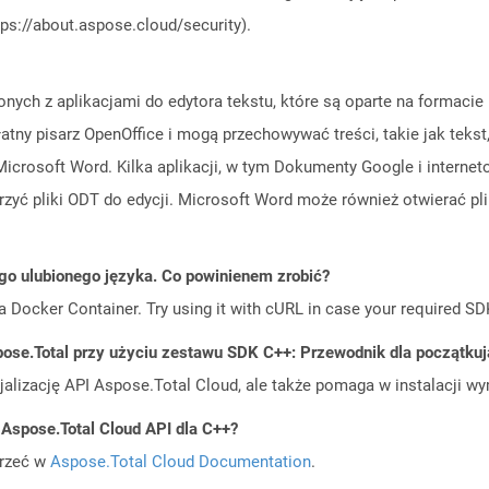
ps://about.aspose.cloud/security).
ych z aplikacjami do edytora tekstu, które są oparte na formacie
atny pisarz OpenOffice i mogą przechowywać treści, takie jak tekst, 
 Microsoft Word. Kilka aplikacji, w tym Dokumenty Google i interne
ć pliki ODT do edycji. Microsoft Word może również otwierać plik
go ulubionego języka. Co powinienem zrobić?
a Docker Container. Try using it with cURL in case your required SDK
ose.Total przy użyciu zestawu SDK C++: Przewodnik dla początku
cjalizację API Aspose.Total Cloud, ale także pomaga w instalacji w
 Aspose.Total Cloud API dla C++?
jrzeć w
Aspose.Total Cloud Documentation
.