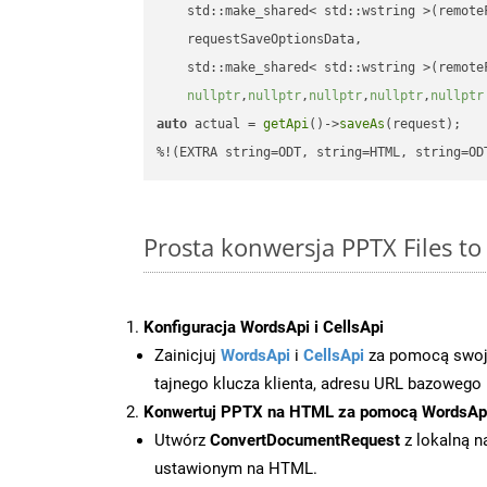
    std::make_shared< std::wstring >(remoteF
    requestSaveOptionsData,

    std::make_shared< std::wstring >(remoteF
nullptr
,
nullptr
,
nullptr
,
nullptr
,
nullptr
auto
 actual = 
getApi
()->
saveAs
(request);

%!(EXTRA string=ODT, string=HTML, string=OD
Prosta konwersja PPTX Files t
Konfiguracja WordsApi i CellsApi
Zainicjuj
WordsApi
i
CellsApi
za pomocą swojeg
tajnego klucza klienta, adresu URL bazowego i
Konwertuj PPTX na HTML za pomocą WordsAp
Utwórz
ConvertDocumentRequest
z lokalną n
ustawionym na HTML.