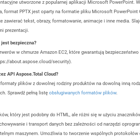
zentacyjne utworzone z popularnej aplikacji Microsoft PowerPoint. 
na, format PPTX jest oparty na formatie pliku Microsoft PowerPoint
że zawierać tekst, obrazy, formatowanie, animacje i inne media. Sla
i prezentacji.
jest bezpieczna?
rwerów w chmurze Amazon EC2, które gwarantują bezpieczeństwo i 
ps://about.aspose.cloud/security).
zez API Aspose.Total Cloud?
ormaty plików z dowolnej rodziny produktów na dowolną inną rodz
ch. Sprawdź pełną listę
obsługiwanych formatów plików
.
ków, który jest podobny do HTML, ale różni się w użyciu znacznikó
chowywanie i transport danych bez zależności od narzędzi oprogr
 czytelnym maszynem. Umożliwia to tworzenie wspólnych protokołów 