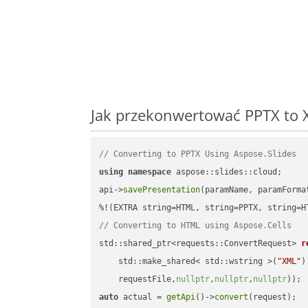
Jak przekonwertować PPTX to 
// Converting to PPTX Using Aspose.Slides
using
namespace
 aspose::slides::cloud;      
api->
savePresentation
(paramName, paramForma
// Converting to HTML using Aspose.Cells
std::shared_ptr<requests::ConvertRequest> 
r
    std::make_shared< std::wstring >(
"XML"
)
    requestFile,
nullptr
,
nullptr
,
nullptr
))
auto
 actual = 
getApi
()->
convert