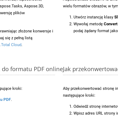
spose.Tasks, Aspose.3D,
wielu formatów obrazów, w tym 
wersję plików
Utwórz instancję klasy
Sl
Wywołaj metodę
Convert
podaj żądany format jako
prawniając złożone konwersje i
 się z pełną listą
.Total Cloud
.
X do formatu PDF online
Jak przekonwertowa
ujące kroki:
Aby przekonwertować stronę i
następujące kroki:
ku PDF
.
Odwiedź stronę internet
Wpisz adres URL strony i