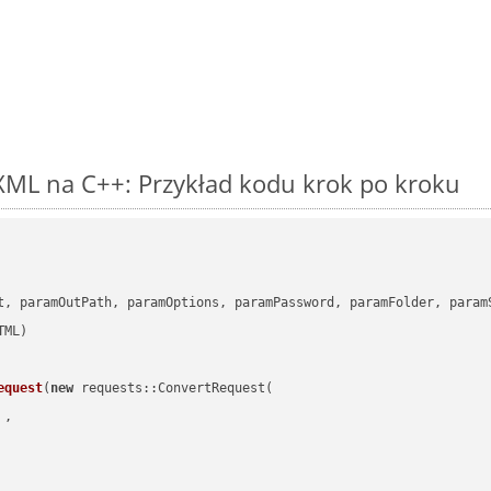
XML na C++: Przykład kodu krok po kroku
      

t, paramOutPath, paramOptions, paramPassword, paramFolder, param
equest
(
new
 requests::ConvertRequest(

 ,        
