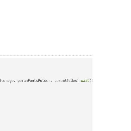
Storage, paramFontsFolder, paramSlides).
wait
();
