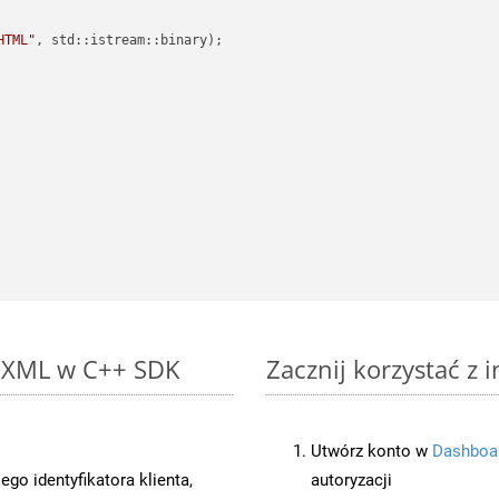
HTML"
, std::istream::binary)
;

o XML w C++ SDK
Zacznij korzystać z 
Utwórz konto w
Dashboa
o identyfikatora klienta,
autoryzacji