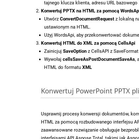
tajnego klucza klienta, adresu URL bazowego i
Konwertuj PPTX na HTML za pomocą WordsAp
Utwórz
ConvertDocumentRequest
z lokalną n
ustawionym na HTML.
Użyj WordsApi, aby przekonwertować dokum
Konwertuj HTML do XML za pomocą CellsApi
Zainicjuj
SaveOption
z CellsAPI z SaveFormat
Wywołaj
cellsSaveAsPostDocumentSaveAs
,
HTML do formatu
XML
Konwertuj PowerPoint PPTX pli
Usprawnij procesy konwersji dokumentów, konw
HTML za pomocą rozbudowanego interfejsu API
zaawansowane rozwiązanie obsługuje bezprobl
interfejsami API Aspose.Total, takimi jak Aspo