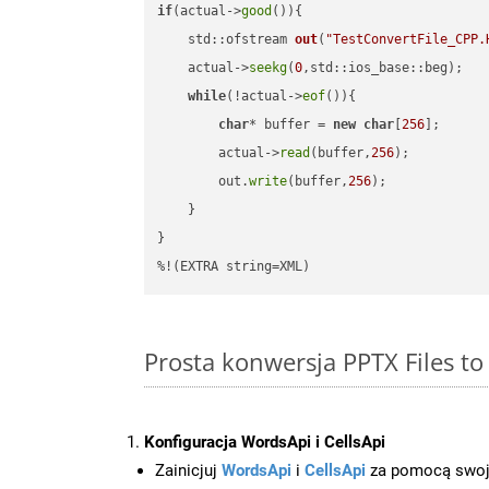
if
(actual->
good
()){

std::ofstream 
out
(
"TestConvertFile_CPP.
    actual->
seekg
(
0
,std::ios_base::beg);

while
(!actual->
eof
()){

char
* buffer = 
new
char
[
256
];

        actual->
read
(buffer,
256
);

        out.
write
(buffer,
256
);

    }

}

%!(EXTRA string=XML)
Prosta konwersja PPTX Files t
Konfiguracja WordsApi i CellsApi
Zainicjuj
WordsApi
i
CellsApi
za pomocą swojeg