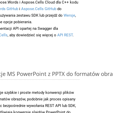
ose.Words i Aspose.Cells Cloud dla C++ kodu
rds GitHub
i
Aspose.Cells GitHub
do
/używania zestawu SDK lub przejdź do
Wersje
,
e opcje pobierania.
entacji API opartej na Swagger dla
Cells
, aby dowiedzieć się więcej o
API REST
.
cje MS PowerPoint z PPTX do formatów obra
je szybkie i proste metody konwersji plików
matów obrazów, podobnie jak proces opisany
c bezpośrednie wywołania REST API lub SDK,
liwiają konwersję slajdów PowerPoint do