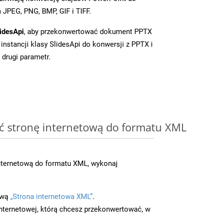
JPEG, PNG, BMP, GIF i TIFF.
idesApi
, aby przekonwertować dokument PPTX
instancji klasy SlidesApi do konwersji z PPTX i
 drugi parametr.
ć stronę internetową do formatu XML
nternetową do formatu XML, wykonaj
ową
„Strona internetowa XML”
.
nternetowej, którą chcesz przekonwertować, w