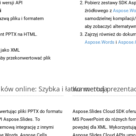
 wersji API
Pobierz zestawy SDK Asp
i
źródłowego z
Aspose.Wo
azwą pliku i formatem
samodzielnej kompilacji
aby zobaczyć alternatywn
ent PPTX na HTML.
Zajrzyj również do dokum
Aspose.Words
i
Aspose.
 jako XML
 aby przekonwertować plik
ków online: Szybka i łatwa metoda
Konwertuj prezenta
ertując pliki PPTX do formatu
Aspose.Slides Cloud SDK oferu
 Aspose.Slides. To
MS PowerPoint do różnych for
emową integrację z innymi
powyżej dla XML. Wykorzystują
se.Words, Aspose.Cells,
Aspose.Slides Cloud APIs umoż