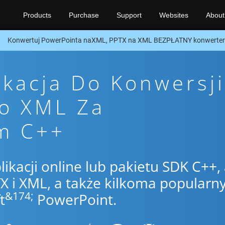
Products
Purchase
Support
Websites
About
Konwertuj PowerPointa naXML, PPTX na XML BEZPŁATNY konwerter
ikacja Do Konwersji
To XML Za
m C++
likacji online lub pakietu SDK C++,
 i XML, a także kilkoma popularn
&174;
t
PowerPoint.