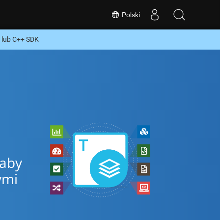
Polski
 lub C++ SDK
 aby
ymi