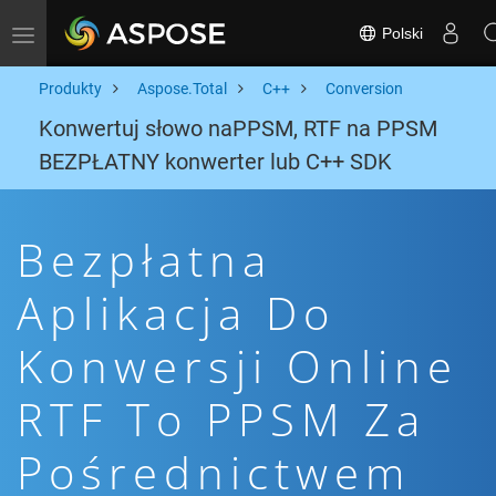
Polski
Toggle navigation
Produkty
Aspose.Total
C++
Conversion
Konwertuj słowo naPPSM, RTF na PPSM
BEZPŁATNY konwerter lub C++ SDK
Bezpłatna
Aplikacja Do
Konwersji Online
RTF To PPSM Za
Pośrednictwem