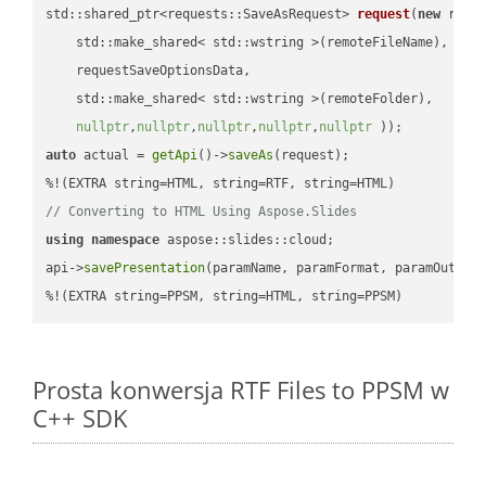
std::shared_ptr<requests::SaveAsRequest> 
request
(
new
 reque
    std::make_shared< std::wstring >(remoteFileName),

    requestSaveOptionsData,

    std::make_shared< std::wstring >(remoteFolder),

nullptr
,
nullptr
,
nullptr
,
nullptr
,
nullptr
 ))
auto
 actual = 
getApi
()->
saveAs
(request);

// Converting to HTML Using Aspose.Slides
using
namespace
 aspose::slides::cloud;            

api->
savePresentation
(paramName, paramFormat, paramOutPat
%!(EXTRA string=PPSM, string=HTML, string=PPSM)
Prosta konwersja RTF Files to PPSM w
C++ SDK