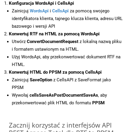
Konfiguracja WordsApi i CellsApi
Zainicjuj
WordsApi
i
CellsApi
za pomocą swojego
identyfikatora klienta, tajnego klucza klienta, adresu URL
bazowego i wersji API
Konwertuj RTF na HTML za pomocą WordsApi
Utwórz
ConvertDocumentRequest
z lokalną nazwą pliku
i formatem ustawionym na HTML.
Użyj WordsApi, aby przekonwertować dokument RTF na
HTML.
Konwertuj HTML do PPSM za pomocą CellsApi
Zainicjuj
SaveOption
z CellsAPI z SaveFormat jako
PPSM
Wywołaj
cellsSaveAsPostDocumentSaveAs
, aby
przekonwertować plik HTML do formatu
PPSM
Zacznij korzystać z interfejsów API