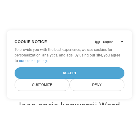
COOKIE NOTICE
To provide you with the best experience, we use cookies for
personalization, analytics, and ads. By using our site, you agree
to
our cookie policy
.
ACCEPT
CUSTOMIZE
DENY
Inne opcje konwersji Word
Konwertuj RTF na DOC
DOC:
Microsoft Word Binary Format