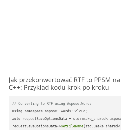
Jak przekonwertować RTF to PPSM na
C++: Przykład kodu krok po kroku
// Converting to RTF using Aspose.Words
using
namespace
auto
 requestSaveOptionsData = std::make_shared< aspose::wo
requestSaveOptionsData->
setFileName
(std::make_shared< std