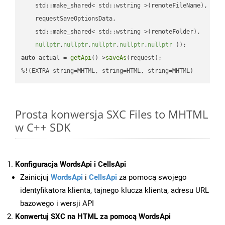
    std::make_shared< std::wstring >(remoteFileName),

    requestSaveOptionsData,

    std::make_shared< std::wstring >(remoteFolder),

nullptr
,
nullptr
,
nullptr
,
nullptr
,
nullptr
 ))
auto
 actual = 
getApi
()->
saveAs
(request);

%!(EXTRA string=MHTML, string=HTML, string=MHTML)
Prosta konwersja SXC Files to MHTML
w C++ SDK
Konfiguracja WordsApi i CellsApi
Zainicjuj
WordsApi
i
CellsApi
za pomocą swojego
identyfikatora klienta, tajnego klucza klienta, adresu URL
bazowego i wersji API
Konwertuj SXC na HTML za pomocą WordsApi