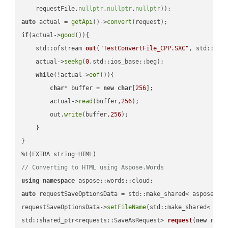
    requestFile,
nullptr
,
nullptr
,
nullptr
))
auto
 actual = 
getApi
()->
convert
if
(actual->
good
()){

std::ofstream 
out
(
"TestConvertFile_CPP.SXC"
, std::ist
    actual->
seekg
(
0
,std::ios_base::beg);

while
(!actual->
eof
()){

char
* buffer = 
new
char
[
256
];

        actual->
read
(buffer,
256
);

        out.
write
(buffer,
256
);

    }

}

// Converting to HTML using Aspose.Words
using
namespace
auto
 requestSaveOptionsData = std::make_shared< aspose::wo
requestSaveOptionsData->
setFileName
(std::make_shared< std
std::shared_ptr<requests::SaveAsRequest> 
request
(
new
 reque