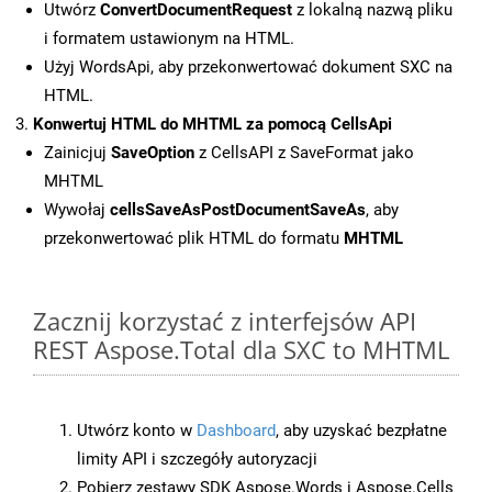
Utwórz
ConvertDocumentRequest
z lokalną nazwą pliku
i formatem ustawionym na HTML.
Użyj WordsApi, aby przekonwertować dokument SXC na
HTML.
Konwertuj HTML do MHTML za pomocą CellsApi
Zainicjuj
SaveOption
z CellsAPI z SaveFormat jako
MHTML
Wywołaj
cellsSaveAsPostDocumentSaveAs
, aby
przekonwertować plik HTML do formatu
MHTML
Zacznij korzystać z interfejsów API
REST Aspose.Total dla SXC to MHTML
Utwórz konto w
Dashboard
, aby uzyskać bezpłatne
limity API i szczegóły autoryzacji
Pobierz zestawy SDK Aspose.Words i Aspose.Cells