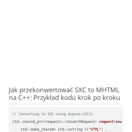
Jak przekonwertować SXC to MHTML
na C++: Przykład kodu krok po kroku
// Converting to SXC using Aspose.Cells
std::shared_ptr<requests::ConvertRequest> 
request
(
new
 requ
    std::make_shared< std::wstring >(
"HTML"
) ,        
