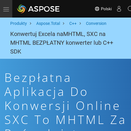
Polski
Toggle navigation
Produkty
Aspose.Total
C++
Conversion
Konwertuj Excela naMHTML, SXC na
MHTML BEZPŁATNY konwerter lub C++
SDK
Bezpłatna
Aplikacja Do
Konwersji Online
SXC To MHTML Za