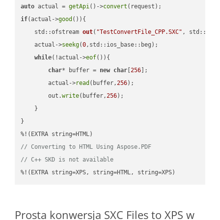
auto
 actual = 
getApi
()->
convert
if
(actual->
good
()){

std::ofstream 
out
(
"TestConvertFile_CPP.SXC"
, std::ist
    actual->
seekg
(
0
,std::ios_base::beg);

while
(!actual->
eof
()){

char
* buffer = 
new
char
[
256
];

        actual->
read
(buffer,
256
);

        out.
write
(buffer,
256
);

    }

}

// Converting to HTML Using Aspose.PDF
// C++ SKD is not available
%!(EXTRA string=XPS, string=HTML, string=XPS)
Prosta konwersja SXC Files to XPS w