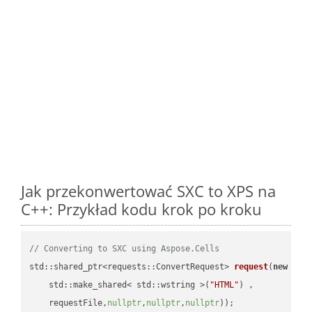
Jak przekonwertować SXC to XPS na
C++: Przykład kodu krok po kroku
// Converting to SXC using Aspose.Cells
std::shared_ptr<requests::ConvertRequest> 
request
(
new
 requ
    std::make_shared< std::wstring >(
"HTML"
) ,        

    requestFile,
nullptr
,
nullptr
,
nullptr
))