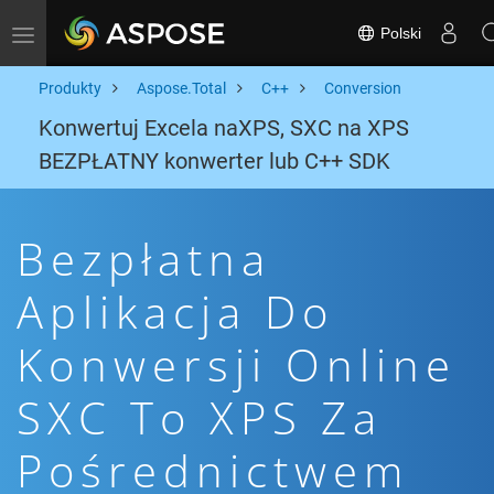
Polski
Toggle navigation
Produkty
Aspose.Total
C++
Conversion
Konwertuj Excela naXPS, SXC na XPS
BEZPŁATNY konwerter lub C++ SDK
Bezpłatna
Aplikacja Do
Konwersji Online
SXC To XPS Za
Pośrednictwem