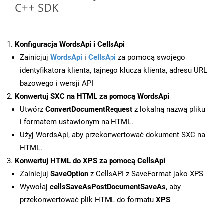
C++ SDK
Konfiguracja WordsApi i CellsApi
Zainicjuj
WordsApi
i
CellsApi
za pomocą swojego
identyfikatora klienta, tajnego klucza klienta, adresu URL
bazowego i wersji API
Konwertuj SXC na HTML za pomocą WordsApi
Utwórz
ConvertDocumentRequest
z lokalną nazwą pliku
i formatem ustawionym na HTML.
Użyj WordsApi, aby przekonwertować dokument SXC na
HTML.
Konwertuj HTML do XPS za pomocą CellsApi
Zainicjuj
SaveOption
z CellsAPI z SaveFormat jako XPS
Wywołaj
cellsSaveAsPostDocumentSaveAs
, aby
przekonwertować plik HTML do formatu
XPS