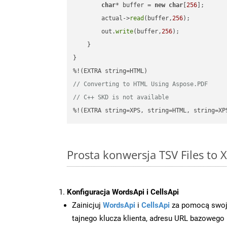
char
* buffer = 
new
char
[
256
];

        actual->
read
(buffer,
256
);

        out.
write
(buffer,
256
);

    }

}

// Converting to HTML Using Aspose.PDF
// C++ SKD is not available
%!(EXTRA string=XPS, string=HTML, string=XP
Prosta konwersja TSV Files to
Konfiguracja WordsApi i CellsApi
Zainicjuj
WordsApi
i
CellsApi
za pomocą swojeg
tajnego klucza klienta, adresu URL bazowego i