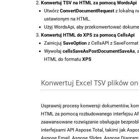
Konwertuj TSV na HTML za pomocą WordsApi
Utwórz
ConvertDocumentRequest
z lokalną n
ustawionym na HTML.
Użyj WordsApi, aby przekonwertować dokum
Konwertuj HTML do XPS za pomocą CellsApi
Zainicjuj
SaveOption
z CellsAPI z SaveFormat
Wywołaj
cellsSaveAsPostDocumentSaveAs
,
HTML do formatu
XPS
Konwertuj Excel TSV plików on
Usprawnij procesy konwersji dokumentów, konw
HTML za pomocą rozbudowanego interfejsu AP
zaawansowane rozwiązanie obsługuje bezprobl
interfejsami API Aspose.Total, takimi jak Asp
Aspose.Email, Aspose.Slides, Aspose.Diagram