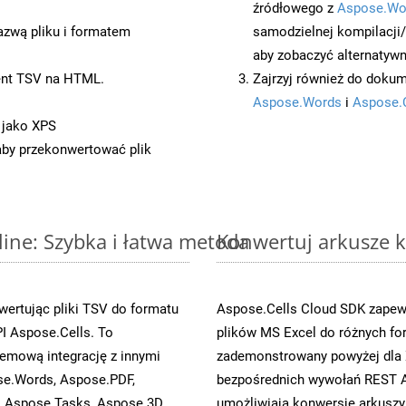
źródłowego z
Aspose.Wo
azwą pliku i formatem
samodzielnej kompilacji
aby zobaczyć alternatywn
ent TSV na HTML.
Zajrzyj również do dokum
Aspose.Words
i
Aspose.
 jako XPS
 aby przekonwertować plik
line: Szybka i łatwa metoda
Konwertuj arkusze k
ertując pliki TSV do formatu
Aspose.Cells Cloud SDK zapewn
I Aspose.Cells. To
plików MS Excel do różnych fo
emową integrację z innymi
zademonstrowany powyżej dla X
ose.Words, Aspose.PDF,
bezpośrednich wywołań REST A
, Aspose.Tasks, Aspose.3D,
umożliwiają konwersję arkuszy