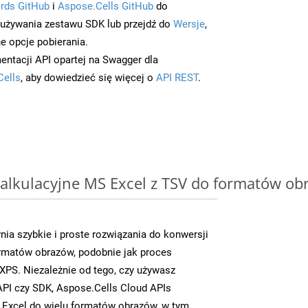
rds GitHub
i
Aspose.Cells GitHub
do
/używania zestawu SDK lub przejdź do
Wersje
,
e opcje pobierania.
entacji API opartej na Swagger dla
Cells
, aby dowiedzieć się więcej o
API REST
.
alkulacyjne MS Excel z TSV do formatów ob
ia szybkie i proste rozwiązania do konwersji
rmatów obrazów, podobnie jak proces
PS. Niezależnie od tego, czy używasz
PI czy SDK, Aspose.Cells Cloud APIs
 Excel do wielu formatów obrazów, w tym