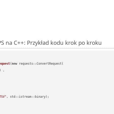
S na C++: Przykład kodu krok po kroku
equest
(
new
 requests::ConvertRequest(

) ,        

TSV"
, std::istream::binary)
;
