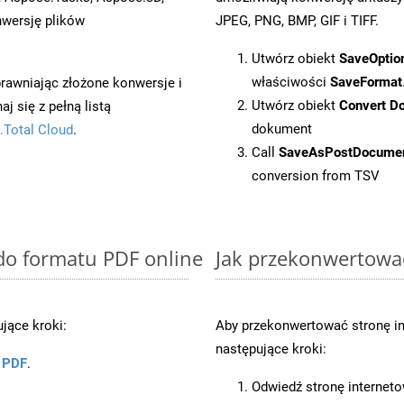
wersję plików
JPEG, PNG, BMP, GIF i TIFF.
Utwórz obiekt
SaveOptio
właściwości
SaveFormat
prawniając złożone konwersje i
Utwórz obiekt
Convert D
 się z pełną listą
dokument
.Total Cloud
.
Call
SaveAsPostDocume
conversion from TSV
 do formatu PDF online
Jak przekonwertowa
jące kroki:
Aby przekonwertować stronę i
następujące kroki:
u PDF
.
Odwiedź stronę internet