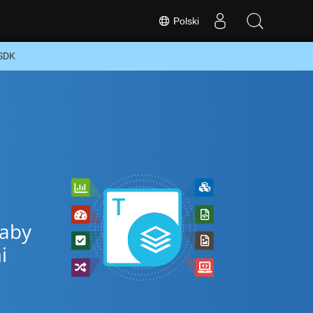
Polski
 SDK
 aby
i