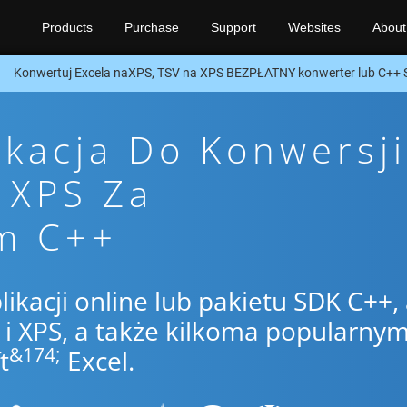
Products
Purchase
Support
Websites
About
Konwertuj Excela naXPS, TSV na XPS BEZPŁATNY konwerter lub C++
ikacja Do Konwersji
 XPS Za
m C++
likacji online lub pakietu SDK C++,
i XPS, a także kilkoma popularnym
&174;
t
Excel.