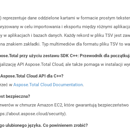
V) reprezentuje dane oddzielone kartami w formacie prostym tekste
uryzowany w celu importowania i eksportu między różnymi aplikacj
 w aplikacjach i bazach danych. Każdy rekord w pliku TSV jest zaw
na znakiem zakładki. Typ multimediów dla formatu pliku TSV to wa
ose.Total przy użyciu zestawu SDK C++: Przewodnik dla początku
cjalizację API Aspose.Total Cloud, ale także pomaga w instalacji w
 Aspose.Total Cloud API dla C++?
jrzeć w
Aspose.Total Cloud Documentation
.
est bezpieczna?
rwerów w chmurze Amazon EC2, które gwarantują bezpieczeństwo i 
ps://about.aspose.cloud/security).
go ulubionego języka. Co powinienem zrobić?