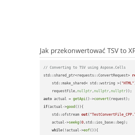
Jak przekonwertować TSV to XP
// Converting to TSV using Aspose.Cells
std::shared_ptr<requests::ConvertRequest> 
r
    std::make_shared< std::wstring >(
"HTML"
    requestFile,
nullptr
,
nullptr
,
nullptr
))
auto
 actual = 
getApi
()->
convert
if
(actual->
good
()){

std::ofstream 
out
(
"TestConvertFile_CPP.
    actual->
seekg
(
0
,std::ios_base::beg);

while
(!actual->
eof
()){
