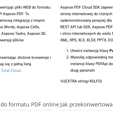
ertując pliki WEB do formatu
Aspose.PDF Cloud SDK zapewni
I Aspose.PDF. To
strony internetowej do różnych
emową integrację z innymi
zademonstrowany powyżej dla 
se.Words, Aspose.Cells,
REST API lub SDK, Aspose.PDF
, Aspose.Tasks, Aspose.3D,
i stron internetowych do wiel
wersję plików
XML, XPS, XLS, XLSX, PPTX, DO
Utwórz instancję klasy
P
Wywołaj odpowiednią me
prawniając złożone konwersje i
instancji klasy PDFApi d
 się z pełną listą
drugi parametr.
.Total Cloud
.
%!(EXTRA string=XSLFO)
 do formatu PDF online
Jak przekonwertowa