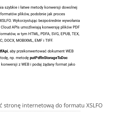
a szybkie i łatwe metody konwersji dowolnej
 formatów plików, podobnie jak proces
XSLFO. Wykorzystując bezpośrednie wywołania
 Cloud APIs umożliwiają konwersję plików PDF
u formatów, w tym HTML, PDFA, SVG, EPUB, TEX,
C, DOCX, MOBIXML, EMF i TIFF.
dfApi
, aby przekonwertować dokument WEB
todę, np. metodę
putPdfInStorageToDoc
o konwersji z WEB i podaj żądany format jako
ć stronę internetową do formatu XSLFO