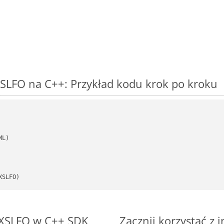
SLFO na C++: Przykład kodu krok po kroku
XSLFO)
o XSLFO w C++ SDK
Zacznij korzystać z 