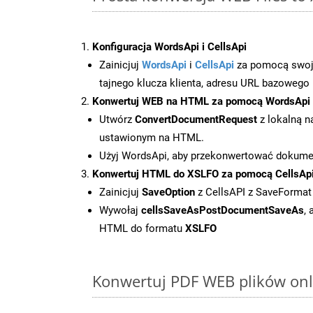
Konfiguracja WordsApi i CellsApi
Zainicjuj
WordsApi
i
CellsApi
za pomocą swojeg
tajnego klucza klienta, adresu URL bazowego i
Konwertuj WEB na HTML za pomocą WordsApi
Utwórz
ConvertDocumentRequest
z lokalną n
ustawionym na HTML.
Użyj WordsApi, aby przekonwertować dokum
Konwertuj HTML do XSLFO za pomocą CellsAp
Zainicjuj
SaveOption
z CellsAPI z SaveFormat
Wywołaj
cellsSaveAsPostDocumentSaveAs
,
HTML do formatu
XSLFO
Konwertuj PDF WEB plików onli