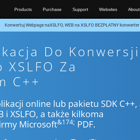
Products
Purchase
Support
Websites
About
Konwertuj Webpage naXSLFO, WEB na XSLFO BEZPŁATNY konwerter 
ikacja Do Konwersji
o XSLFO Za
m C++
likacji online lub pakietu SDK C++,
i XSLFO, a także kilkoma
&174;
irmy Microsoft
PDF.