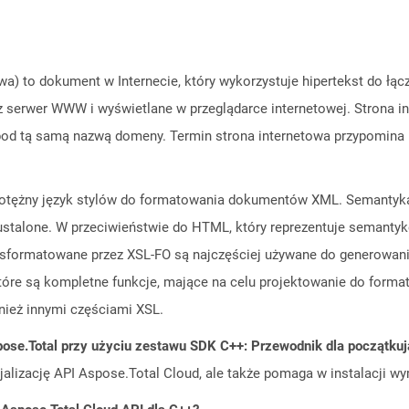
owa) to dokument w Internecie, który wykorzystuje hipertekst do łą
 serwer WWW i wyświetlane w przeglądarce internetowej. Strona int
 pod tą samą nazwą domeny. Termin strona internetowa przypomina 
otężny język stylów do formatowania dokumentów XML. Semantyka o
ustalone. W przeciwieństwie do HTML, który reprezentuje semantyk
ormatowane przez XSL-FO są najczęściej używane do generowania 
które są kompletne funkcje, mające na celu projektowanie do for
nież innymi częściami XSL.
ose.Total przy użyciu zestawu SDK C++: Przewodnik dla początku
cjalizację API Aspose.Total Cloud, ale także pomaga w instalacji w