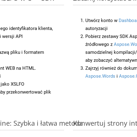
Utwórz konto w
Dashboa
o identyfikatora klienta,
autoryzacji
 wersji API
Pobierz zestawy SDK Asp
źródłowego z
Aspose.Wo
azwą pliku i formatem
samodzielnej kompilacji
aby zobaczyć alternatywn
ent WEB na HTML.
Zajrzyj również do dokum
i
Aspose.Words
i
Aspose.
 jako XSLFO
 aby przekonwertować plik
ne: Szybka i łatwa metoda
Konwertuj strony in