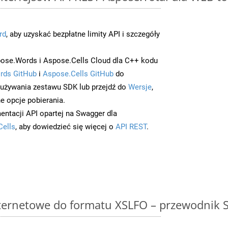
rd
, aby uzyskać bezpłatne limity API i szczegóły
ose.Words i Aspose.Cells Cloud dla C++ kodu
rds GitHub
i
Aspose.Cells GitHub
do
/używania zestawu SDK lub przejdź do
Wersje
,
e opcje pobierania.
entacji API opartej na Swagger dla
Cells
, aby dowiedzieć się więcej o
API REST
.
ternetowe do formatu XSLFO – przewodnik S