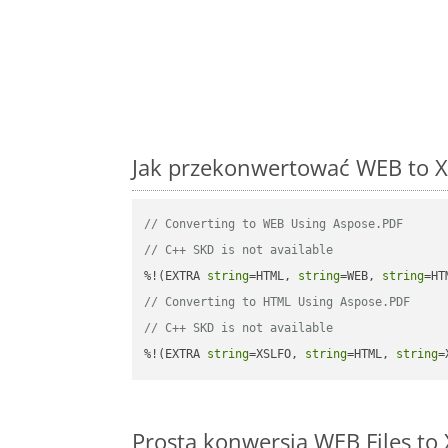
Jak przekonwertować WEB to X
// Converting to WEB Using Aspose.PDF
// C++ SKD is not available
%!(EXTRA 
string
=HTML, 
string
=WEB, 
string
// Converting to HTML Using Aspose.PDF
// C++ SKD is not available
%!(EXTRA 
string
=XSLFO, 
string
=HTML, 
string
=
Prosta konwersja WEB Files t