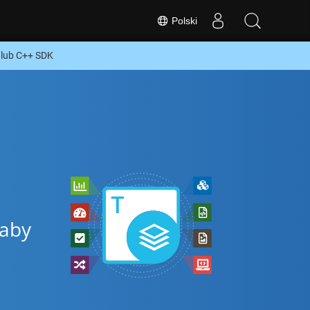
Polski
lub C++ SDK
 aby