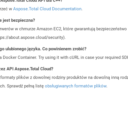
 Aspose.Total Cloud API dla C++?
jrzeć w
Aspose.Total Cloud Documentation
.
 jest bezpieczna?
rwerów w chmurze Amazon EC2, które gwarantują bezpieczeństwo i 
ps://about.aspose.cloud/security).
go ulubionego języka. Co powinienem zrobić?
a Docker Container. Try using it with cURL in case your required SDK
zez API Aspose.Total Cloud?
ormaty plików z dowolnej rodziny produktów na dowolną inną rodz
ch. Sprawdź pełną listę
obsługiwanych formatów plików
.