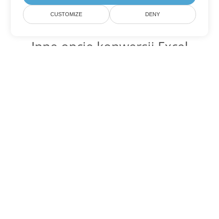
CUSTOMIZE
DENY
Inne opcje konwersji Excel
Konwertuj XLS na DOC
DOC:
Microsoft Word Binary Format
Konwertuj XLS na DOT
DOT:
Microsoft Word Template Files
Konwertuj XLS na DOCX
DOCX:
Office 2007+ Word Document
Konwertuj XLS na DOCM
DOCM:
Microsoft Word 2007 Marco File