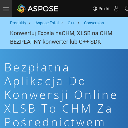
Polski
Toggle navigation
Produkty
Aspose.Total
C++
Conversion
Konwertuj Excela naCHM, XLSB na CHM
BEZPŁATNY konwerter lub C++ SDK
Bezpłatna
Aplikacja Do
Konwersji Online
XLSB To CHM Za
Pośrednictwem