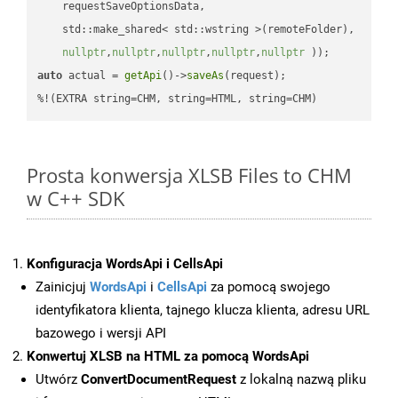
    requestSaveOptionsData,

    std::make_shared< std::wstring >(remoteFolder),

nullptr
,
nullptr
,
nullptr
,
nullptr
,
nullptr
 ))
auto
 actual = 
getApi
()->
saveAs
(request);

%!(EXTRA string=CHM, string=HTML, string=CHM)
Prosta konwersja XLSB Files to CHM
w C++ SDK
Konfiguracja WordsApi i CellsApi
Zainicjuj
WordsApi
i
CellsApi
za pomocą swojego
identyfikatora klienta, tajnego klucza klienta, adresu URL
bazowego i wersji API
Konwertuj XLSB na HTML za pomocą WordsApi
Utwórz
ConvertDocumentRequest
z lokalną nazwą pliku