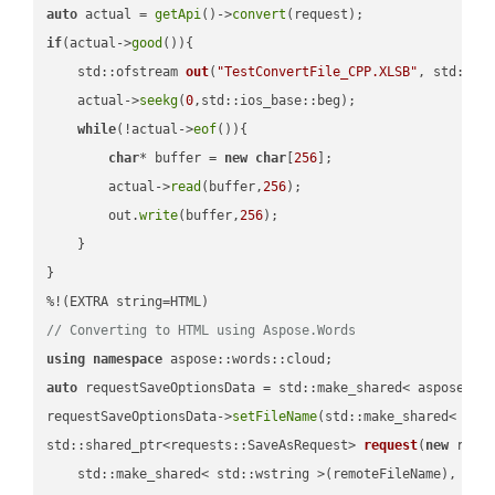
auto
 actual = 
getApi
()->
convert
if
(actual->
good
()){

std::ofstream 
out
(
"TestConvertFile_CPP.XLSB"
, std::is
    actual->
seekg
(
0
,std::ios_base::beg);

while
(!actual->
eof
()){

char
* buffer = 
new
char
[
256
];

        actual->
read
(buffer,
256
);

        out.
write
(buffer,
256
);

    }

}

// Converting to HTML using Aspose.Words
using
namespace
auto
 requestSaveOptionsData = std::make_shared< aspose::wo
requestSaveOptionsData->
setFileName
(std::make_shared< std
std::shared_ptr<requests::SaveAsRequest> 
request
(
new
 reque
    std::make_shared< std::wstring >(remoteFileName),
