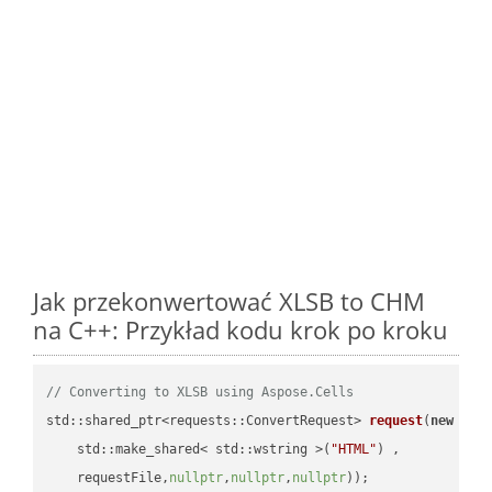
Jak przekonwertować XLSB to CHM
na C++: Przykład kodu krok po kroku
// Converting to XLSB using Aspose.Cells
std::shared_ptr<requests::ConvertRequest> 
request
(
new
 requ
    std::make_shared< std::wstring >(
"HTML"
) ,        

    requestFile,
nullptr
,
nullptr
,
nullptr
))