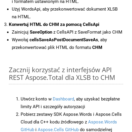
i formatem ustawionym na HTML.
Użyj WordsApi, aby przekonwertować dokument XLSB
na HTML.
Konwertuj HTML do CHM za pomocą CellsApi
Zainicjuj
SaveOption
z CellsAPI z SaveFormat jako CHM
Wywołaj
cellsSaveAsPostDocumentSaveAs
, aby
przekonwertować plik HTML do formatu
CHM
Zacznij korzystać z interfejsów API
REST Aspose.Total dla XLSB to CHM
Utwórz konto w
Dashboard
, aby uzyskać bezpłatne
limity API i szczegóły autoryzacji
Pobierz zestawy SDK Aspose.Words i Aspose.Cells
Cloud dla C++ kodu źródłowego z
Aspose.Words
GitHub
i
Aspose.Cells GitHub
do samodzielnej