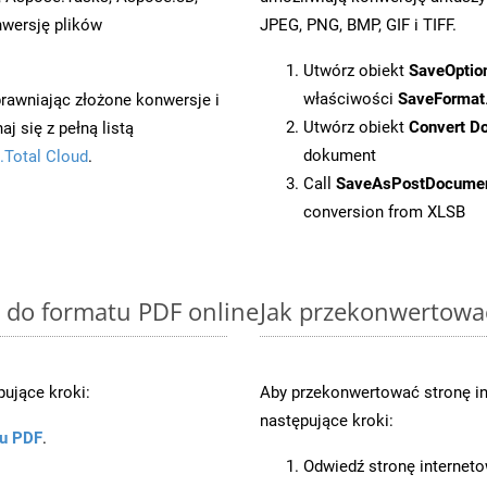
wersję plików
JPEG, PNG, BMP, GIF i TIFF.
Utwórz obiekt
SaveOptio
właściwości
SaveFormat
prawniając złożone konwersje i
Utwórz obiekt
Convert D
 się z pełną listą
dokument
.Total Cloud
.
Call
SaveAsPostDocume
conversion from XLSB
B do formatu PDF online
Jak przekonwertowa
ujące kroki:
Aby przekonwertować stronę i
następujące kroki:
ku PDF
.
Odwiedź stronę internet