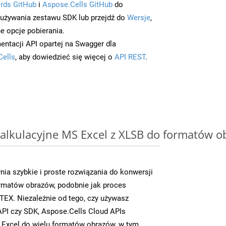
rds GitHub
i
Aspose.Cells GitHub
do
/używania zestawu SDK lub przejdź do
Wersje
,
e opcje pobierania.
entacji API opartej na Swagger dla
Cells
, aby dowiedzieć się więcej o
API REST
.
alkulacyjne MS Excel z XLSB do formatów o
ia szybkie i proste rozwiązania do konwersji
rmatów obrazów, podobnie jak proces
EX. Niezależnie od tego, czy używasz
PI czy SDK, Aspose.Cells Cloud APIs
 Excel do wielu formatów obrazów, w tym