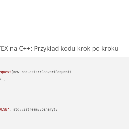
EX na C++: Przykład kodu krok po kroku
equest
(
new
 requests::ConvertRequest(

) ,        

XLSB"
, std::istream::binary)
;
