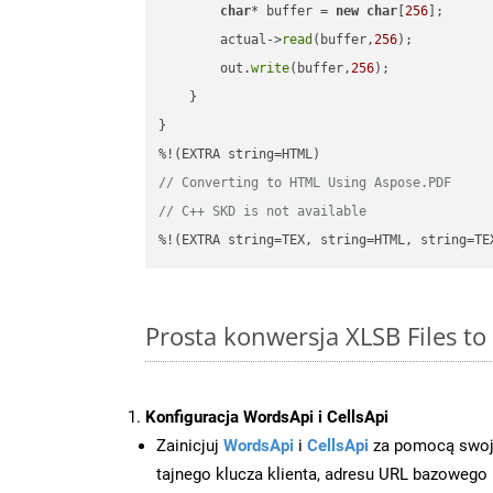
char
* buffer = 
new
char
[
256
];

        actual->
read
(buffer,
256
);

        out.
write
(buffer,
256
);

    }

}

// Converting to HTML Using Aspose.PDF
// C++ SKD is not available
%!(EXTRA string=TEX, string=HTML, string=TE
Prosta konwersja XLSB Files t
Konfiguracja WordsApi i CellsApi
Zainicjuj
WordsApi
i
CellsApi
za pomocą swojeg
tajnego klucza klienta, adresu URL bazowego i