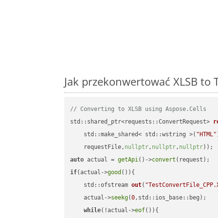
Jak przekonwertować XLSB to T
// Converting to XLSB using Aspose.Cells
std::shared_ptr<requests::ConvertRequest> 
r
    std::make_shared< std::wstring >(
"HTML"
    requestFile,
nullptr
,
nullptr
,
nullptr
))
auto
 actual = 
getApi
()->
convert
if
(actual->
good
()){

std::ofstream 
out
(
"TestConvertFile_CPP.
    actual->
seekg
(
0
,std::ios_base::beg);

while
(!actual->
eof
()){
