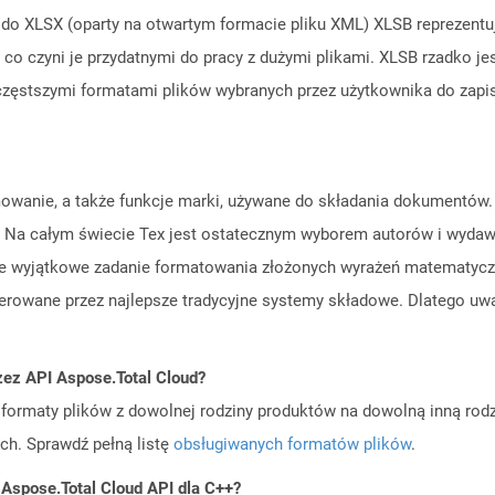
do XLSX (oparty na otwartym formacie pliku XML) XLSB reprezentuje
 co czyni je przydatnymi do pracy z dużymi plikami. XLSB rzadko 
jczęstszymi formatami plików wybranych przez użytkownika do zap
mowanie, a także funkcje marki, używane do składania dokumentów. 
. Na całym świecie Tex jest ostatecznym wyborem autorów i wydaw
 wyjątkowe zadanie formatowania złożonych wyrażeń matematyczn
enerowane przez najlepsze tradycyjne systemy składowe. Dlatego u
zez API Aspose.Total Cloud?
ormaty plików z dowolnej rodziny produktów na dowolną inną rodz
ch. Sprawdź pełną listę
obsługiwanych formatów plików
.
 Aspose.Total Cloud API dla C++?