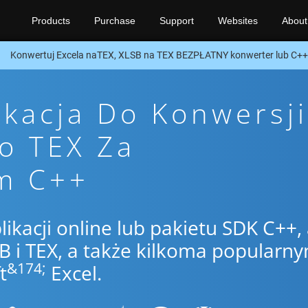
Products
Purchase
Support
Websites
About
Konwertuj Excela naTEX, XLSB na TEX BEZPŁATNY konwerter lub C+
ikacja Do Konwersji
o TEX Za
m C++
likacji online lub pakietu SDK C++,
 i TEX, a także kilkoma popularny
&174;
t
Excel.