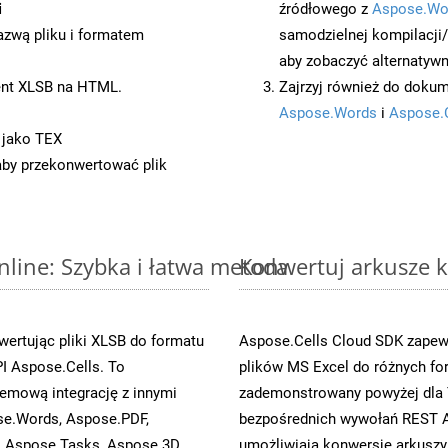
i
źródłowego z
Aspose.Wo
azwą pliku i formatem
samodzielnej kompilacji
aby zobaczyć alternatywn
ent XLSB na HTML.
Zajrzyj również do dokum
Aspose.Words
i
Aspose.
 jako TEX
 aby przekonwertować plik
nline: Szybka i łatwa metoda
Konwertuj arkusze k
ertując pliki XLSB do formatu
Aspose.Cells Cloud SDK zapewn
I Aspose.Cells. To
plików MS Excel do różnych fo
emową integrację z innymi
zademonstrowany powyżej dla T
ose.Words, Aspose.PDF,
bezpośrednich wywołań REST A
, Aspose.Tasks, Aspose.3D,
umożliwiają konwersję arkuszy