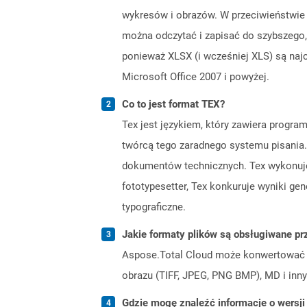
wykresów i obrazów. W przeciwieństwie 
można odczytać i zapisać do szybszego,
ponieważ XLSX (i wcześniej XLS) są na
Microsoft Office 2007 i powyżej.
Co to jest format TEX?
Tex jest językiem, który zawiera progra
twórcą tego zaradnego systemu pisania
dokumentów technicznych. Tex wykonuje
fototypesetter, Tex konkuruje wyniki g
typograficzne.
Jakie formaty plików są obsługiwane pr
Aspose.Total Cloud może konwertować f
obrazu (TIFF, JPEG, PNG BMP), MD i inny
Gdzie mogę znaleźć informacje o wersji