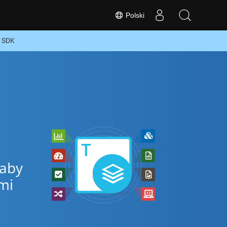
Polski
+ SDK
 aby
mi