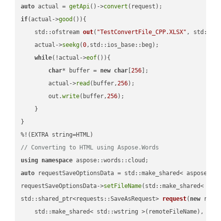
auto
 actual = 
getApi
()->
convert
if
(actual->
good
()){

std::ofstream 
out
(
"TestConvertFile_CPP.XLSX"
, std::is
    actual->
seekg
(
0
,std::ios_base::beg);

while
(!actual->
eof
()){

char
* buffer = 
new
char
[
256
];

        actual->
read
(buffer,
256
);

        out.
write
(buffer,
256
);

    }

}

// Converting to HTML using Aspose.Words
using
namespace
auto
 requestSaveOptionsData = std::make_shared< aspose::wo
requestSaveOptionsData->
setFileName
(std::make_shared< std
std::shared_ptr<requests::SaveAsRequest> 
request
(
new
 reque
    std::make_shared< std::wstring >(remoteFileName),
