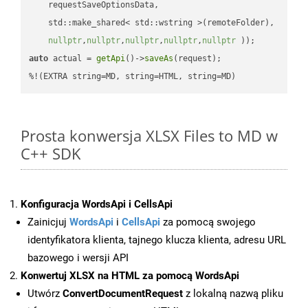
    requestSaveOptionsData,

    std::make_shared< std::wstring >(remoteFolder),

nullptr
,
nullptr
,
nullptr
,
nullptr
,
nullptr
 ))
auto
 actual = 
getApi
()->
saveAs
(request);

%!(EXTRA string=MD, string=HTML, string=MD)
Prosta konwersja XLSX Files to MD w
C++ SDK
Konfiguracja WordsApi i CellsApi
Zainicjuj
WordsApi
i
CellsApi
za pomocą swojego
identyfikatora klienta, tajnego klucza klienta, adresu URL
bazowego i wersji API
Konwertuj XLSX na HTML za pomocą WordsApi
Utwórz
ConvertDocumentRequest
z lokalną nazwą pliku