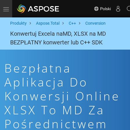
Polski
Toggle navigation
Produkty
Aspose.Total
C++
Conversion
Konwertuj Excela naMD, XLSX na MD
BEZPŁATNY konwerter lub C++ SDK
Bezpłatna
Aplikacja Do
Konwersji Online
XLSX To MD Za
Pośrednictwem