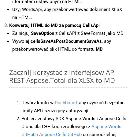
i formatem ustawionym na HTML.
Użyj WordsApi, aby przekonwertować dokument XLSX
na HTML.
Konwertuj HTML do MD za pomocą CellsApi
Zainicjuj
SaveOption
z CellsAPI z SaveFormat jako MD
Wywołaj
cellsSaveAsPostDocumentSaveAs
, aby
przekonwertować plik HTML do formatu
MD
Zacznij korzystać z interfejsów API
REST Aspose.Total dla XLSX to MD
Utwórz konto w
Dashboard
, aby uzyskać bezpłatne
limity API i szczegóły autoryzacji
Pobierz zestawy SDK Aspose.Words i Aspose.Cells
Cloud dla C++ kodu źródłowego z
Aspose.Words
GitHub
i
Aspose.Cells GitHub
do samodzielnej