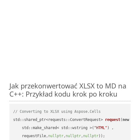
Jak przekonwertować XLSX to MD na
C++: Przykład kodu krok po kroku
// Converting to XLSX using Aspose.Cells
std::shared_ptr<requests::ConvertRequest> 
request
(
new
 requ
    std::make_shared< std::wstring >(
"HTML"
) ,        

    requestFile,
nullptr
,
nullptr
,
nullptr
))