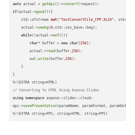
auto
 actual = 
getApi
()->
convert
if
(actual->
good
()){

std::ofstream 
out
(
"TestConvertFile_CPP.XLSX"
, std::is
    actual->
seekg
(
0
,std::ios_base::beg);

while
(!actual->
eof
()){

char
* buffer = 
new
char
[
256
];

        actual->
read
(buffer,
256
);

        out.
write
(buffer,
256
);

    }

}

// Converting to HTML Using Aspose.Slides
using
namespace
 aspose::slides::cloud;            

api->
savePresentation
(paramName, paramFormat, paramOutPat
%!(EXTRA string=PPS, string=HTML, string=PPS)