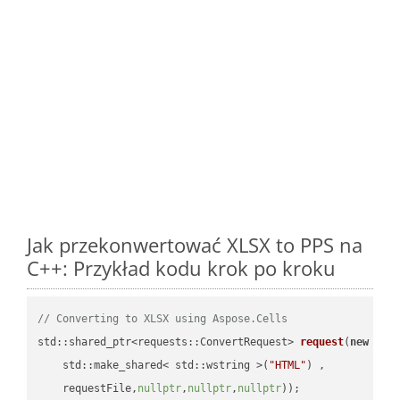
Jak przekonwertować XLSX to PPS na
C++: Przykład kodu krok po kroku
// Converting to XLSX using Aspose.Cells
std::shared_ptr<requests::ConvertRequest> 
request
(
new
 requ
    std::make_shared< std::wstring >(
"HTML"
) ,        

    requestFile,
nullptr
,
nullptr
,
nullptr
))