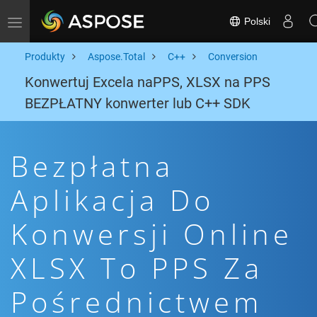
Polski
Toggle navigation
Produkty
Aspose.Total
C++
Conversion
Konwertuj Excela naPPS, XLSX na PPS
BEZPŁATNY konwerter lub C++ SDK
Bezpłatna
Aplikacja Do
Konwersji Online
XLSX To PPS Za
Pośrednictwem