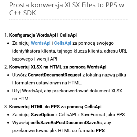
Prosta konwersja XLSX Files to PPS w
C++ SDK
Konfiguracja WordsApi i CellsApi
Zainicjuj
WordsApi
i
CellsApi
za pomocą swojego
identyfikatora klienta, tajnego klucza klienta, adresu URL
bazowego i wersji API
Konwertuj XLSX na HTML za pomocą WordsApi
Utwórz
ConvertDocumentRequest
z lokalną nazwą pliku
i formatem ustawionym na HTML.
Użyj WordsApi, aby przekonwertować dokument XLSX
na HTML.
Konwertuj HTML do PPS za pomocą CellsApi
Zainicjuj
SaveOption
z CellsAPI z SaveFormat jako PPS
Wywołaj
cellsSaveAsPostDocumentSaveAs
, aby
przekonwertować plik HTML do formatu
PPS