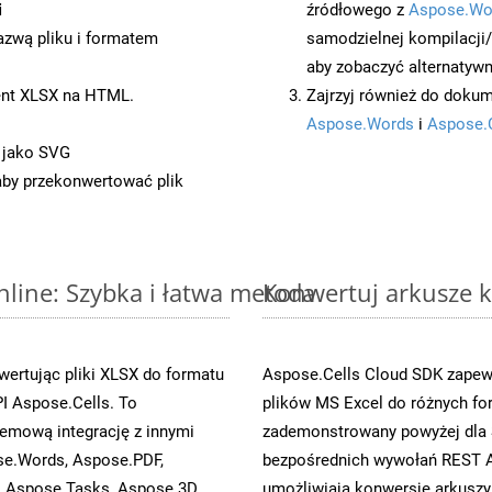
i
źródłowego z
Aspose.Wo
azwą pliku i formatem
samodzielnej kompilacji
aby zobaczyć alternatywn
ent XLSX na HTML.
Zajrzyj również do dokum
Aspose.Words
i
Aspose.
 jako SVG
 aby przekonwertować plik
nline: Szybka i łatwa metoda
Konwertuj arkusze k
ertując pliki XLSX do formatu
Aspose.Cells Cloud SDK zapewn
I Aspose.Cells. To
plików MS Excel do różnych fo
emową integrację z innymi
zademonstrowany powyżej dla S
ose.Words, Aspose.PDF,
bezpośrednich wywołań REST A
, Aspose.Tasks, Aspose.3D,
umożliwiają konwersję arkuszy