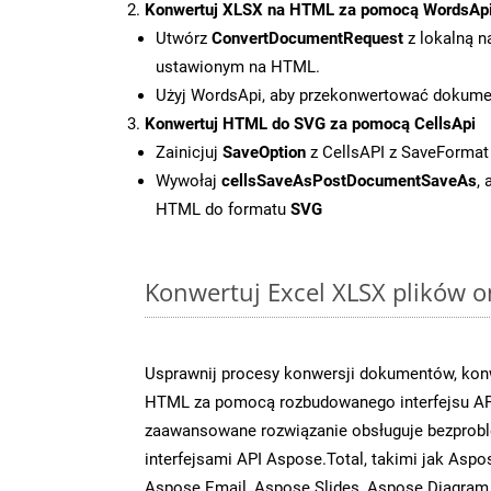
Konwertuj XLSX na HTML za pomocą WordsAp
Utwórz
ConvertDocumentRequest
z lokalną n
ustawionym na HTML.
Użyj WordsApi, aby przekonwertować dokum
Konwertuj HTML do SVG za pomocą CellsApi
Zainicjuj
SaveOption
z CellsAPI z SaveFormat
Wywołaj
cellsSaveAsPostDocumentSaveAs
,
HTML do formatu
SVG
Konwertuj Excel XLSX plików o
Usprawnij procesy konwersji dokumentów, konw
HTML za pomocą rozbudowanego interfejsu AP
zaawansowane rozwiązanie obsługuje bezprobl
interfejsami API Aspose.Total, takimi jak Asp
Aspose.Email, Aspose.Slides, Aspose.Diagram