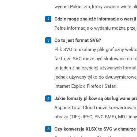
wynosi Pakiet zip, który zawiera wiele p
Gdzie mogę znaleźć informacje o wersji
Pełne informacje o wydaniu można prze
Co to jest format SVG?
Plik SVG to skalarny plik graficzny we
faktu, że SVG może być skalowane do róż
to jeden z najczęściej używanych format
jednak używany tylko do dwuwymiarowej
Internet Explox, Firefox i Safari.
Jakie formaty plików są obsługiwane pr
Aspose.Total Cloud może konwertować f
obrazu (TIFF, JPEG, PNG BMP), MD i inny
Czy konwersja XLSX to SVG w chmurze 