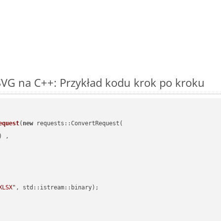
SVG na C++: Przykład kodu krok po kroku
equest
(
new
 requests::ConvertRequest(

) ,        

XLSX"
, std::istream::binary)
;
