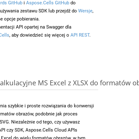
rds GitHub
i
Aspose.Cells GitHub
do
/używania zestawu SDK lub przejdź do
Wersje
,
e opcje pobierania.
entacji API opartej na Swagger dla
Cells
, aby dowiedzieć się więcej o
API REST
.
alkulacyjne MS Excel z XLSX do formatów o
ia szybkie i proste rozwiązania do konwersji
rmatów obrazów, podobnie jak proces
VG. Niezależnie od tego, czy używasz
PI czy SDK, Aspose.Cells Cloud APIs
 Excel do wielu formatów obrazów, w tym