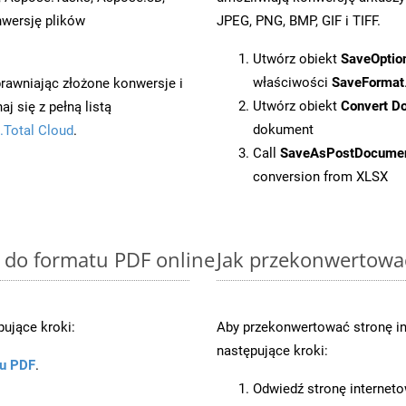
wersję plików
JPEG, PNG, BMP, GIF i TIFF.
Utwórz obiekt
SaveOptio
właściwości
SaveFormat
prawniając złożone konwersje i
Utwórz obiekt
Convert D
 się z pełną listą
dokument
.Total Cloud
.
Call
SaveAsPostDocume
conversion from XLSX
X do formatu PDF online
Jak przekonwertowa
ujące kroki:
Aby przekonwertować stronę i
następujące kroki:
ku PDF
.
Odwiedź stronę internet