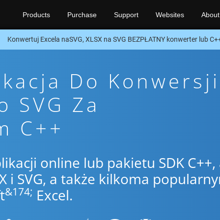
Products
Purchase
Support
Websites
About
Konwertuj Excela naSVG, XLSX na SVG BEZPŁATNY konwerter lub C+
ikacja Do Konwersji
o SVG Za
m C++
likacji online lub pakietu SDK C++,
 i SVG, a także kilkoma popularn
&174;
t
Excel.