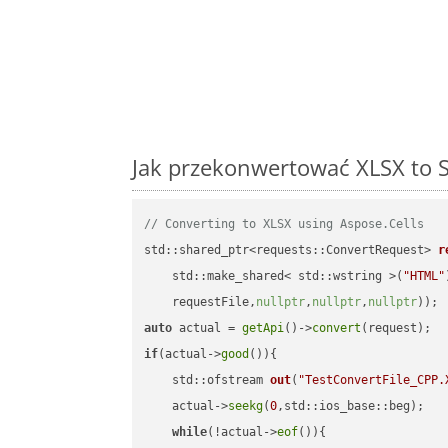
Jak przekonwertować XLSX to 
// Converting to XLSX using Aspose.Cells
std::shared_ptr<requests::ConvertRequest> 
r
    std::make_shared< std::wstring >(
"HTML"
    requestFile,
nullptr
,
nullptr
,
nullptr
))
auto
 actual = 
getApi
()->
convert
if
(actual->
good
()){

std::ofstream 
out
(
"TestConvertFile_CPP.
    actual->
seekg
(
0
,std::ios_base::beg);

while
(!actual->
eof
()){
