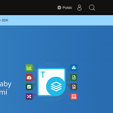
Polski
+ SDK
 aby
ymi