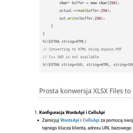
char
* buffer = 
new
char
[
256
];

        actual->
read
(buffer,
256
);

        out.
write
(buffer,
256
);

    }

}

// Converting to HTML Using Aspose.PDF
// C++ SKD is not available
%!(EXTRA string=SVG, string=HTML, string=SV
Prosta konwersja XLSX Files t
Konfiguracja WordsApi i CellsApi
Zainicjuj
WordsApi
i
CellsApi
za pomocą swojeg
tajnego klucza klienta, adresu URL bazowego i