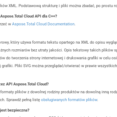
lików XML. Podstawową strukturę i pliki można zbadać, po prostu roz
 Aspose.Total Cloud API dla C++?
jrzeć w
Aspose.Total Cloud Documentation
.
ktorowy, który używa formatu tekstu opartego na XML do opisu wygl
nych rozmiarów bez utraty jakości. Opis tekstowy takich plików spra
ów do tworzenia strony internetowej i drukowania grafiki w celu o
 grafiki. Pliki SVG można przeglądać/otwierać w prawie wszystki
zez API Aspose.Total Cloud?
ormaty plików z dowolnej rodziny produktów na dowolną inną rodz
ch. Sprawdź pełną listę
obsługiwanych formatów plików
.
jest bezpieczna?