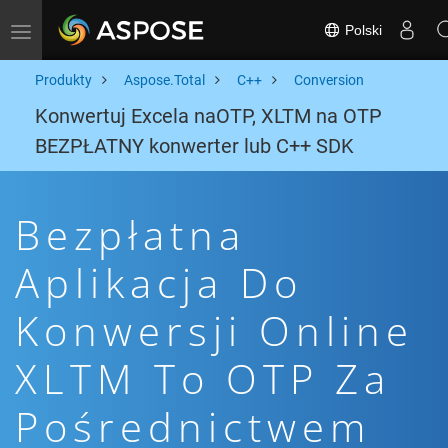
Polski
Toggle navigation
Produkty
Aspose.Total
C++
Conversion
Konwertuj Excela naOTP, XLTM na OTP
BEZPŁATNY konwerter lub C++ SDK
Bezpłatna
Aplikacja Do
Konwersji Online
XLTM To OTP Za
Pośrednictwem