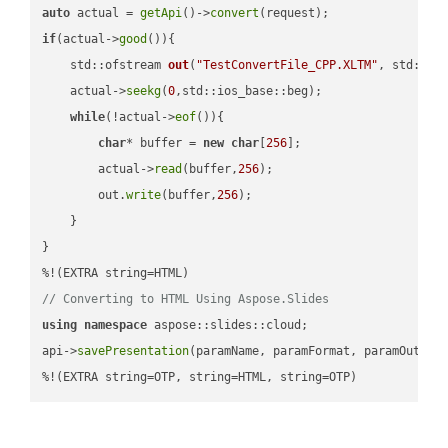
auto
 actual = 
getApi
()->
convert
if
(actual->
good
()){

std::ofstream 
out
(
"TestConvertFile_CPP.XLTM"
, std::is
    actual->
seekg
(
0
,std::ios_base::beg);

while
(!actual->
eof
()){

char
* buffer = 
new
char
[
256
];

        actual->
read
(buffer,
256
);

        out.
write
(buffer,
256
);

    }

}

// Converting to HTML Using Aspose.Slides
using
namespace
 aspose::slides::cloud;            

api->
savePresentation
(paramName, paramFormat, paramOutPat
%!(EXTRA string=OTP, string=HTML, string=OTP)