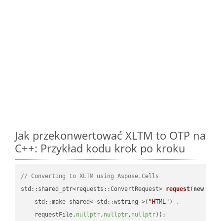
Jak przekonwertować XLTM to OTP na
C++: Przykład kodu krok po kroku
// Converting to XLTM using Aspose.Cells
std::shared_ptr<requests::ConvertRequest> 
request
(
new
 requ
    std::make_shared< std::wstring >(
"HTML"
) ,        

    requestFile,
nullptr
,
nullptr
,
nullptr
))