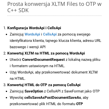
Prosta konwersja XLTM Files to OTP w
C++ SDK
Konfiguracja WordsApi i CellsApi
Zainicjuj
WordsApi
i
CellsApi
za pomocą swojego
identyfikatora klienta, tajnego klucza klienta, adresu URL
bazowego i wersji API
Konwertuj XLTM na HTML za pomocą WordsApi
Utwórz
ConvertDocumentRequest
z lokalną nazwą pliku
i formatem ustawionym na HTML.
Użyj WordsApi, aby przekonwertować dokument XLTM
na HTML.
Konwertuj HTML do OTP za pomocą CellsApi
Zainicjuj
SaveOption
z CellsAPI z SaveFormat jako OTP
Wywołaj
cellsSaveAsPostDocumentSaveAs
, aby
przekonwertować plik HTML do formatu
OTP