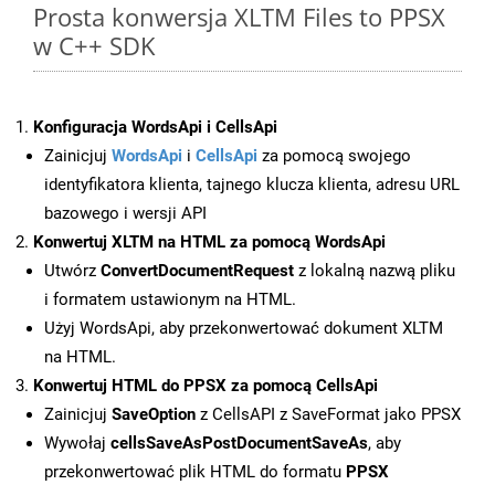
Prosta konwersja XLTM Files to PPSX
w C++ SDK
Konfiguracja WordsApi i CellsApi
Zainicjuj
WordsApi
i
CellsApi
za pomocą swojego
identyfikatora klienta, tajnego klucza klienta, adresu URL
bazowego i wersji API
Konwertuj XLTM na HTML za pomocą WordsApi
Utwórz
ConvertDocumentRequest
z lokalną nazwą pliku
i formatem ustawionym na HTML.
Użyj WordsApi, aby przekonwertować dokument XLTM
na HTML.
Konwertuj HTML do PPSX za pomocą CellsApi
Zainicjuj
SaveOption
z CellsAPI z SaveFormat jako PPSX
Wywołaj
cellsSaveAsPostDocumentSaveAs
, aby
przekonwertować plik HTML do formatu
PPSX