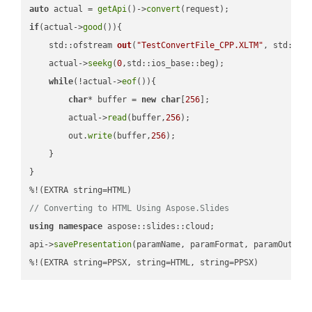
auto
 actual = 
getApi
()->
convert
if
(actual->
good
()){

std::ofstream 
out
(
"TestConvertFile_CPP.XLTM"
, std::is
    actual->
seekg
(
0
,std::ios_base::beg);

while
(!actual->
eof
()){

char
* buffer = 
new
char
[
256
];

        actual->
read
(buffer,
256
);

        out.
write
(buffer,
256
);

    }

}

// Converting to HTML Using Aspose.Slides
using
namespace
 aspose::slides::cloud;            

api->
savePresentation
(paramName, paramFormat, paramOutPat
%!(EXTRA string=PPSX, string=HTML, string=PPSX)