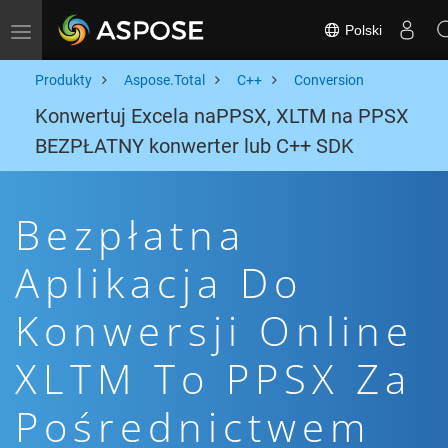
Polski
Toggle navigation
Produkty
Aspose.Total
C++
Conversion
Konwertuj Excela naPPSX, XLTM na PPSX
BEZPŁATNY konwerter lub C++ SDK
Bezpłatna
Aplikacja Do
Konwersji Online
XLTM To PPSX Za
Pośrednictwem