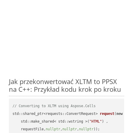
Jak przekonwertować XLTM to PPSX
na C++: Przykład kodu krok po kroku
// Converting to XLTM using Aspose.Cells
std::shared_ptr<requests::ConvertRequest> 
request
(
new
 requ
    std::make_shared< std::wstring >(
"HTML"
) ,        

    requestFile,
nullptr
,
nullptr
,
nullptr
))