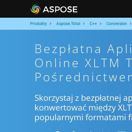
Produkty
Aspose.Total
C++
Conversion
Bezpłatna Apl
Online XLTM 
Pośrednictwe
Skorzystaj z bezpłatnej ap
konwertować między XLTM
popularnymi formatami f