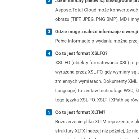
Jakie formaty plików są obsługiwane pr
Aspose.Total Cloud może konwertować f
obrazu (TIFF, JPEG, PNG BMP), MD i inny
Gdzie mogę znaleźć informacje o wersji
Pełne informacje o wydaniu można prze
Co to jest format XSLFO?
XSL-FO (obiekty formatowania XSL) to p
wyrażana przez XSL-FO, gdy wymiary są 
zmiennych wymiarach. Dokumenty XML sf
Language) to zestaw technologii W3C, 
tego języka XSL-FO. XSLT i XPath są rów
Co to jest format XLTM?
Rozszerzenie pliku XLTM reprezentuje p
struktury XLTX inaczej niż później, że 