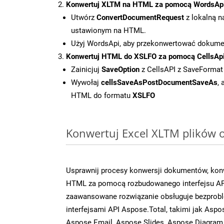
Konwertuj XLTM na HTML za pomocą WordsAp
Utwórz
ConvertDocumentRequest
z lokalną n
ustawionym na HTML.
Użyj WordsApi, aby przekonwertować dokum
Konwertuj HTML do XSLFO za pomocą CellsAp
Zainicjuj
SaveOption
z CellsAPI z SaveFormat
Wywołaj
cellsSaveAsPostDocumentSaveAs
,
HTML do formatu
XSLFO
Konwertuj Excel XLTM plików o
Usprawnij procesy konwersji dokumentów, konw
HTML za pomocą rozbudowanego interfejsu AP
zaawansowane rozwiązanie obsługuje bezprobl
interfejsami API Aspose.Total, takimi jak Asp
Aspose.Email, Aspose.Slides, Aspose.Diagram