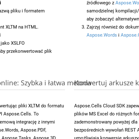
i
źródłowego z
Aspose.Wo
azwą pliku i formatem
samodzielnej kompilacji
aby zobaczyć alternatywn
ent XLTM na HTML.
Zajrzyj również do dokum
i
Aspose.Words
i
Aspose.
 jako XSLFO
 aby przekonwertować plik
nline: Szybka i łatwa metoda
Konwertuj arkusze k
ertując pliki XLTM do formatu
Aspose.Cells Cloud SDK zapewn
I Aspose.Cells. To
plików MS Excel do różnych fo
emową integrację z innymi
zademonstrowany powyżej dla X
ose.Words, Aspose.PDF,
bezpośrednich wywołań REST A
, Aspose.Tasks, Aspose.3D,
umożliwiają konwersję arkuszy