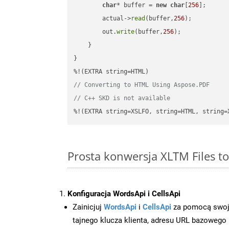
char
* buffer = 
new
char
[
256
];

        actual->
read
(buffer,
256
);

        out.
write
(buffer,
256
);

    }

}

// Converting to HTML Using Aspose.PDF
// C++ SKD is not available
%!(EXTRA string=XSLFO, string=HTML, string=
Prosta konwersja XLTM Files 
Konfiguracja WordsApi i CellsApi
Zainicjuj
WordsApi
i
CellsApi
za pomocą swojeg
tajnego klucza klienta, adresu URL bazowego i