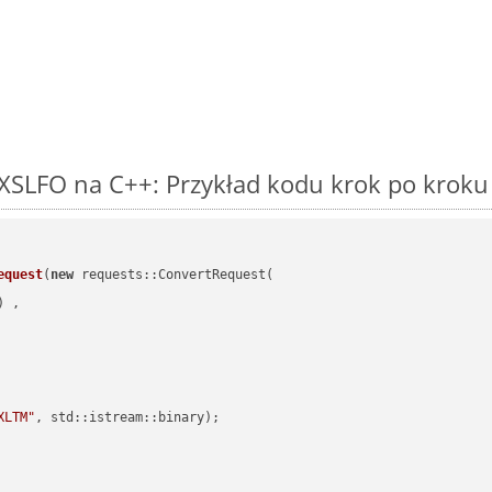
XSLFO na C++: Przykład kodu krok po kroku
equest
(
new
 requests::ConvertRequest(

) ,        

XLTM"
, std::istream::binary)
;
