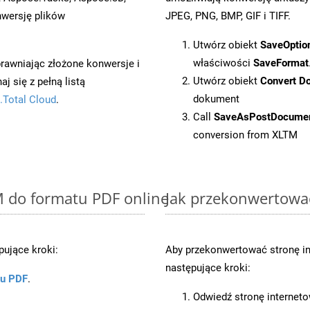
wersję plików
JPEG, PNG, BMP, GIF i TIFF.
Utwórz obiekt
SaveOptio
właściwości
SaveFormat
prawniając złożone konwersje i
Utwórz obiekt
Convert D
 się z pełną listą
dokument
.Total Cloud
.
Call
SaveAsPostDocume
conversion from XLTM
M do formatu PDF online
Jak przekonwertowa
ujące kroki:
Aby przekonwertować stronę i
następujące kroki:
ku PDF
.
.
Odwiedź stronę internet