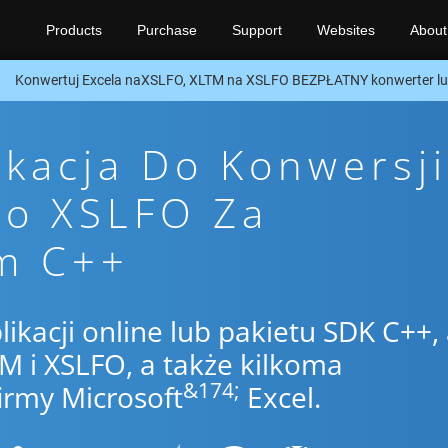
Products
Purchase
Support
Websites
About
Konwertuj Excela naXSLFO, XLTM na XSLFO BEZPŁATNY konwerter l
ikacja Do Konwersji
To XSLFO Za
m C++
likacji online lub pakietu SDK C++,
 i XSLFO, a także kilkoma
&174;
irmy Microsoft
Excel.