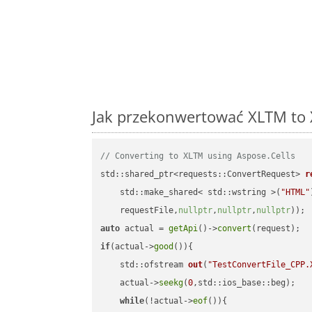
Jak przekonwertować XLTM to 
// Converting to XLTM using Aspose.Cells
std::shared_ptr<requests::ConvertRequest> 
r
    std::make_shared< std::wstring >(
"HTML"
    requestFile,
nullptr
,
nullptr
,
nullptr
))
auto
 actual = 
getApi
()->
convert
if
(actual->
good
()){

std::ofstream 
out
(
"TestConvertFile_CPP.
    actual->
seekg
(
0
,std::ios_base::beg);

while
(!actual->
eof
()){
