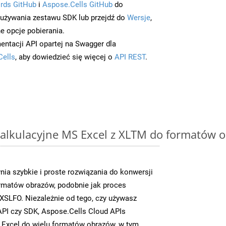
rds GitHub
i
Aspose.Cells GitHub
do
/używania zestawu SDK lub przejdź do
Wersje
,
e opcje pobierania.
entacji API opartej na Swagger dla
Cells
, aby dowiedzieć się więcej o
API REST
.
alkulacyjne MS Excel z XLTM do formatów 
ia szybkie i proste rozwiązania do konwersji
rmatów obrazów, podobnie jak proces
SLFO. Niezależnie od tego, czy używasz
PI czy SDK, Aspose.Cells Cloud APIs
 Excel do wielu formatów obrazów, w tym