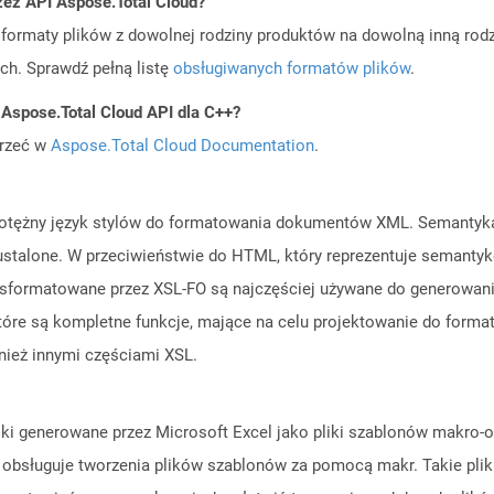
zez API Aspose.Total Cloud?
ormaty plików z dowolnej rodziny produktów na dowolną inną rodz
ch. Sprawdź pełną listę
obsługiwanych formatów plików
.
 Aspose.Total Cloud API dla C++?
jrzeć w
Aspose.Total Cloud Documentation
.
otężny język stylów do formatowania dokumentów XML. Semantyka o
ustalone. W przeciwieństwie do HTML, który reprezentuje semantyk
ormatowane przez XSL-FO są najczęściej używane do generowania 
które są kompletne funkcje, mające na celu projektowanie do for
nież innymi częściami XSL.
liki generowane przez Microsoft Excel jako pliki szablonów makro-
nie obsługuje tworzenia plików szablonów za pomocą makr. Takie pl