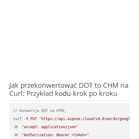
Jak przekonwertować DOT to CHM na
Curl: Przykład kodu krok po kroku
// Konwersja DOT na HTML
curl 
-
X
PUT
"https://api.aspose.cloud/v4.0/words/google.D
-
H
"accept: application/json"
-
H
"Authorization: Bearer <token>"