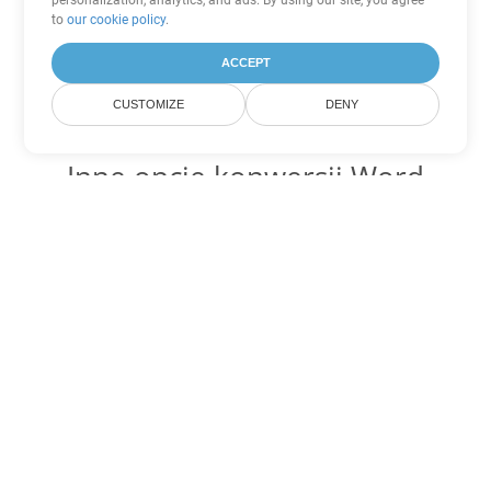
personalization, analytics, and ads. By using our site, you agree
to
our cookie policy
.
ACCEPT
CUSTOMIZE
DENY
Inne opcje konwersji Word
Konwertuj DOT na DOC
DOC:
Microsoft Word Binary Format
Konwertuj DOT na DOCX
DOCX:
Office 2007+ Word Document
Konwertuj DOT na DOCM
DOCM:
Microsoft Word 2007 Marco File