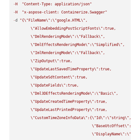
-
H
"Content-Type: application/json"
-
H
"x-aspose-client: Containerize.Swagger"
-
d 
"{
\"
FileName
\"
:
\"
google.HTML
\"
,

\"
AllowEmbeddingPostScriptFonts
\"
:true,

\"
DmlRenderingMode
\"
:
\"
Fallback
\"
,

\"
DmlEffectsRenderingMode
\"
:
\"
Simplified
\"
,

\"
ImlRenderingMode
\"
:
\"
Fallback
\"
,

\"
ZipOutput
\"
:true,

\"
UpdateLastSavedTimeProperty
\"
:true,

\"
UpdateSdtContent
\"
:true,

\"
UpdateFields
\"
:true,

\"
Dml3DEffectsRenderingMode
\"
:
\"
Basic
\"
,

\"
UpdateCreatedTimeProperty
\"
:true,

\"
UpdateLastPrintedProperty
\"
:true,

\"
CustomTimeZoneInfoData
\"
:{
\"
Id
\"
:
\"
string
\"
,

\"
BaseUtcOffset
\"
:
\"
s
\"
DisplayName
\"
:
\"
str