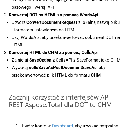
bazowego i wersji API
Konwertuj DOT na HTML za pomocą WordsApi
Utwórz
ConvertDocumentRequest
z lokalną nazwą pliku
i formatem ustawionym na HTML.
Użyj WordsApi, aby przekonwertować dokument DOT na
HTML.
Konwertuj HTML do CHM za pomocą CellsApi
Zainicjuj
SaveOption
z CellsAPI z SaveFormat jako CHM
Wywołaj
cellsSaveAsPostDocumentSaveAs
, aby
przekonwertować plik HTML do formatu
CHM
Zacznij korzystać z interfejsów API
REST Aspose.Total dla DOT to CHM
Utwórz konto w
Dashboard
, aby uzyskać bezpłatne