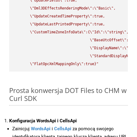
\"
UpdateFields
\"
:true,

\"
Dml3DEffectsRenderingMode
\"
:
\"
Basic
\"
,

\"
UpdateCreatedTimeProperty
\"
:true,

\"
UpdateLastPrintedProperty
\"
:true,

\"
CustomTimeZoneInfoData
\"
:{
\"
Id
\"
:
\"
string
\"
,

\"
BaseUtcOffset
\"
:
\"
s
\"
DisplayName
\"
:
\"
str
\"
StandardDisplayName
\"
FlatOpcXmlMappingOnly
\"
:true}"
Prosta konwersja DOT Files to CHM w
Curl SDK
Konfiguracja WordsApi i CellsApi
Zainicjuj
WordsApi
i
CellsApi
za pomocą swojego
identyfikatora klienta, tajnego klucza klienta, adresu URL