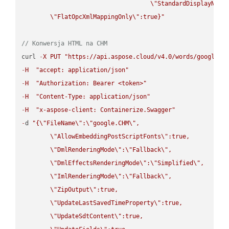
\"
StandardDisplayName
\"
FlatOpcXmlMappingOnly
\"
:true}"
// Konwersja HTML na CHM
curl 
-
X
PUT
"https://api.aspose.cloud/v4.0/words/google.H
-
H
"accept: application/json"
-
H
"Authorization: Bearer <token>"
-
H
"Content-Type: application/json"
-
H
"x-aspose-client: Containerize.Swagger"
-
d 
"{
\"
FileName
\"
:
\"
google.CHM
\"
,

\"
AllowEmbeddingPostScriptFonts
\"
:true,

\"
DmlRenderingMode
\"
:
\"
Fallback
\"
,

\"
DmlEffectsRenderingMode
\"
:
\"
Simplified
\"
,

\"
ImlRenderingMode
\"
:
\"
Fallback
\"
,

\"
ZipOutput
\"
:true,

\"
UpdateLastSavedTimeProperty
\"
:true,

\"
UpdateSdtContent
\"
:true,
