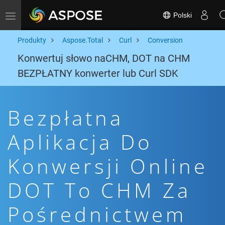
Polski
Toggle navigation
Produkty
Aspose.Total
Curl
Conversion
Konwertuj słowo naCHM, DOT na CHM
BEZPŁATNY konwerter lub Curl SDK
Bezpłatna
Aplikacja Do
Konwersji Online
DOT To CHM Za
Pośrednictwem