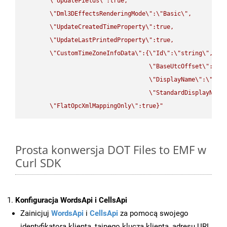
\"
UpdateFields
\"
:true,

\"
Dml3DEffectsRenderingMode
\"
:
\"
Basic
\"
,

\"
UpdateCreatedTimeProperty
\"
:true,

\"
UpdateLastPrintedProperty
\"
:true,

\"
CustomTimeZoneInfoData
\"
:{
\"
Id
\"
:
\"
string
\"
,

\"
BaseUtcOffset
\"
:
\"
s
\"
DisplayName
\"
:
\"
str
\"
StandardDisplayName
\"
FlatOpcXmlMappingOnly
\"
:true}"
Prosta konwersja DOT Files to EMF w
Curl SDK
Konfiguracja WordsApi i CellsApi
Zainicjuj
WordsApi
i
CellsApi
za pomocą swojego
identyfikatora klienta, tajnego klucza klienta, adresu URL