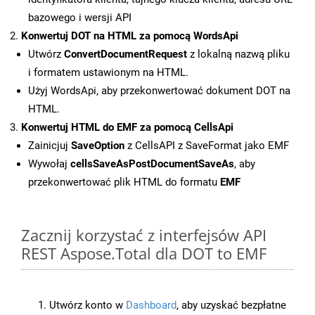
bazowego i wersji API
Konwertuj DOT na HTML za pomocą WordsApi
Utwórz
ConvertDocumentRequest
z lokalną nazwą pliku
i formatem ustawionym na HTML.
Użyj WordsApi, aby przekonwertować dokument DOT na
HTML.
Konwertuj HTML do EMF za pomocą CellsApi
Zainicjuj
SaveOption
z CellsAPI z SaveFormat jako EMF
Wywołaj
cellsSaveAsPostDocumentSaveAs
, aby
przekonwertować plik HTML do formatu
EMF
Zacznij korzystać z interfejsów API
REST Aspose.Total dla DOT to EMF
Utwórz konto w
Dashboard
, aby uzyskać bezpłatne