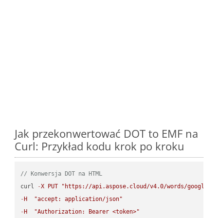
Jak przekonwertować DOT to EMF na
Curl: Przykład kodu krok po kroku
// Konwersja DOT na HTML
curl 
-
X
PUT
"https://api.aspose.cloud/v4.0/words/google.D
-
H
"accept: application/json"
-
H
"Authorization: Bearer <token>"