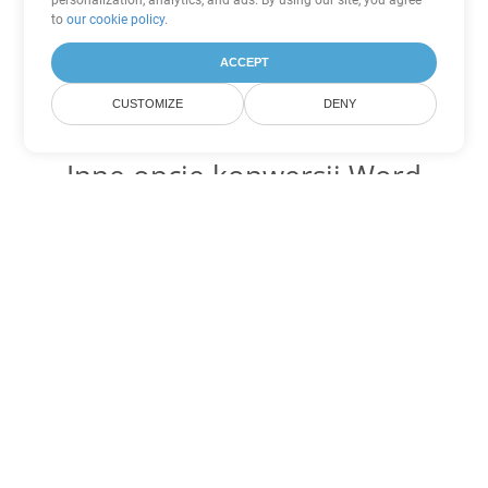
personalization, analytics, and ads. By using our site, you agree
to
our cookie policy
.
ACCEPT
CUSTOMIZE
DENY
Inne opcje konwersji Word
Konwertuj DOT na DOC
DOC:
Microsoft Word Binary Format
Konwertuj DOT na DOCX
DOCX:
Office 2007+ Word Document
Konwertuj DOT na DOCM
DOCM:
Microsoft Word 2007 Marco File