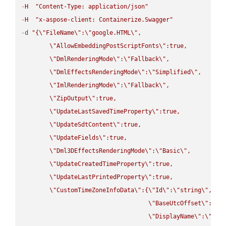
-
H
"Content-Type: application/json"
-
H
"x-aspose-client: Containerize.Swagger"
-
d 
"{
\"
FileName
\"
:
\"
google.HTML
\"
,

\"
AllowEmbeddingPostScriptFonts
\"
:true,

\"
DmlRenderingMode
\"
:
\"
Fallback
\"
,

\"
DmlEffectsRenderingMode
\"
:
\"
Simplified
\"
,

\"
ImlRenderingMode
\"
:
\"
Fallback
\"
,

\"
ZipOutput
\"
:true,

\"
UpdateLastSavedTimeProperty
\"
:true,

\"
UpdateSdtContent
\"
:true,

\"
UpdateFields
\"
:true,

\"
Dml3DEffectsRenderingMode
\"
:
\"
Basic
\"
,

\"
UpdateCreatedTimeProperty
\"
:true,

\"
UpdateLastPrintedProperty
\"
:true,

\"
CustomTimeZoneInfoData
\"
:{
\"
Id
\"
:
\"
string
\"
,

\"
BaseUtcOffset
\"
:
\"
s
\"
DisplayName
\"
:
\"
str