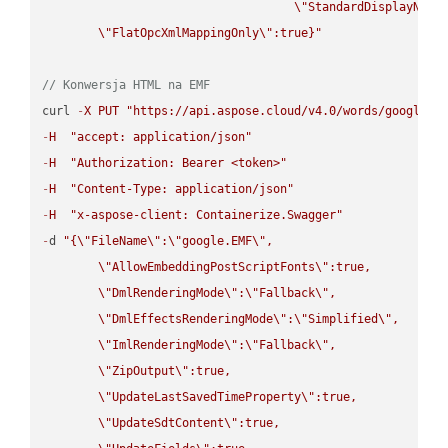
\"
StandardDisplayName
\"
FlatOpcXmlMappingOnly
\"
:true}"
// Konwersja HTML na EMF
curl 
-
X
PUT
"https://api.aspose.cloud/v4.0/words/google.H
-
H
"accept: application/json"
-
H
"Authorization: Bearer <token>"
-
H
"Content-Type: application/json"
-
H
"x-aspose-client: Containerize.Swagger"
-
d 
"{
\"
FileName
\"
:
\"
google.EMF
\"
,

\"
AllowEmbeddingPostScriptFonts
\"
:true,

\"
DmlRenderingMode
\"
:
\"
Fallback
\"
,

\"
DmlEffectsRenderingMode
\"
:
\"
Simplified
\"
,

\"
ImlRenderingMode
\"
:
\"
Fallback
\"
,

\"
ZipOutput
\"
:true,

\"
UpdateLastSavedTimeProperty
\"
:true,

\"
UpdateSdtContent
\"
:true,
