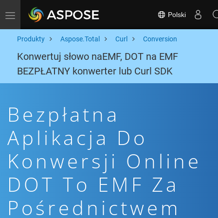
Polski
Toggle navigation
Produkty
Aspose.Total
Curl
Conversion
Konwertuj słowo naEMF, DOT na EMF
BEZPŁATNY konwerter lub Curl SDK
Bezpłatna
Aplikacja Do
Konwersji Online
DOT To EMF Za
Pośrednictwem