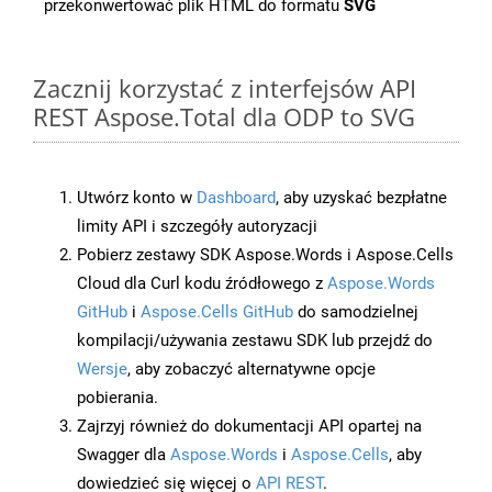
przekonwertować plik HTML do formatu
SVG
Zacznij korzystać z interfejsów API
REST Aspose.Total dla ODP to SVG
Utwórz konto w
Dashboard
, aby uzyskać bezpłatne
limity API i szczegóły autoryzacji
Pobierz zestawy SDK Aspose.Words i Aspose.Cells
Cloud dla Curl kodu źródłowego z
Aspose.Words
GitHub
i
Aspose.Cells GitHub
do samodzielnej
kompilacji/używania zestawu SDK lub przejdź do
Wersje
, aby zobaczyć alternatywne opcje
pobierania.
Zajrzyj również do dokumentacji API opartej na
Swagger dla
Aspose.Words
i
Aspose.Cells
, aby
dowiedzieć się więcej o
API REST
.