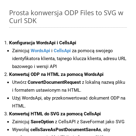
Prosta konwersja ODP Files to SVG w
Curl SDK
Konfiguracja WordsApi i CellsApi
Zainicjuj
WordsApi
i
CellsApi
za pomocą swojego
identyfikatora klienta, tajnego klucza klienta, adresu URL
bazowego i wersji API
Konwertuj ODP na HTML za pomocą WordsApi
Utwórz
ConvertDocumentRequest
z lokalną nazwą pliku
i formatem ustawionym na HTML.
Użyj WordsApi, aby przekonwertować dokument ODP na
HTML.
Konwertuj HTML do SVG za pomocą CellsApi
Zainicjuj
SaveOption
z CellsAPI z SaveFormat jako SVG
Wywołaj
cellsSaveAsPostDocumentSaveAs
, aby