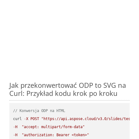
Jak przekonwertować ODP to SVG na
Curl: Przykład kodu krok po kroku
// Konwersja ODP na HTML
curl 
-
X
POST
"https://api.aspose.cloud/v3.0/slides/test-u
-
H
"accept: multipart/form-data"
-
H
"authorization: Bearer <token>"