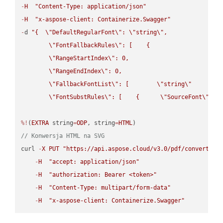
-
H
"Content-Type: application/json"
-
H
"x-aspose-client: Containerize.Swagger"
-
d 
"{  
\"
DefaultRegularFont
\"
: 
\"
string
\"
,

\"
FontFallbackRules
\"
: [    {

\"
RangeStartIndex
\"
: 0,

\"
RangeEndIndex
\"
: 0,

\"
FallbackFontList
\"
: [        
\"
string
\"
      ]  
\"
FontSubstRules
\"
: [    {      
\"
SourceFont
\"
: 
\
%!
(
EXTRA
 string
=
ODP
, string
=
HTML
// Konwersja HTML na SVG
curl 
-
X
PUT
"https://api.aspose.cloud/v3.0/pdf/convert/HT
-
H
"accept: application/json"
-
H
"authorization: Bearer <token>"
-
H
"Content-Type: multipart/form-data"
-
H
"x-aspose-client: Containerize.Swagger"