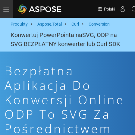
Polski
Toggle navigation
Produkty
Aspose.Total
Curl
Conversion
Konwertuj PowerPointa naSVG, ODP na
SVG BEZPŁATNY konwerter lub Curl SDK
Bezpłatna
Aplikacja Do
Konwersji Online
ODP To SVG Za
Pośrednictwem