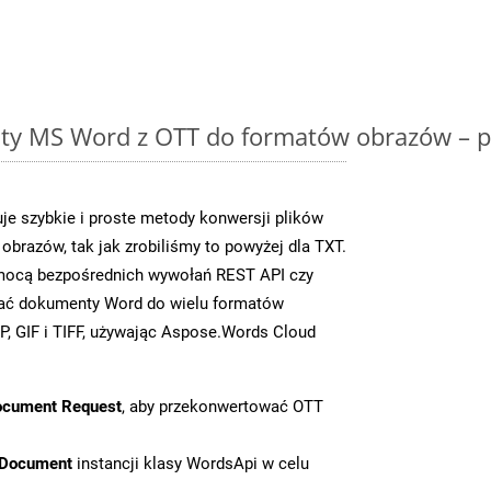
y MS Word z OTT do formatów obrazów – p
e szybkie i proste metody konwersji plików
brazów, tak jak zrobiliśmy to powyżej dla TXT.
omocą bezpośrednich wywołań REST API czy
ać dokumenty Word do wielu formatów
, GIF i TIFF, używając Aspose.Words Cloud
ocument Request
, aby przekonwertować OTT
tDocument
instancji klasy WordsApi w celu