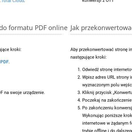
konwersji z OTT
.Total Cloud
.
 do formatu PDF online
Jak przekonwertowa
jące kroki:
Aby przekonwertować stronę in
następujące kroki:
u PDF
.
Odwiedź stronę internet
Wpisz adres URL strony i
wyznaczonym polu wejś
DF na swoje urządzenie.
Kliknij przycisk „Konwert
Poczekaj na zakończenie
Po zakończeniu konwersji
Wykonując poniższe krok
internetowe w żądanym f
trybie offline i do dalsze