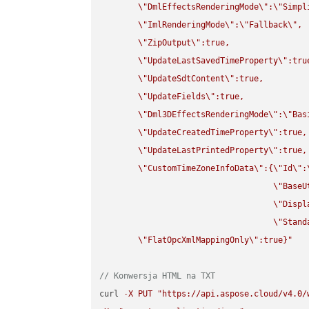
\"
DmlEffectsRenderingMode
\"
:
\"
Simpl
\"
ImlRenderingMode
\"
:
\"
Fallback
\"
,

\"
ZipOutput
\"
:true,

\"
UpdateLastSavedTimeProperty
\"
:true
\"
UpdateSdtContent
\"
:true,

\"
UpdateFields
\"
:true,

\"
Dml3DEffectsRenderingMode
\"
:
\"
Bas
\"
UpdateCreatedTimeProperty
\"
:true,

\"
UpdateLastPrintedProperty
\"
:true,

\"
CustomTimeZoneInfoData
\"
:{
\"
Id
\"
:
\"
BaseU
\"
Displ
\"
Stand
\"
FlatOpcXmlMappingOnly
\"
:true}"
// Konwersja HTML na TXT
curl 
-
X
PUT
"https://api.aspose.cloud/v4.0/