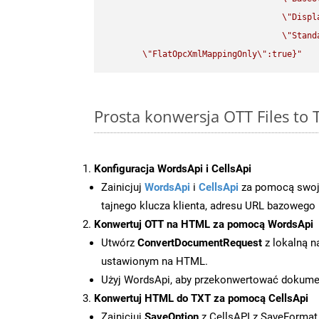
\"
Displ
\"
Stand
\"
FlatOpcXmlMappingOnly
\"
:true}"
Prosta konwersja OTT Files to 
Konfiguracja WordsApi i CellsApi
Zainicjuj
WordsApi
i
CellsApi
za pomocą swojeg
tajnego klucza klienta, adresu URL bazowego i
Konwertuj OTT na HTML za pomocą WordsApi
Utwórz
ConvertDocumentRequest
z lokalną n
ustawionym na HTML.
Użyj WordsApi, aby przekonwertować dokum
Konwertuj HTML do TXT za pomocą CellsApi
Zainicjuj
SaveOption
z CellsAPI z SaveFormat