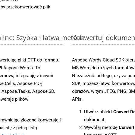
 aby przekonwertować plik
ine: Szybka i łatwa metoda
Konwertuj dokument
ertując pliki OTT do formatu
Aspose.Words Cloud SDK oferuj
I Aspose.Words. To
MS Word do różnych formatów o
emową integrację z innymi
Niezależnie od tego, czy za p
se.Cells, Aspose.PDF,
SDK, możesz łatwo konwertow
, Aspose.Tasks, Aspose.3D,
obrazów, w tym JPEG, PNG, BMP
wersję plików
APIs.
Utwórz obiekt
Convert D
dokument
prawniając złożone konwersje i
Wywołaj metodę
Conver
 się z pełną listą