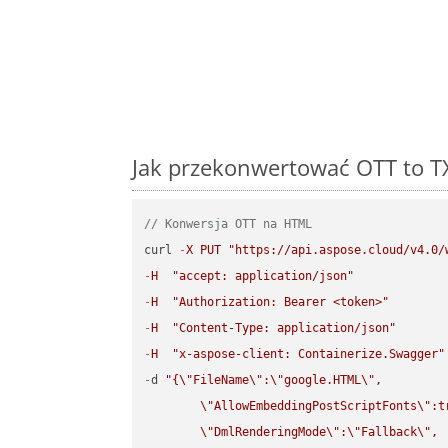
Jak przekonwertować OTT to TX
// Konwersja OTT na HTML
curl 
-
X
PUT
"https://api.aspose.cloud/v4.0/
-
H
"accept: application/json"
-
H
"Authorization: Bearer <token>"
-
H
"Content-Type: application/json"
-
H
"x-aspose-client: Containerize.Swagger"
-
d 
"{
\"
FileName
\"
:
\"
google.HTML
\"
,

\"
AllowEmbeddingPostScriptFonts
\"
:t
\"
DmlRenderingMode
\"
:
\"
Fallback
\"
,
