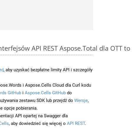
interfejsów API REST Aspose.Total dla OTT to
rd
, aby uzyskać bezpłatne limity API i szczegóły
ose.Words i Aspose.Cells Cloud dla Curl kodu
rds GitHub
i
Aspose.Cells GitHub
do
/używania zestawu SDK lub przejdź do
Wersje
,
e opcje pobierania.
entacji API opartej na Swagger dla
Cells
, aby dowiedzieć się więcej o
API REST
.