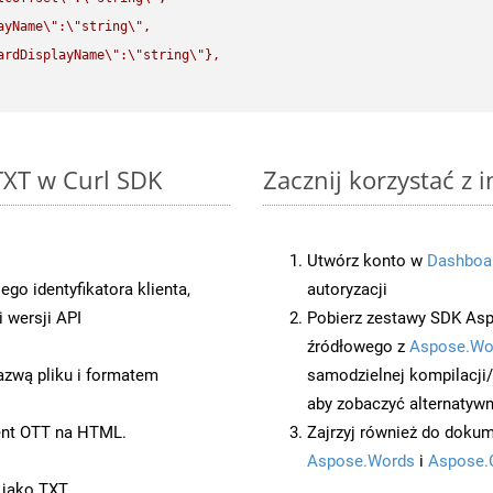
ayName
\"
:
\"
string
\"
,

ardDisplayName
\"
:
\"
string
\"
},

TXT w Curl SDK
Zacznij korzystać z 
Utwórz konto w
Dashboa
o identyfikatora klienta,
autoryzacji
 wersji API
Pobierz zestawy SDK Asp
źródłowego z
Aspose.Wo
azwą pliku i formatem
samodzielnej kompilacji
aby zobaczyć alternatywn
ent OTT na HTML.
Zajrzyj również do dokum
Aspose.Words
i
Aspose.
 jako TXT