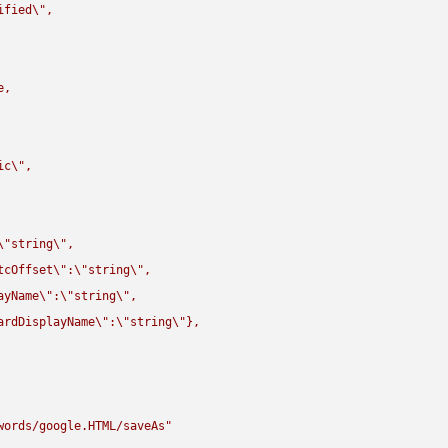
ified
\"
,

,

ic
\"
,

\"
string
\"
,

tcOffset
\"
:
\"
string
\"
,

ayName
\"
:
\"
string
\"
,

ardDisplayName
\"
:
\"
string
\"
},

words/google.HTML/saveAs"