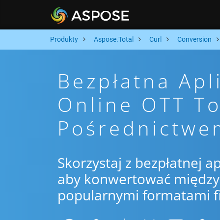
Produkty
Aspose.Total
Curl
Conversion
Bezpłatna Apl
Online OTT To
Pośrednictwe
Skorzystaj z bezpłatnej ap
aby konwertować między O
popularnymi formatami f