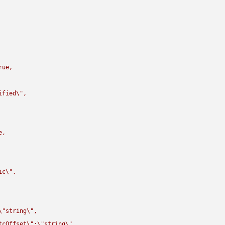
rue,

ified
\"
,

,

ic
\"
,

\"
string
\"
,

tcOffset
\"
:
\"
string
\"
,
