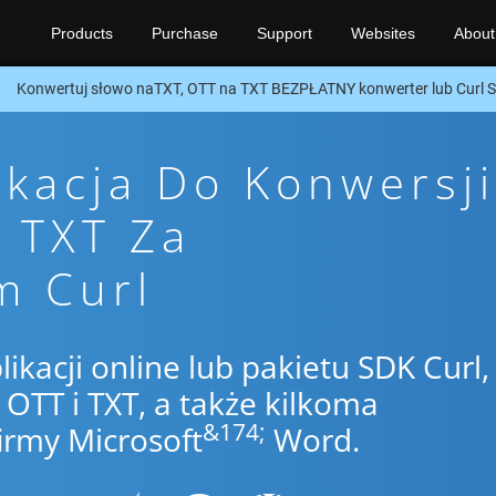
Products
Purchase
Support
Websites
About
Konwertuj słowo naTXT, OTT na TXT BEZPŁATNY konwerter lub Curl 
ikacja Do Konwersji
 TXT Za
m Curl
likacji online lub pakietu SDK Curl,
TT i TXT, a także kilkoma
&174;
irmy Microsoft
Word.