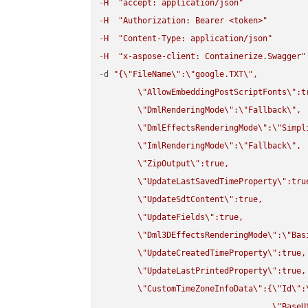
-
H
"accept: application/json"
-
H
"Authorization: Bearer <token>"
-
H
"Content-Type: application/json"
-
H
"x-aspose-client: Containerize.Swagger"
-
d 
"{
\"
FileName
\"
:
\"
google.TXT
\"
,

\"
AllowEmbeddingPostScriptFonts
\"
:t
\"
DmlRenderingMode
\"
:
\"
Fallback
\"
,

\"
DmlEffectsRenderingMode
\"
:
\"
Simpl
\"
ImlRenderingMode
\"
:
\"
Fallback
\"
,

\"
ZipOutput
\"
:true,

\"
UpdateLastSavedTimeProperty
\"
:true
\"
UpdateSdtContent
\"
:true,

\"
UpdateFields
\"
:true,

\"
Dml3DEffectsRenderingMode
\"
:
\"
Bas
\"
UpdateCreatedTimeProperty
\"
:true,

\"
UpdateLastPrintedProperty
\"
:true,

\"
CustomTimeZoneInfoData
\"
:{
\"
Id
\"
:
\"
BaseU