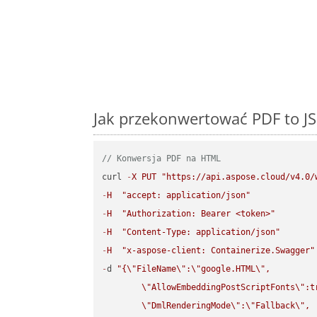
Jak przekonwertować PDF to JS
// Konwersja PDF na HTML
curl 
-
X
PUT
"https://api.aspose.cloud/v4.0/
-
H
"accept: application/json"
-
H
"Authorization: Bearer <token>"
-
H
"Content-Type: application/json"
-
H
"x-aspose-client: Containerize.Swagger"
-
d 
"{
\"
FileName
\"
:
\"
google.HTML
\"
,

\"
AllowEmbeddingPostScriptFonts
\"
:t
\"
DmlRenderingMode
\"
:
\"
Fallback
\"
,
