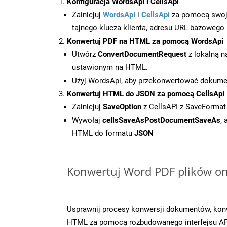
Konfiguracja WordsApi i CellsApi
Zainicjuj
WordsApi
i
CellsApi
za pomocą swojeg
tajnego klucza klienta, adresu URL bazowego i
Konwertuj PDF na HTML za pomocą WordsApi
Utwórz
ConvertDocumentRequest
z lokalną n
ustawionym na HTML.
Użyj WordsApi, aby przekonwertować dokum
Konwertuj HTML do JSON za pomocą CellsApi
Zainicjuj
SaveOption
z CellsAPI z SaveFormat
Wywołaj
cellsSaveAsPostDocumentSaveAs
,
HTML do formatu
JSON
Konwertuj Word PDF plików onl
Usprawnij procesy konwersji dokumentów, konw
HTML za pomocą rozbudowanego interfejsu AP