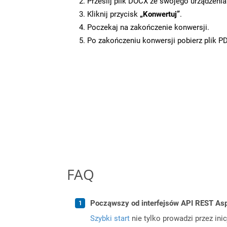
Prześlij plik DOCX ze swojego urządzenia
Kliknij przycisk
„Konwertuj”
.
Poczekaj na zakończenie konwersji.
Po zakończeniu konwersji pobierz plik P
FAQ
Począwszy od interfejsów API REST Asp
Szybki start
nie tylko prowadzi przez ini