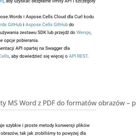
rd
, aby uzyskać bezpłatne limity API i szczegóły
ose.Words i Aspose.Cells Cloud dla Curl kodu
rds GitHub
i
Aspose.Cells GitHub
do
/używania zestawu SDK lub przejdź do
Wersje
,
e opcje pobierania.
entacji API opartej na Swagger dla
Cells
, aby dowiedzieć się więcej o
API REST
.
y MS Word z PDF do formatów obrazów – p
e szybkie i proste metody konwersji plików
brazów, tak jak zrobiliśmy to powyżej dla