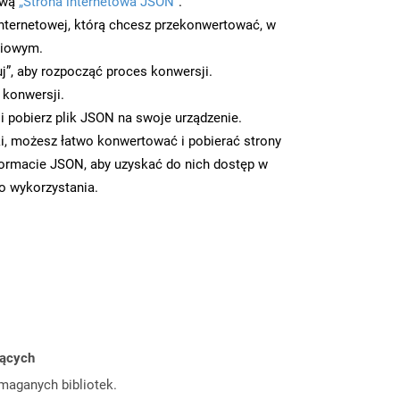
ową
„Strona internetowa JSON”
.
nternetowej, którą chcesz przekonwertować, w
ciowym.
uj”, aby rozpocząć proces konwersji.
 konwersji.
 pobierz plik JSON na swoje urządzenie.
i, możesz łatwo konwertować i pobierać strony
ormacie JSON, aby uzyskać do nich dostęp w
go wykorzystania.
jących
ymaganych bibliotek.