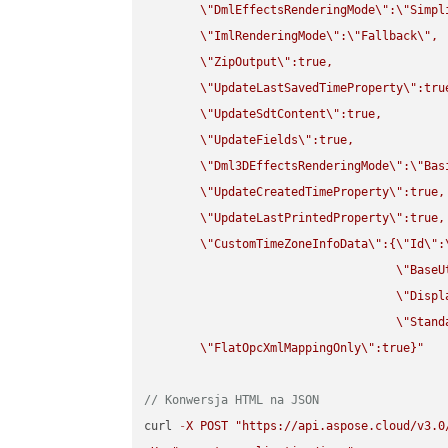
\"
DmlEffectsRenderingMode
\"
:
\"
Simpl
\"
ImlRenderingMode
\"
:
\"
Fallback
\"
,

\"
ZipOutput
\"
:true,

\"
UpdateLastSavedTimeProperty
\"
:true
\"
UpdateSdtContent
\"
:true,

\"
UpdateFields
\"
:true,

\"
Dml3DEffectsRenderingMode
\"
:
\"
Bas
\"
UpdateCreatedTimeProperty
\"
:true,

\"
UpdateLastPrintedProperty
\"
:true,

\"
CustomTimeZoneInfoData
\"
:{
\"
Id
\"
:
\"
BaseU
\"
Displ
\"
Stand
\"
FlatOpcXmlMappingOnly
\"
:true}"
// Konwersja HTML na JSON
curl 
-
X
POST
"https://api.aspose.cloud/v3.0