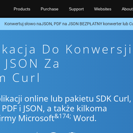
Products
Purchase
Support
Websites
About
Konwertuj słowo naJSON, PDF na JSON BEZPŁATNY konwerter lub Cu
ikacja Do Konwersji
o JSON Za
m Curl
likacji online lub pakietu SDK Curl,
PDF i JSON, a także kilkoma
&174;
irmy Microsoft
Word.