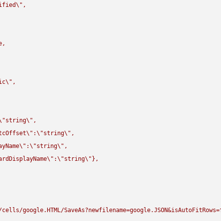
ified
\"
,

,

ic
\"
,

\"
string
\"
,

tcOffset
\"
:
\"
string
\"
,

ayName
\"
:
\"
string
\"
,

ardDisplayName
\"
:
\"
string
\"
},

/cells/google.HTML/SaveAs?newfilename=google.JSON&isAutoFitRows=