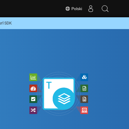
Polski
rl SDK