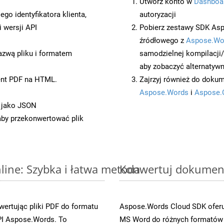
Utwórz konto w
Dashboa
o identyfikatora klienta,
autoryzacji
 wersji API
Pobierz zestawy SDK Asp
źródłowego z
Aspose.Wo
azwą pliku i formatem
samodzielnej kompilacji
aby zobaczyć alternatywn
ent PDF na HTML.
Zajrzyj również do dokum
Aspose.Words
i
Aspose.
 jako JSON
 aby przekonwertować plik
ine: Szybka i łatwa metoda
Konwertuj dokument
ertując pliki PDF do formatu
Aspose.Words Cloud SDK oferuj
I Aspose.Words. To
MS Word do różnych formatów o