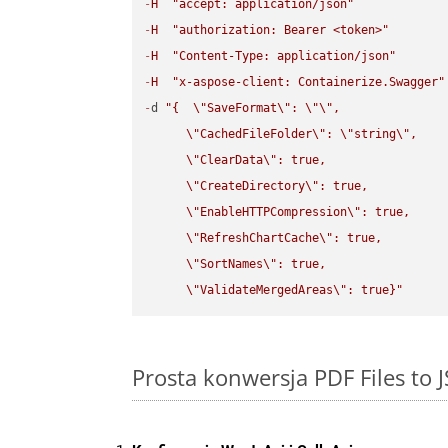
-
H
"accept: application/json"
-
H
"authorization: Bearer <token>"
-
H
"Content-Type: application/json"
-
H
"x-aspose-client: Containerize.Swagger"
-
d 
"{  
\"
SaveFormat
\"
: 
\"
\"
,

\"
CachedFileFolder
\"
: 
\"
string
\"
,

\"
ClearData
\"
: true,  

\"
CreateDirectory
\"
: true,  

\"
EnableHTTPCompression
\"
: true,  

\"
RefreshChartCache
\"
: true,  

\"
SortNames
\"
: true,  

\"
ValidateMergedAreas
\"
: true}"
Prosta konwersja PDF Files to