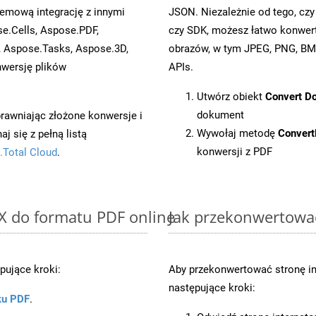
emową integrację z innymi
JSON. Niezależnie od tego, c
se.Cells, Aspose.PDF,
czy SDK, możesz łatwo konwe
, Aspose.Tasks, Aspose.3D,
obrazów, w tym JPEG, PNG, BMP
wersję plików
APIs.
Utwórz obiekt
Convert D
dokument
prawniając złożone konwersje i
Wywołaj metodę
Conver
 się z pełną listą
konwersji z PDF
.Total Cloud
.
X do formatu PDF online
Jak przekonwertowa
pujące kroki:
Aby przekonwertować stronę i
następujące kroki:
ku PDF
.