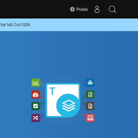
Polski
r lub Curl SDK