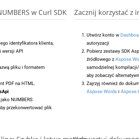
o NUMBERS w Curl SDK
Zacznij korzystać z
Utwórz konto w
Dashboa
o identyfikatora klienta,
autoryzacji
 wersji API
Pobierz zestawy SDK Asp
źródłowego z
Aspose.Wo
azwą pliku i formatem
samodzielnej kompilacji
aby zobaczyć alternatywn
ent PDF na HTML.
Zajrzyj również do dokum
sApi
Aspose.Words
i
Aspose.
t jako NUMBERS
 aby przekonwertować plik
ine: Szybka i łatwa metoda
Konwertuj dokument