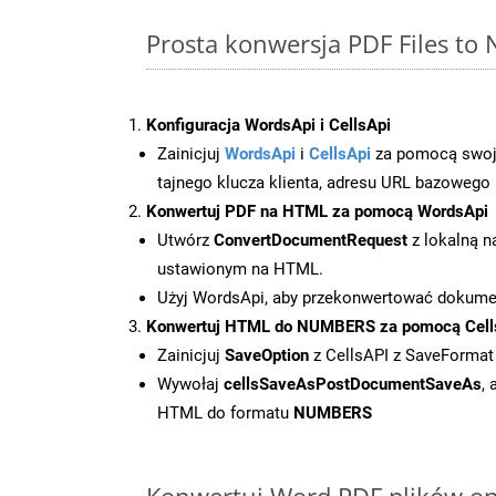
Prosta konwersja PDF Files t
Konfiguracja WordsApi i CellsApi
Zainicjuj
WordsApi
i
CellsApi
za pomocą swojeg
tajnego klucza klienta, adresu URL bazowego i
Konwertuj PDF na HTML za pomocą WordsApi
Utwórz
ConvertDocumentRequest
z lokalną n
ustawionym na HTML.
Użyj WordsApi, aby przekonwertować dokum
Konwertuj HTML do NUMBERS za pomocą Cell
Zainicjuj
SaveOption
z CellsAPI z SaveForma
Wywołaj
cellsSaveAsPostDocumentSaveAs
,
HTML do formatu
NUMBERS
Konwertuj Word PDF plików onl