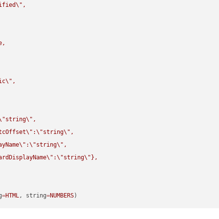
ified
\"
,

,

ic
\"
,

\"
string
\"
,

tcOffset
\"
:
\"
string
\"
,

ayName
\"
:
\"
string
\"
,

ardDisplayName
\"
:
\"
string
\"
},

g
=
HTML
, string
=
NUMBERS
)