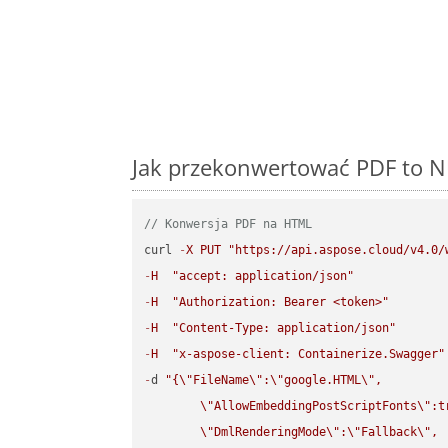
Jak przekonwertować PDF to N
// Konwersja PDF na HTML
curl 
-
X
PUT
"https://api.aspose.cloud/v4.0/
-
H
"accept: application/json"
-
H
"Authorization: Bearer <token>"
-
H
"Content-Type: application/json"
-
H
"x-aspose-client: Containerize.Swagger"
-
d 
"{
\"
FileName
\"
:
\"
google.HTML
\"
,

\"
AllowEmbeddingPostScriptFonts
\"
:t
\"
DmlRenderingMode
\"
:
\"
Fallback
\"
,
