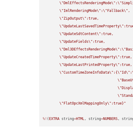
\"
DmlEffectsRenderingMode
\"
:
\"
Simpl
\"
ImlRenderingMode
\"
:
\"
Fallback
\"
,

\"
ZipOutput
\"
:true,

\"
UpdateLastSavedTimeProperty
\"
:true
\"
UpdateSdtContent
\"
:true,

\"
UpdateFields
\"
:true,

\"
Dml3DEffectsRenderingMode
\"
:
\"
Bas
\"
UpdateCreatedTimeProperty
\"
:true,

\"
UpdateLastPrintedProperty
\"
:true,

\"
CustomTimeZoneInfoData
\"
:{
\"
Id
\"
:
\"
BaseU
\"
Displ
\"
Stand
\"
FlatOpcXmlMappingOnly
\"
:true}"
%!
(
EXTRA
 string
=
HTML
, string
=
NUMBERS
, strin