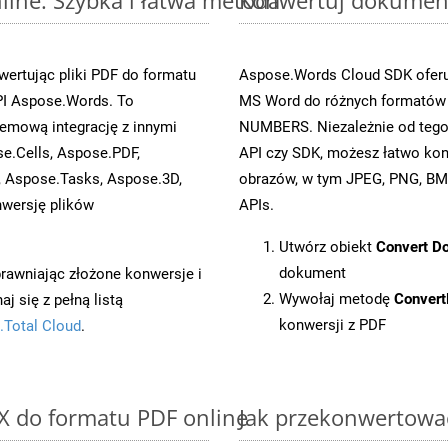
ertując pliki PDF do formatu
Aspose.Words Cloud SDK oferuj
I Aspose.Words. To
MS Word do różnych formatów o
emową integrację z innymi
NUMBERS. Niezależnie od tego
se.Cells, Aspose.PDF,
API czy SDK, możesz łatwo ko
, Aspose.Tasks, Aspose.3D,
obrazów, w tym JPEG, PNG, BMP
wersję plików
APIs.
Utwórz obiekt
Convert D
dokument
prawniając złożone konwersje i
Wywołaj metodę
Conver
 się z pełną listą
konwersji z PDF
.Total Cloud
.
X do formatu PDF online
Jak przekonwertowa