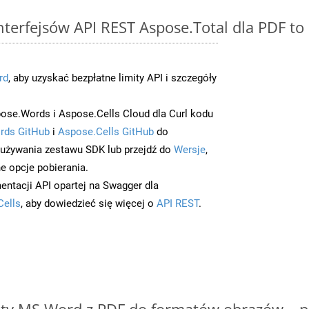
 interfejsów API REST Aspose.Total dla PDF 
rd
, aby uzyskać bezpłatne limity API i szczegóły
ose.Words i Aspose.Cells Cloud dla Curl kodu
rds GitHub
i
Aspose.Cells GitHub
do
/używania zestawu SDK lub przejdź do
Wersje
,
e opcje pobierania.
entacji API opartej na Swagger dla
Cells
, aby dowiedzieć się więcej o
API REST
.
y MS Word z PDF do formatów obrazów – p