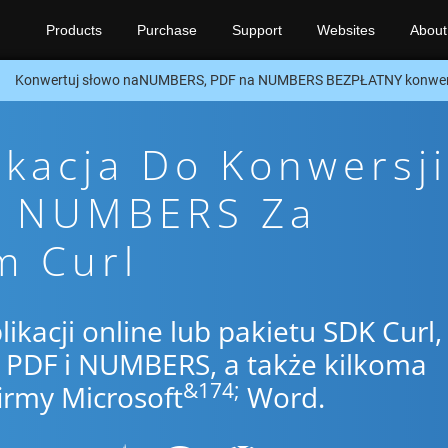
Products
Purchase
Support
Websites
About
Konwertuj słowo naNUMBERS, PDF na NUMBERS BEZPŁATNY konwerte
ikacja Do Konwersji
o NUMBERS Za
m Curl
likacji online lub pakietu SDK Curl,
PDF i NUMBERS, a także kilkoma
&174;
irmy Microsoft
Word.