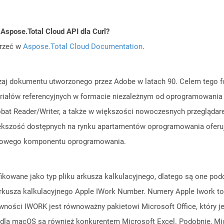
Aspose.Total Cloud API dla Curl?
jrzeć w
Aspose.Total Cloud Documentation
.
zaj dokumentu utworzonego przez Adobe w latach 90. Celem tego f
riałów referencyjnych w formacie niezależnym od oprogramowania a
t Reader/Writer, a także w większości nowoczesnych przeglądarek,
ększość dostępnych na rynku apartamentów oprogramowania oferu
tkowego komponentu oprogramowania.
ikowane jako typ pliku arkusza kalkulacyjnego, dlatego są one podo
rkusza kalkulacyjnego Apple IWork Number. Numery Apple Iwork to
wności IWORK jest równoważny pakietowi Microsoft Office, który 
dla macOS są również konkurentem Microsoft Excel. Podobnie, Micr