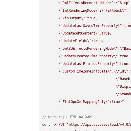
\"
DmlEffectsRenderingMode
\"
:
\"
Simpl
\"
ImlRenderingMode
\"
:
\"
Fallback
\"
,

\"
ZipOutput
\"
:true,

\"
UpdateLastSavedTimeProperty
\"
:true
\"
UpdateSdtContent
\"
:true,

\"
UpdateFields
\"
:true,

\"
Dml3DEffectsRenderingMode
\"
:
\"
Bas
\"
UpdateCreatedTimeProperty
\"
:true,

\"
UpdateLastPrintedProperty
\"
:true,

\"
CustomTimeZoneInfoData
\"
:{
\"
Id
\"
:
\"
BaseU
\"
Displ
\"
Stand
\"
FlatOpcXmlMappingOnly
\"
:true}"
// Konwersja HTML na XAML
curl 
-
X
PUT
"https://api.aspose.cloud/v4.0/