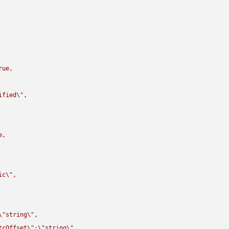
rue,

ified
\"
,

,

ic
\"
,

\"
string
\"
,

tcOffset
\"
:
\"
string
\"
,
