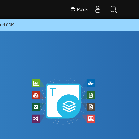
Polski
url SDK