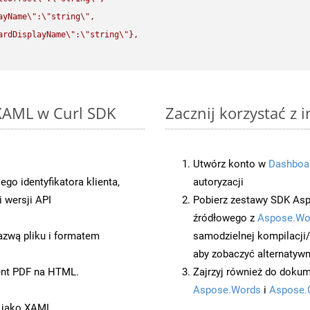
ayName
\"
:
\"
string
\"
,

ardDisplayName
\"
:
\"
string
\"
},

 XAML w Curl SDK
Zacznij korzystać z 
Utwórz konto w
Dashboa
o identyfikatora klienta,
autoryzacji
 wersji API
Pobierz zestawy SDK Asp
źródłowego z
Aspose.Wo
azwą pliku i formatem
samodzielnej kompilacji
aby zobaczyć alternatywn
ent PDF na HTML.
Zajrzyj również do dokum
Aspose.Words
i
Aspose.
t jako XAML