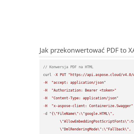
Jak przekonwertować PDF to X
// Konwersja PDF na HTML
curl 
-
X
PUT
"https://api.aspose.cloud/v4.0/
-
H
"accept: application/json"
-
H
"Authorization: Bearer <token>"
-
H
"Content-Type: application/json"
-
H
"x-aspose-client: Containerize.Swagger"
-
d 
"{
\"
FileName
\"
:
\"
google.HTML
\"
,

\"
AllowEmbeddingPostScriptFonts
\"
:t
\"
DmlRenderingMode
\"
:
\"
Fallback
\"
,
