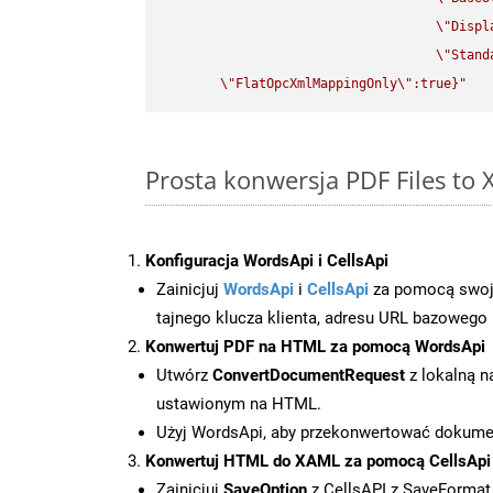
\"
Displ
\"
Stand
\"
FlatOpcXmlMappingOnly
\"
:true}"
Prosta konwersja PDF Files to
Konfiguracja WordsApi i CellsApi
Zainicjuj
WordsApi
i
CellsApi
za pomocą swojeg
tajnego klucza klienta, adresu URL bazowego i
Konwertuj PDF na HTML za pomocą WordsApi
Utwórz
ConvertDocumentRequest
z lokalną n
ustawionym na HTML.
Użyj WordsApi, aby przekonwertować dokum
Konwertuj HTML do XAML za pomocą CellsApi
Zainicjuj
SaveOption
z CellsAPI z SaveForma