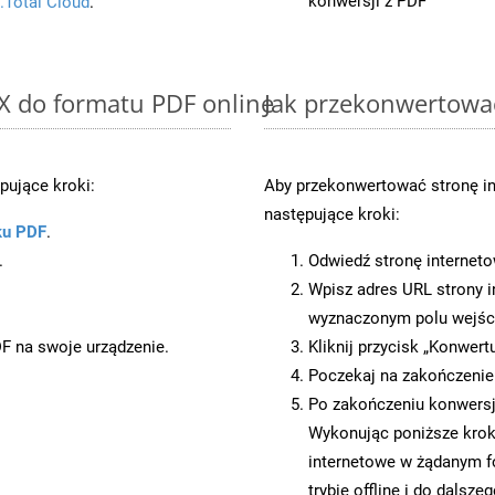
konwersji z PDF
.Total Cloud
.
X do formatu PDF online
Jak przekonwertowa
pujące kroki:
Aby przekonwertować stronę i
następujące kroki:
ku PDF
.
.
Odwiedź stronę internet
Wpisz adres URL strony i
wyznaczonym polu wejś
DF na swoje urządzenie.
Kliknij przycisk „Konwert
Poczekaj na zakończenie
Po zakończeniu konwersji
Wykonując poniższe krok
internetowe w żądanym f
trybie offline i do dalsze