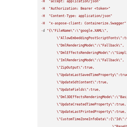
-
H
"accept: application/json"
-
H
"Authorization: Bearer <token>"
-
H
"Content-Type: application/json"
-
H
"x-aspose-client: Containerize.Swagger"
-
d 
"{
\"
FileName
\"
:
\"
google.XAML
\"
,

\"
AllowEmbeddingPostScriptFonts
\"
:t
\"
DmlRenderingMode
\"
:
\"
Fallback
\"
,

\"
DmlEffectsRenderingMode
\"
:
\"
Simpl
\"
ImlRenderingMode
\"
:
\"
Fallback
\"
,

\"
ZipOutput
\"
:true,

\"
UpdateLastSavedTimeProperty
\"
:true
\"
UpdateSdtContent
\"
:true,

\"
UpdateFields
\"
:true,

\"
Dml3DEffectsRenderingMode
\"
:
\"
Bas
\"
UpdateCreatedTimeProperty
\"
:true,

\"
UpdateLastPrintedProperty
\"
:true,

\"
CustomTimeZoneInfoData
\"
:{
\"
Id
\"
:
\"
BaseU