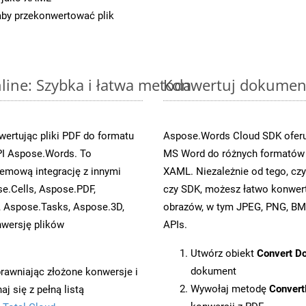
 aby przekonwertować plik
ine: Szybka i łatwa metoda
Konwertuj dokument
ertując pliki PDF do formatu
Aspose.Words Cloud SDK oferuj
I Aspose.Words. To
MS Word do różnych formatów o
emową integrację z innymi
XAML. Niezależnie od tego, c
se.Cells, Aspose.PDF,
czy SDK, możesz łatwo konwe
, Aspose.Tasks, Aspose.3D,
obrazów, w tym JPEG, PNG, BMP
wersję plików
APIs.
Utwórz obiekt
Convert D
dokument
prawniając złożone konwersje i
Wywołaj metodę
Conver
 się z pełną listą