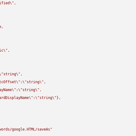
ified
\"
,

,

ic
\"
,

\"
string
\"
,

tcOffset
\"
:
\"
string
\"
,

ayName
\"
:
\"
string
\"
,

ardDisplayName
\"
:
\"
string
\"
},

words/google.HTML/saveAs"