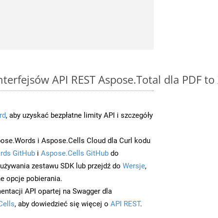
interfejsów API REST Aspose.Total dla PDF t
rd
, aby uzyskać bezpłatne limity API i szczegóły
ose.Words i Aspose.Cells Cloud dla Curl kodu
rds GitHub
i
Aspose.Cells GitHub
do
/używania zestawu SDK lub przejdź do
Wersje
,
e opcje pobierania.
entacji API opartej na Swagger dla
Cells
, aby dowiedzieć się więcej o
API REST
.