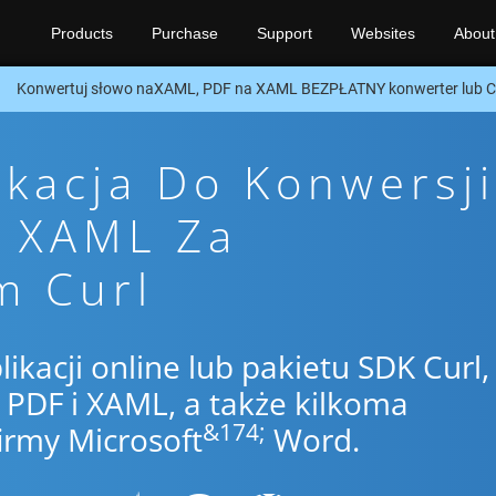
Products
Purchase
Support
Websites
About
Konwertuj słowo naXAML, PDF na XAML BEZPŁATNY konwerter lub C
ikacja Do Konwersji
o XAML Za
m Curl
likacji online lub pakietu SDK Curl,
PDF i XAML, a także kilkoma
&174;
irmy Microsoft
Word.