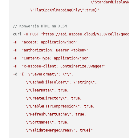
\"
StandardDisplayName
\"
FlatOpcXmlMappingOnly
\"
:true}"
// Konwersja HTML na XLSM
curl 
-
X
POST
"https://api.aspose.cloud/v3.0/cells/google.
-
H
"accept: application/json"
-
H
"authorization: Bearer <token>"
-
H
"Content-Type: application/json"
-
H
"x-aspose-client: Containerize.Swagger"
-
d 
"{  
\"
SaveFormat
\"
: 
\"
\"
,

\"
CachedFileFolder
\"
: 
\"
string
\"
,

\"
ClearData
\"
: true,  

\"
CreateDirectory
\"
: true,  

\"
EnableHTTPCompression
\"
: true,  

\"
RefreshChartCache
\"
: true,  

\"
SortNames
\"
: true,  

\"
ValidateMergedAreas
\"
: true}"