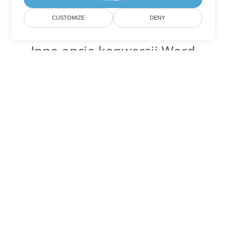
CUSTOMIZE
DENY
Inne opcje konwersji Word
Konwertuj PDF na DOC
DOC:
Microsoft Word Binary Format
Konwertuj PDF na DOT
DOT:
Microsoft Word Template Files
Konwertuj PDF na DOCX
DOCX:
Office 2007+ Word Document
Konwertuj PDF na DOCM
DOCM:
Microsoft Word 2007 Marco File