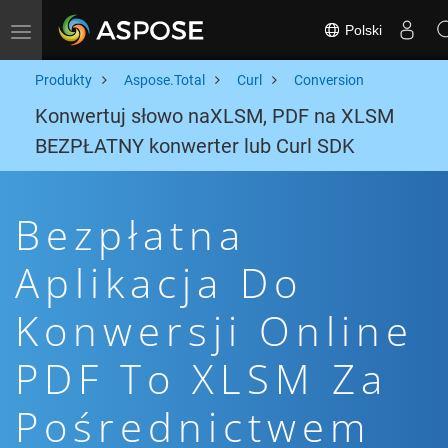
Polski
Toggle navigation
Produkty
Aspose.Total
Curl
Conversion
Konwertuj słowo naXLSM, PDF na XLSM
BEZPŁATNY konwerter lub Curl SDK
Bezpłatna
Aplikacja Do
Konwersji Online
PDF To XLSM Za
Pośrednictwem