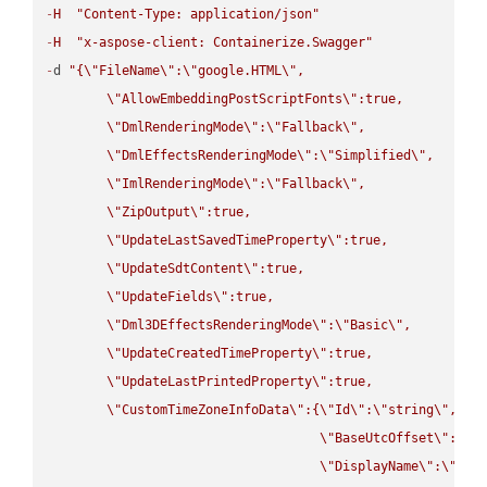
-
H
"Content-Type: application/json"
-
H
"x-aspose-client: Containerize.Swagger"
-
d 
"{
\"
FileName
\"
:
\"
google.HTML
\"
,

\"
AllowEmbeddingPostScriptFonts
\"
:true,

\"
DmlRenderingMode
\"
:
\"
Fallback
\"
,

\"
DmlEffectsRenderingMode
\"
:
\"
Simplified
\"
,

\"
ImlRenderingMode
\"
:
\"
Fallback
\"
,

\"
ZipOutput
\"
:true,

\"
UpdateLastSavedTimeProperty
\"
:true,

\"
UpdateSdtContent
\"
:true,

\"
UpdateFields
\"
:true,

\"
Dml3DEffectsRenderingMode
\"
:
\"
Basic
\"
,

\"
UpdateCreatedTimeProperty
\"
:true,

\"
UpdateLastPrintedProperty
\"
:true,

\"
CustomTimeZoneInfoData
\"
:{
\"
Id
\"
:
\"
string
\"
,

\"
BaseUtcOffset
\"
:
\"
s
\"
DisplayName
\"
:
\"
str