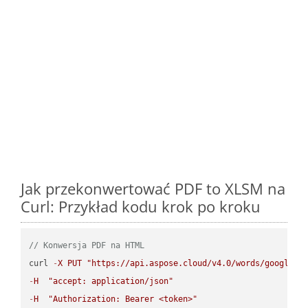
Jak przekonwertować PDF to XLSM na
Curl: Przykład kodu krok po kroku
// Konwersja PDF na HTML
curl 
-
X
PUT
"https://api.aspose.cloud/v4.0/words/google.P
-
H
"accept: application/json"
-
H
"Authorization: Bearer <token>"