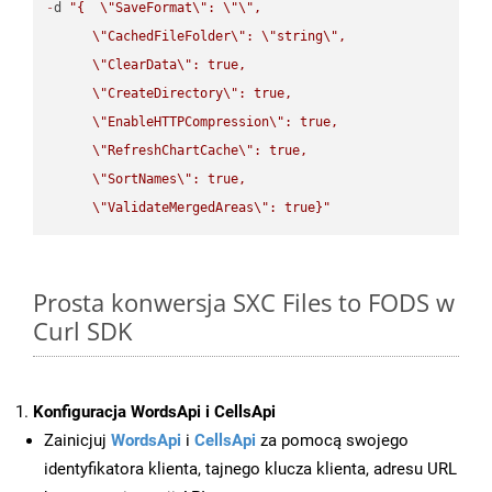
-
d 
"{  
\"
SaveFormat
\"
: 
\"
\"
,

\"
CachedFileFolder
\"
: 
\"
string
\"
,

\"
ClearData
\"
: true,  

\"
CreateDirectory
\"
: true,  

\"
EnableHTTPCompression
\"
: true,  

\"
RefreshChartCache
\"
: true,  

\"
SortNames
\"
: true,  

\"
ValidateMergedAreas
\"
: true}"
Prosta konwersja SXC Files to FODS w
Curl SDK
Konfiguracja WordsApi i CellsApi
Zainicjuj
WordsApi
i
CellsApi
za pomocą swojego
identyfikatora klienta, tajnego klucza klienta, adresu URL