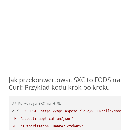
Jak przekonwertować SXC to FODS na
Curl: Przykład kodu krok po kroku
// Konwersja SXC na HTML
curl 
-
X
POST
"https://api.aspose.cloud/v3.0/cells/google.
-
H
"accept: application/json"
-
H
"authorization: Bearer <token>"