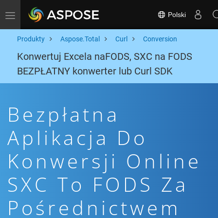
Polski
Toggle navigation
Produkty
Aspose.Total
Curl
Conversion
Konwertuj Excela naFODS, SXC na FODS
BEZPŁATNY konwerter lub Curl SDK
Bezpłatna
Aplikacja Do
Konwersji Online
SXC To FODS Za
Pośrednictwem