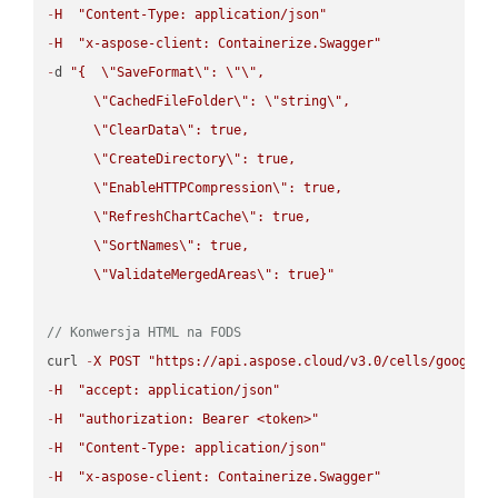
-
H
"Content-Type: application/json"
-
H
"x-aspose-client: Containerize.Swagger"
-
d 
"{  
\"
SaveFormat
\"
: 
\"
\"
,

\"
CachedFileFolder
\"
: 
\"
string
\"
,

\"
ClearData
\"
: true,  

\"
CreateDirectory
\"
: true,  

\"
EnableHTTPCompression
\"
: true,  

\"
RefreshChartCache
\"
: true,  

\"
SortNames
\"
: true,  

\"
ValidateMergedAreas
\"
: true}"
// Konwersja HTML na FODS
curl 
-
X
POST
"https://api.aspose.cloud/v3.0/cells/google.
-
H
"accept: application/json"
-
H
"authorization: Bearer <token>"
-
H
"Content-Type: application/json"
-
H
"x-aspose-client: Containerize.Swagger"