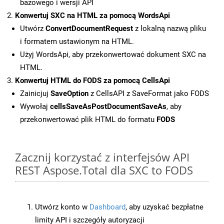
bazowego i wersji API
Konwertuj SXC na HTML za pomocą WordsApi
Utwórz
ConvertDocumentRequest
z lokalną nazwą pliku
i formatem ustawionym na HTML.
Użyj WordsApi, aby przekonwertować dokument SXC na
HTML.
Konwertuj HTML do FODS za pomocą CellsApi
Zainicjuj
SaveOption
z CellsAPI z SaveFormat jako FODS
Wywołaj
cellsSaveAsPostDocumentSaveAs
, aby
przekonwertować plik HTML do formatu
FODS
Zacznij korzystać z interfejsów API
REST Aspose.Total dla SXC to FODS
Utwórz konto w
Dashboard
, aby uzyskać bezpłatne
limity API i szczegóły autoryzacji