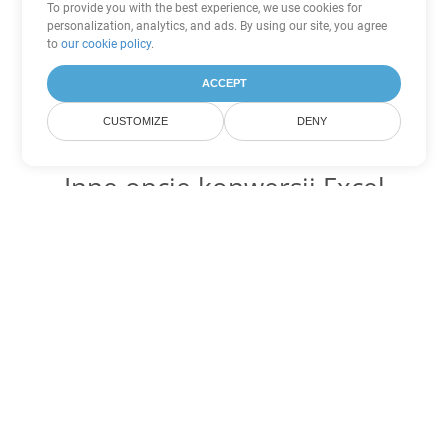
To provide you with the best experience, we use cookies for
personalization, analytics, and ads. By using our site, you agree
to
our cookie policy
.
ACCEPT
CUSTOMIZE
DENY
Inne opcje konwersji Excel
Konwertuj SXC na DOC
DOC:
Microsoft Word Binary Format
Konwertuj SXC na DOT
DOT:
Microsoft Word Template Files
Konwertuj SXC na DOCX
DOCX:
Office 2007+ Word Document