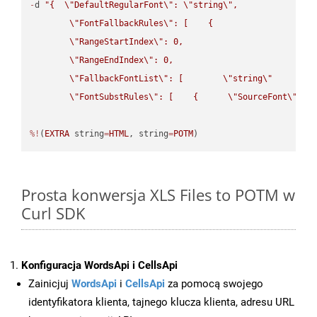
-
d 
"{  
\"
DefaultRegularFont
\"
: 
\"
string
\"
,

\"
FontFallbackRules
\"
: [    {

\"
RangeStartIndex
\"
: 0,

\"
RangeEndIndex
\"
: 0,

\"
FallbackFontList
\"
: [        
\"
string
\"
      ]  
\"
FontSubstRules
\"
: [    {      
\"
SourceFont
\"
: 
\
%!
(
EXTRA
 string
=
HTML
, string
=
POTM
)
Prosta konwersja XLS Files to POTM w
Curl SDK
Konfiguracja WordsApi i CellsApi
Zainicjuj
WordsApi
i
CellsApi
za pomocą swojego
identyfikatora klienta, tajnego klucza klienta, adresu URL