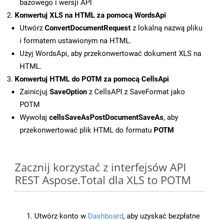
bazowego i wersji API
Konwertuj XLS na HTML za pomocą WordsApi
Utwórz
ConvertDocumentRequest
z lokalną nazwą pliku
i formatem ustawionym na HTML.
Użyj WordsApi, aby przekonwertować dokument XLS na
HTML.
Konwertuj HTML do POTM za pomocą CellsApi
Zainicjuj
SaveOption
z CellsAPI z SaveFormat jako
POTM
Wywołaj
cellsSaveAsPostDocumentSaveAs
, aby
przekonwertować plik HTML do formatu
POTM
Zacznij korzystać z interfejsów API
REST Aspose.Total dla XLS to POTM
Utwórz konto w
Dashboard
, aby uzyskać bezpłatne