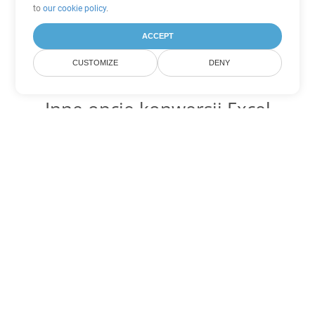
to
our cookie policy
.
ACCEPT
CUSTOMIZE
DENY
Inne opcje konwersji Excel
Konwertuj XLS na DOC
DOC:
Microsoft Word Binary Format
Konwertuj XLS na DOT
DOT:
Microsoft Word Template Files
Konwertuj XLS na DOCX
DOCX:
Office 2007+ Word Document
Konwertuj XLS na DOCM