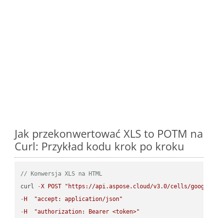
Jak przekonwertować XLS to POTM na
Curl: Przykład kodu krok po kroku
// Konwersja XLS na HTML
curl 
-
X
POST
"https://api.aspose.cloud/v3.0/cells/google.
-
H
"accept: application/json"
-
H
"authorization: Bearer <token>"