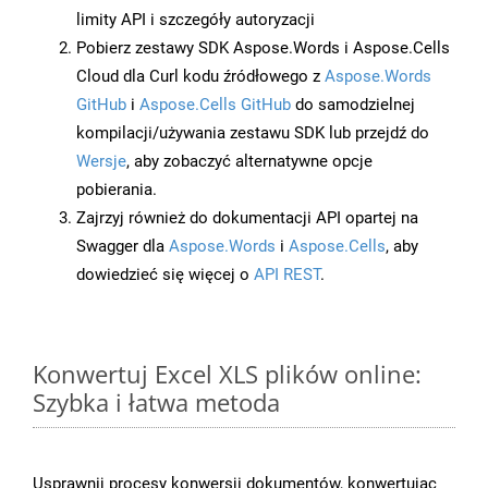
limity API i szczegóły autoryzacji
Pobierz zestawy SDK Aspose.Words i Aspose.Cells
Cloud dla Curl kodu źródłowego z
Aspose.Words
GitHub
i
Aspose.Cells GitHub
do samodzielnej
kompilacji/używania zestawu SDK lub przejdź do
Wersje
, aby zobaczyć alternatywne opcje
pobierania.
Zajrzyj również do dokumentacji API opartej na
Swagger dla
Aspose.Words
i
Aspose.Cells
, aby
dowiedzieć się więcej o
API REST
.
Konwertuj Excel XLS plików online:
Szybka i łatwa metoda
Usprawnij procesy konwersji dokumentów, konwertując