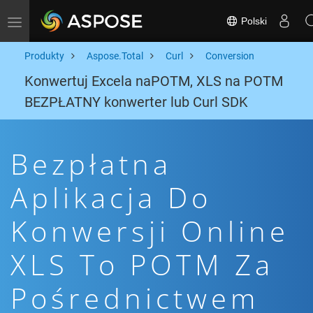
Polski
Toggle navigation
Produkty
Aspose.Total
Curl
Conversion
Konwertuj Excela naPOTM, XLS na POTM
BEZPŁATNY konwerter lub Curl SDK
Bezpłatna
Aplikacja Do
Konwersji Online
XLS To POTM Za
Pośrednictwem