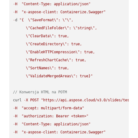
-
H
"Content-Type: application/json"
-
H
"x-aspose-client: Containerize.Swagger"
-
d 
"{  
\"
SaveFormat
\"
: 
\"
\"
,

\"
CachedFileFolder
\"
: 
\"
string
\"
,

\"
ClearData
\"
: true,  

\"
CreateDirectory
\"
: true,  

\"
EnableHTTPCompression
\"
: true,  

\"
RefreshChartCache
\"
: true,  

\"
SortNames
\"
: true,  

\"
ValidateMergedAreas
\"
: true}"
// Konwersja HTML na POTM
curl 
-
X
POST
"https://api.aspose.cloud/v3.0/slides/test-u
-
H
"accept: multipart/form-data"
-
H
"authorization: Bearer <token>"
-
H
"Content-Type: application/json"
-
H
"x-aspose-client: Containerize.Swagger"