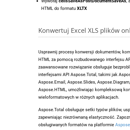
Wywołaj
cellsSaveAsPostDocumentSaveAs
,
HTML do formatu
XLTX
Konwertuj Excel XLS plików on
Usprawnij procesy konwersji dokumentów, konw
HTML za pomocą rozbudowanego interfejsu AP
zaawansowane rozwiązanie obsługuje bezprobl
interfejsami API Aspose.Total, takimi jak Asp
Aspose.Email, Aspose.Slides, Aspose.Diagram
Aspose.HTML, umożliwiając kompleksową kon
wieloformatowych w różnych aplikacjach.
Aspose.Total obsługuje setki typów plików, us
zapewniając niezrównaną elastyczność. Zapoznaj
obsługiwanych formatów na platformie
Aspose