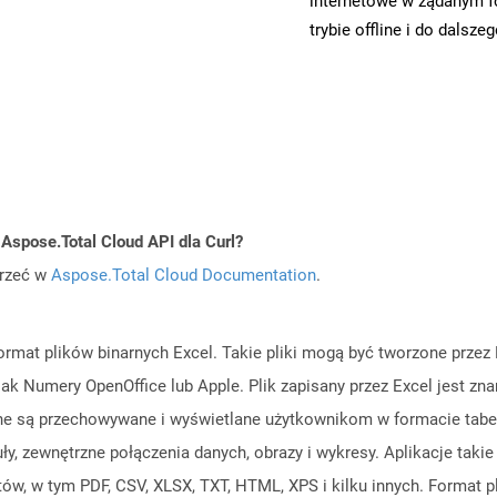
internetowe w żądanym f
trybie offline i do dalsze
Aspose.Total Cloud API dla Curl?
jrzeć w
Aspose.Total Cloud Documentation
.
format plików binarnych Excel. Takie pliki mogą być tworzone przez
jak Numery OpenOffice lub Apple. Plik zapisany przez Excel jest zn
ane są przechowywane i wyświetlane użytkownikom w formacie tab
ły, zewnętrzne połączenia danych, obrazy i wykresy. Aplikacje tak
ów, w tym PDF, CSV, XLSX, TXT, HTML, XPS i kilku innych. Format pl