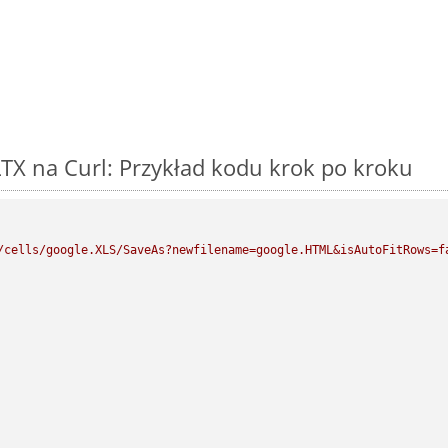
TX na Curl: Przykład kodu krok po kroku
/cells/google.XLS/SaveAs?newfilename=google.HTML&isAutoFitRows=f