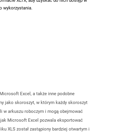
ormacie XLTX, aby uzyskać do nich dostęp w
go wykorzystania.
 Microsoft Excel, a także inne podobne
any jako skoroszyt, w którym każdy skoroszyt
eli w arkuszu roboczym i mogą obejmować
ie jak Microsoft Excel pozwala eksportować
iku XLS został zastąpiony bardziej otwartym i