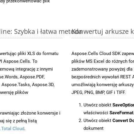
 aby przekonwertować plik
line: Szybka i łatwa metoda
Konwertuj arkusze k
ertując pliki XLS do formatu
Aspose.Cells Cloud SDK zapewn
I Aspose.Cells. To
plików MS Excel do różnych fo
emową integrację z innymi
zademonstrowany powyżej dla X
ose.Words, Aspose.PDF,
bezpośrednich wywołań REST A
, Aspose.Tasks, Aspose.3D,
umożliwiają konwersję arkuszy
wersję plików
JPEG, PNG, BMP, GIF i TIFF.
Utwórz obiekt
SaveOptio
właściwości
SaveFormat
prawniając złożone konwersje i
Utwórz obiekt
Convert D
 się z pełną listą
dokument
.Total Cloud
.