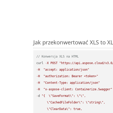
Jak przekonwertować XLS to XL
// Konwersja XLS na HTML
curl 
-
X
POST
"https://api.aspose.cloud/v3.0
-
H
"accept: application/json"
-
H
"authorization: Bearer <token>"
-
H
"Content-Type: application/json"
-
H
"x-aspose-client: Containerize.Swagger"
-
d 
"{  
\"
SaveFormat
\"
: 
\"
\"
,

\"
CachedFileFolder
\"
: 
\"
string
\"
,

\"
ClearData
\"
: true,  
