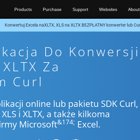
Products
Purchase
Support
Websites
About
Konwertuj Excela naXLTX, XLS na XLTX BEZPŁATNY konwerter lub Cu
ikacja Do Konwersji
 XLTX Za
m Curl
likacji online lub pakietu SDK Curl,
LS i XLTX, a także kilkoma
&174;
irmy Microsoft
Excel.