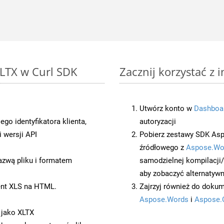
XLTX w Curl SDK
Zacznij korzystać z 
Utwórz konto w
Dashboa
o identyfikatora klienta,
autoryzacji
 wersji API
Pobierz zestawy SDK Asp
źródłowego z
Aspose.Wo
azwą pliku i formatem
samodzielnej kompilacji
aby zobaczyć alternatywn
ent XLS na HTML.
Zajrzyj również do dokum
Aspose.Words
i
Aspose.
 jako XLTX