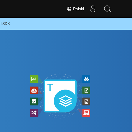
Polski
rl SDK