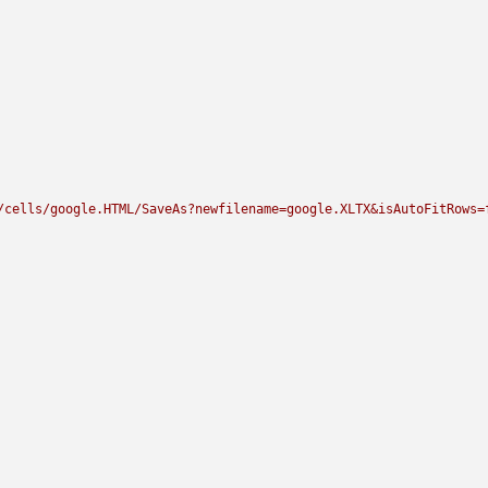
/cells/google.HTML/SaveAs?newfilename=google.XLTX&isAutoFitRows=