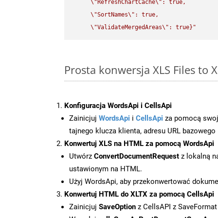
\"
RefreshChartCache
\"
: true,  

\"
SortNames
\"
: true,  

\"
ValidateMergedAreas
\"
: true}"
Prosta konwersja XLS Files to 
Konfiguracja WordsApi i CellsApi
Zainicjuj
WordsApi
i
CellsApi
za pomocą swojeg
tajnego klucza klienta, adresu URL bazowego i
Konwertuj XLS na HTML za pomocą WordsApi
Utwórz
ConvertDocumentRequest
z lokalną n
ustawionym na HTML.
Użyj WordsApi, aby przekonwertować dokum
Konwertuj HTML do XLTX za pomocą CellsApi
Zainicjuj
SaveOption
z CellsAPI z SaveFormat