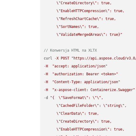
\"
CreateDirectory
\"
: true,  

\"
EnableHTTPCompression
\"
: true,  

\"
RefreshChartCache
\"
: true,  

\"
SortNames
\"
: true,  

\"
ValidateMergedAreas
\"
: true}"
// Konwersja HTML na XLTX
curl 
-
X
POST
"https://api.aspose.cloud/v3.0
-
H
"accept: application/json"
-
H
"authorization: Bearer <token>"
-
H
"Content-Type: application/json"
-
H
"x-aspose-client: Containerize.Swagger"
-
d 
"{  
\"
SaveFormat
\"
: 
\"
\"
,

\"
CachedFileFolder
\"
: 
\"
string
\"
,

\"
ClearData
\"
: true,  

\"
CreateDirectory
\"
: true,  

\"
EnableHTTPCompression
\"
: true,  
