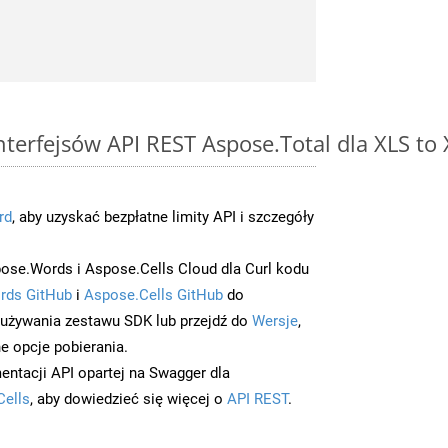
interfejsów API REST Aspose.Total dla XLS to
rd
, aby uzyskać bezpłatne limity API i szczegóły
ose.Words i Aspose.Cells Cloud dla Curl kodu
rds GitHub
i
Aspose.Cells GitHub
do
/używania zestawu SDK lub przejdź do
Wersje
,
e opcje pobierania.
entacji API opartej na Swagger dla
Cells
, aby dowiedzieć się więcej o
API REST
.