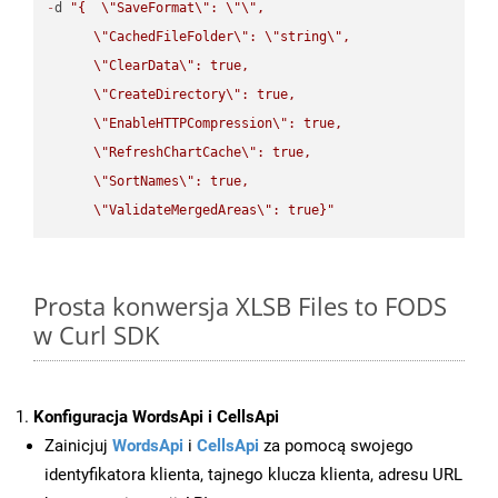
-
d 
"{  
\"
SaveFormat
\"
: 
\"
\"
,

\"
CachedFileFolder
\"
: 
\"
string
\"
,

\"
ClearData
\"
: true,  

\"
CreateDirectory
\"
: true,  

\"
EnableHTTPCompression
\"
: true,  

\"
RefreshChartCache
\"
: true,  

\"
SortNames
\"
: true,  

\"
ValidateMergedAreas
\"
: true}"
Prosta konwersja XLSB Files to FODS
w Curl SDK
Konfiguracja WordsApi i CellsApi
Zainicjuj
WordsApi
i
CellsApi
za pomocą swojego
identyfikatora klienta, tajnego klucza klienta, adresu URL