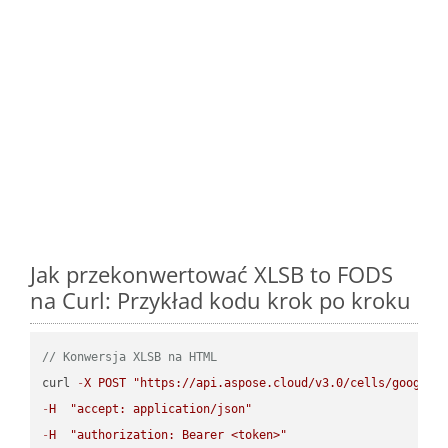
Jak przekonwertować XLSB to FODS
na Curl: Przykład kodu krok po kroku
// Konwersja XLSB na HTML
curl 
-
X
POST
"https://api.aspose.cloud/v3.0/cells/google.
-
H
"accept: application/json"
-
H
"authorization: Bearer <token>"