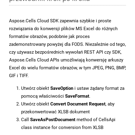
Aspose.Cells Cloud SDK zapewnia szybkie i proste
rozwiązania do konwersji plików MS Excel do różnych
formatów obrazów, podobnie jak proces
zademonstrowany powyżej dla FODS. Niezależnie od tego,
czy używasz bezpośrednich wywołań REST API czy SDK,
Aspose.Cells Cloud APIs umożliwiają konwersję arkuszy
Excel do wielu formatów obrazów, w tym JPEG, PNG, BMP,
GIF i TIFF.
Utwórz obiekt
SaveOption
i ustaw żądany format za
pomocą właściwości
SaveFormat
.
Utwórz obiekt
Convert Document Request
, aby
przekonwertować XLSB dokument
Call
SaveAsPostDocument
method of CellsApi
class instance for conversion from XLSB