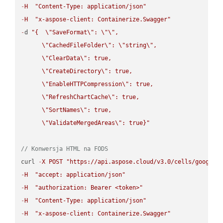
-
H
"Content-Type: application/json"
-
H
"x-aspose-client: Containerize.Swagger"
-
d 
"{  
\"
SaveFormat
\"
: 
\"
\"
,

\"
CachedFileFolder
\"
: 
\"
string
\"
,

\"
ClearData
\"
: true,  

\"
CreateDirectory
\"
: true,  

\"
EnableHTTPCompression
\"
: true,  

\"
RefreshChartCache
\"
: true,  

\"
SortNames
\"
: true,  

\"
ValidateMergedAreas
\"
: true}"
// Konwersja HTML na FODS
curl 
-
X
POST
"https://api.aspose.cloud/v3.0/cells/google.
-
H
"accept: application/json"
-
H
"authorization: Bearer <token>"
-
H
"Content-Type: application/json"
-
H
"x-aspose-client: Containerize.Swagger"