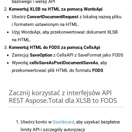
bazowego i wersji API
Konwertuj XLSB na HTML za pomocą WordsApi
Utwórz
ConvertDocumentRequest
z lokalną nazwą pliku
i formatem ustawionym na HTML.
Użyj WordsApi, aby przekonwertować dokument XLSB
na HTML.
Konwertuj HTML do FODS za pomocą CellsApi
Zainicjuj
SaveOption
z CellsAPI z SaveFormat jako FODS
Wywołaj
cellsSaveAsPostDocumentSaveAs
, aby
przekonwertować plik HTML do formatu
FODS
Zacznij korzystać z interfejsów API
REST Aspose.Total dla XLSB to FODS
Utwórz konto w
Dashboard
, aby uzyskać bezpłatne
limity API i szczegóły autoryzacji