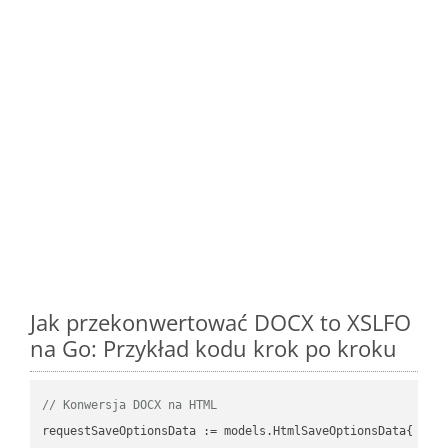
Jak przekonwertować DOCX to XSLFO
na Go: Przykład kodu krok po kroku
// Konwersja DOCX na HTML
requestSaveOptionsData := models.HtmlSaveOptionsData{
