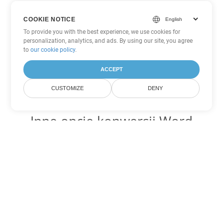
COOKIE NOTICE
To provide you with the best experience, we use cookies for
personalization, analytics, and ads. By using our site, you agree
to
our cookie policy
.
ACCEPT
CUSTOMIZE
DENY
Inne opcje konwersji Word
Konwertuj DOCX na DOC
DOC:
Microsoft Word Binary Format
Konwertuj DOCX na DOT
DOT:
Microsoft Word Template Files