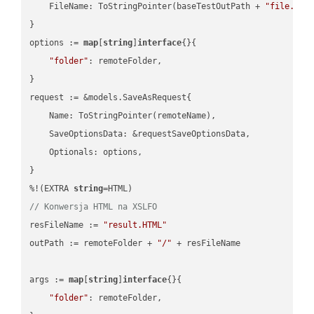
    FileName: ToStringPointer(baseTestOutPath + 
"file.DOC
}

options := 
map
[
string
]
interface
{}{

"folder"
: remoteFolder,

}

request := &models.SaveAsRequest{

    Name: ToStringPointer(remoteName),

    SaveOptionsData: &requestSaveOptionsData,

    Optionals: options,

}

%!(EXTRA 
string
// Konwersja HTML na XSLFO
resFileName := 
"result.HTML"
outPath := remoteFolder + 
"/"
 + resFileName

args := 
map
[
string
]
interface
{}{

"folder"
: remoteFolder,
