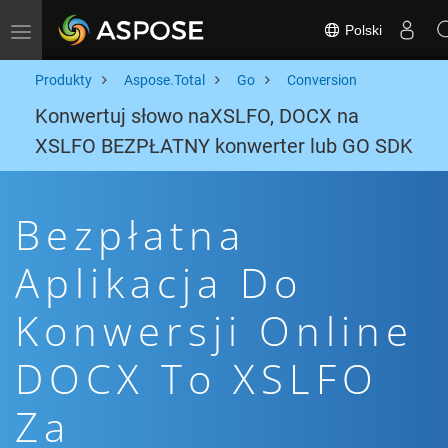
Polski
Toggle navigation
Produkty
Aspose.Total
Go
Conversion
Konwertuj słowo naXSLFO, DOCX na
XSLFO BEZPŁATNY konwerter lub GO SDK
Bezpłatna
Aplikacja Do
Konwersji Online
DOCX To XSLFO
Za