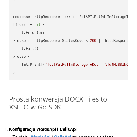
}

if
 err != 
nil
 {

    t.Error(err)

} 
else
if
 httpResponse.StatusCode < 
200
 || httpResponse.S
    t.Fail()

} 
else
 {

    fmt.Printf(
"TestPutPdfInStorageToDoc - %!d(MISSING)\n
Prosta konwersja DOCX Files to
XSLFO w Go SDK
Konfiguracja WordsApi i CellsApi