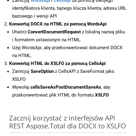
Zainicjuj
WordsApi
i
CellsApi
za pomocą swojego
identyfikatora klienta, tajnego klucza klienta, adresu URL
bazowego i wersji API
Konwertuj DOCX na HTML za pomocą WordsApi
Utwórz
ConvertDocumentRequest
z lokalną nazwą pliku
i formatem ustawionym na HTML.
Użyj WordsApi, aby przekonwertować dokument DOCX
na HTML.
Konwertuj HTML do XSLFO za pomocą CellsApi
Zainicjuj
SaveOption
z CellsAPI z SaveFormat jako
XSLFO
Wywołaj
cellsSaveAsPostDocumentSaveAs
, aby
przekonwertować plik HTML do formatu
XSLFO
Zacznij korzystać z interfejsów API
REST Aspose.Total dla DOCX to XSLFO