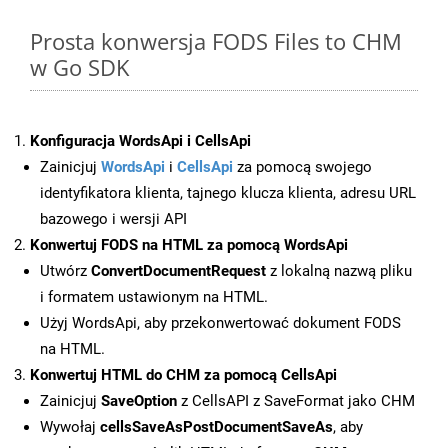
Prosta konwersja FODS Files to CHM
w Go SDK
Konfiguracja WordsApi i CellsApi
Zainicjuj
WordsApi
i
CellsApi
za pomocą swojego
identyfikatora klienta, tajnego klucza klienta, adresu URL
bazowego i wersji API
Konwertuj FODS na HTML za pomocą WordsApi
Utwórz
ConvertDocumentRequest
z lokalną nazwą pliku
i formatem ustawionym na HTML.
Użyj WordsApi, aby przekonwertować dokument FODS
na HTML.
Konwertuj HTML do CHM za pomocą CellsApi
Zainicjuj
SaveOption
z CellsAPI z SaveFormat jako CHM
Wywołaj
cellsSaveAsPostDocumentSaveAs
, aby