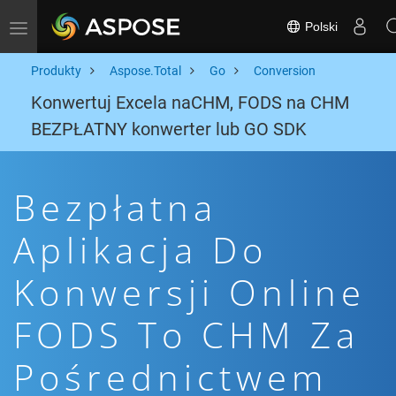
Polski
Toggle navigation
Produkty
Aspose.Total
Go
Conversion
Konwertuj Excela naCHM, FODS na CHM
BEZPŁATNY konwerter lub GO SDK
Bezpłatna
Aplikacja Do
Konwersji Online
FODS To CHM Za
Pośrednictwem