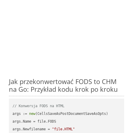
Jak przekonwertować FODS to CHM
na Go: Przykład kodu krok po kroku
// Konwersja FODS na HTML
args := 
new
(CellsSaveAsPostDocumentSaveAsOpts)

args.Name = file.FODS

args.Newfilename = 
"file.HTML"