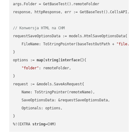
args.Folder = GetBaseTest().remoteFolder

response, httpResponse, err := GetBaseTest().CellsAPI.Cell
// Konwersja HTML na CHM
requestSaveOptionsData := models.HtmlSaveOptionsData{

    FileName: ToStringPointer(baseTestOutPath + 
"file.HTM
}

options := 
map
[
string
]
interface
{}{

"folder"
: remoteFolder,

}

request := &models.SaveAsRequest{

    Name: ToStringPointer(remoteName),

    SaveOptionsData: &requestSaveOptionsData,

    Optionals: options,

}

%!(EXTRA 
string
=CHM)