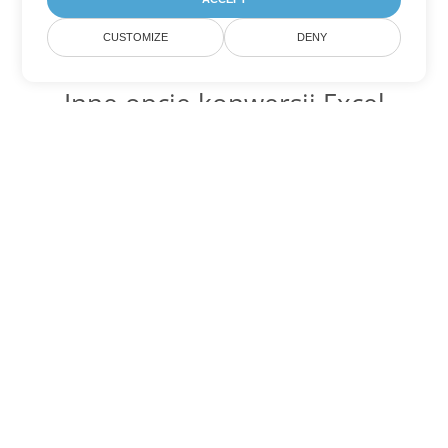
CUSTOMIZE
DENY
Inne opcje konwersji Excel
Konwertuj FODS na DOC
DOC:
Microsoft Word Binary Format
Konwertuj FODS na DOT
DOT:
Microsoft Word Template Files
Konwertuj FODS na DOCX
DOCX:
Office 2007+ Word Document
Konwertuj FODS na DOCM
DOCM:
Microsoft Word 2007 Marco File