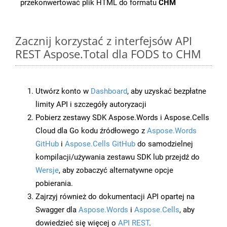
przekonwertować plik HTML do formatu
CHM
Zacznij korzystać z interfejsów API
REST Aspose.Total dla FODS to CHM
Utwórz konto w
Dashboard
, aby uzyskać bezpłatne
limity API i szczegóły autoryzacji
Pobierz zestawy SDK Aspose.Words i Aspose.Cells
Cloud dla Go kodu źródłowego z
Aspose.Words
GitHub
i
Aspose.Cells GitHub
do samodzielnej
kompilacji/używania zestawu SDK lub przejdź do
Wersje
, aby zobaczyć alternatywne opcje
pobierania.
Zajrzyj również do dokumentacji API opartej na
Swagger dla
Aspose.Words
i
Aspose.Cells
, aby
dowiedzieć się więcej o
API REST
.