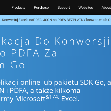
Products
Purchase
Support
Websites
About
Konwertuj Excela naPDFA, JSON na PDFA BEZPŁATNY konwerter lub 
ikacja Do Konwersji
To PDFA Za
m Go
likacji online lub pakietu SDK Go, 
 i PDFA, a także kilkoma
&174;
irmy Microsoft
Excel.