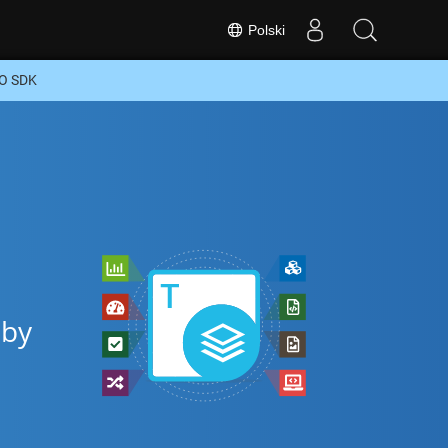
Polski
GO SDK
aby