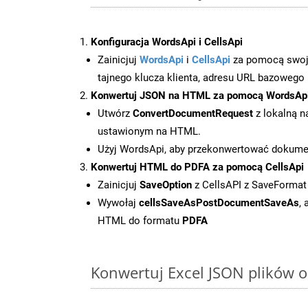
Konfiguracja WordsApi i CellsApi
Zainicjuj
WordsApi
i
CellsApi
za pomocą swojeg
tajnego klucza klienta, adresu URL bazowego i
Konwertuj JSON na HTML za pomocą WordsAp
Utwórz
ConvertDocumentRequest
z lokalną n
ustawionym na HTML.
Użyj WordsApi, aby przekonwertować dokum
Konwertuj HTML do PDFA za pomocą CellsApi
Zainicjuj
SaveOption
z CellsAPI z SaveFormat
Wywołaj
cellsSaveAsPostDocumentSaveAs
,
HTML do formatu
PDFA
Konwertuj Excel JSON plików o