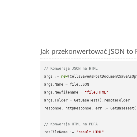
Jak przekonwertować JSON to 
// Konwersja JSON na HTML
args := 
new
(CellsSaveAsPostDocumentSaveAsOpt
args.Name = file.JSON

args.Newfilename = 
"file.HTML"
args.Folder = GetBaseTest().remoteFolder

response, httpResponse, err := GetBaseTest(
// Konwersja HTML na PDFA
resFileName := 
"result.HTML"