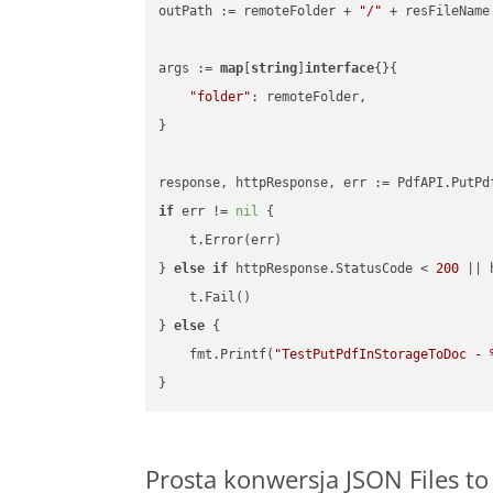
outPath := remoteFolder + 
"/"
 + resFileName

args := 
map
[
string
]
interface
{}{

"folder"
: remoteFolder,

}

if
 err != 
nil
 {

    t.Error(err)

} 
else
if
 httpResponse.StatusCode < 
200
 || 
    t.Fail()

} 
else
 {

    fmt.Printf(
"TestPutPdfInStorageToDoc - 
Prosta konwersja JSON Files t