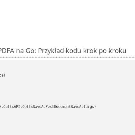
PDFA na Go: Przykład kodu krok po kroku
s)

).CellsAPI.CellsSaveAsPostDocumentSaveAs(args)
