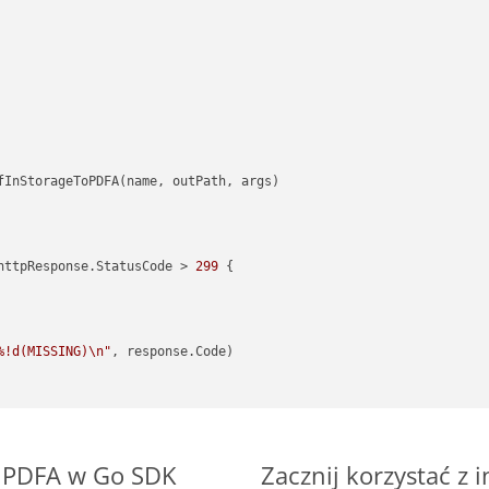
httpResponse.StatusCode > 
299
 {

%!d(MISSING)\n"
, response.Code)

o PDFA w Go SDK
Zacznij korzystać z 