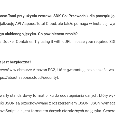
ose.Total przy użyciu zestawu SDK Go: Przewodnik dla początkuj
cjalizację API Aspose.Total Cloud, ale także pomaga w instalacji w
go ulubionego języka. Co powinienem zrobić?
a Docker Container. Try using it with cURL in case your required SDK
 jest bezpieczna?
rwerów w chmurze Amazon EC2, które gwarantują bezpieczeństwo i 
ps://about.aspose.cloud/security).
warty standardowy format pliku do udostępniania danych, który wyko
Pliki JSON są przechowywane z rozszerzeniem .JSON. JSON wymaga
avaScript, ale jest formatem danych niezależnych od języka. Gener