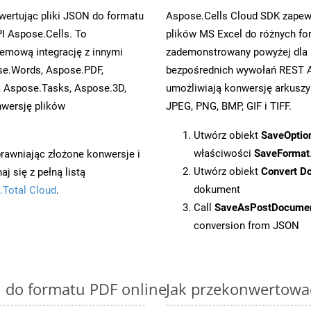
ertując pliki JSON do formatu
Aspose.Cells Cloud SDK zapewn
I Aspose.Cells. To
plików MS Excel do różnych fo
emową integrację z innymi
zademonstrowany powyżej dla P
ose.Words, Aspose.PDF,
bezpośrednich wywołań REST A
, Aspose.Tasks, Aspose.3D,
umożliwiają konwersję arkuszy
wersję plików
JPEG, PNG, BMP, GIF i TIFF.
Utwórz obiekt
SaveOptio
właściwości
SaveFormat
prawniając złożone konwersje i
Utwórz obiekt
Convert D
 się z pełną listą
dokument
.Total Cloud
.
Call
SaveAsPostDocume
conversion from JSON
N do formatu PDF online
Jak przekonwertowa