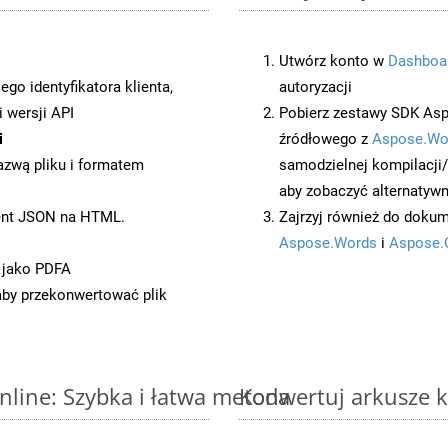
Utwórz konto w
Dashboa
o identyfikatora klienta,
autoryzacji
 wersji API
Pobierz zestawy SDK Asp
i
źródłowego z
Aspose.Wo
azwą pliku i formatem
samodzielnej kompilacji
aby zobaczyć alternatywn
ent JSON na HTML.
Zajrzyj również do dokum
Aspose.Words
i
Aspose.
 jako PDFA
 aby przekonwertować plik
nline: Szybka i łatwa metoda
Konwertuj arkusze k