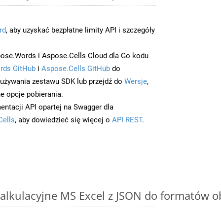
rd
, aby uzyskać bezpłatne limity API i szczegóły
ose.Words i Aspose.Cells Cloud dla Go kodu
rds GitHub
i
Aspose.Cells GitHub
do
/używania zestawu SDK lub przejdź do
Wersje
,
e opcje pobierania.
entacji API opartej na Swagger dla
Cells
, aby dowiedzieć się więcej o
API REST
.
alkulacyjne MS Excel z JSON do formatów o