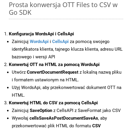
Prosta konwersja OTT Files to CSV w
Go SDK
Konfiguracja WordsApi i CellsApi
Zainicjuj
WordsApi
i
CellsApi
za pomocą swojego
identyfikatora klienta, tajnego klucza klienta, adresu URL
bazowego i wersji API
Konwertuj OTT na HTML za pomocą WordsApi
Utwórz
ConvertDocumentRequest
z lokalną nazwą pliku
i formatem ustawionym na HTML.
Użyj WordsApi, aby przekonwertować dokument OTT na
HTML.
Konwertuj HTML do CSV za pomocą CellsApi
Zainicjuj
SaveOption
z CellsAPI z SaveFormat jako CSV
Wywołaj
cellsSaveAsPostDocumentSaveAs
, aby
przekonwertować plik HTML do formatu
CSV