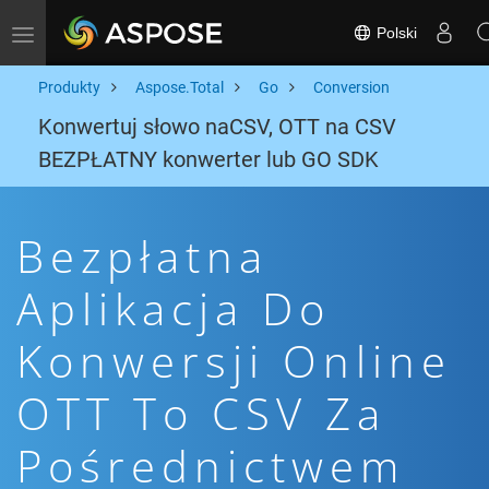
Polski
Toggle navigation
Produkty
Aspose.Total
Go
Conversion
Konwertuj słowo naCSV, OTT na CSV
BEZPŁATNY konwerter lub GO SDK
Bezpłatna
Aplikacja Do
Konwersji Online
OTT To CSV Za
Pośrednictwem