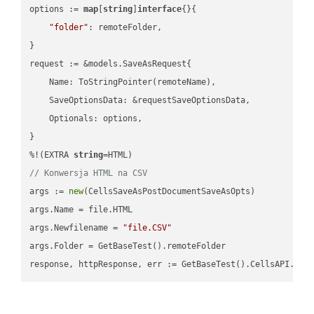
options := 
map
[
string
]
interface
{}{

"folder"
: remoteFolder,

}

request := &models.SaveAsRequest{

    Name: ToStringPointer(remoteName),

    SaveOptionsData: &requestSaveOptionsData,

    Optionals: options,

}

%!(EXTRA 
string
// Konwersja HTML na CSV
args := 
new
(CellsSaveAsPostDocumentSaveAsOpts)

args.Name = file.HTML

args.Newfilename = 
"file.CSV"
args.Folder = GetBaseTest().remoteFolder
