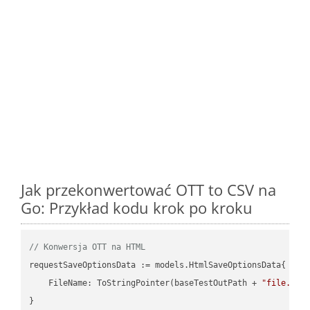
Jak przekonwertować OTT to CSV na
Go: Przykład kodu krok po kroku
// Konwersja OTT na HTML
requestSaveOptionsData := models.HtmlSaveOptionsData{

    FileName: ToStringPointer(baseTestOutPath + 
"file.OTT
}
