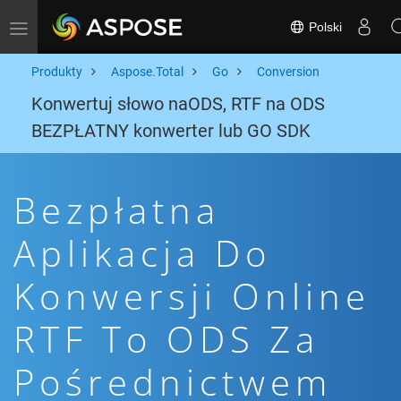
Polski
Toggle navigation
Produkty
Aspose.Total
Go
Conversion
Konwertuj słowo naODS, RTF na ODS
BEZPŁATNY konwerter lub GO SDK
Bezpłatna
Aplikacja Do
Konwersji Online
RTF To ODS Za
Pośrednictwem