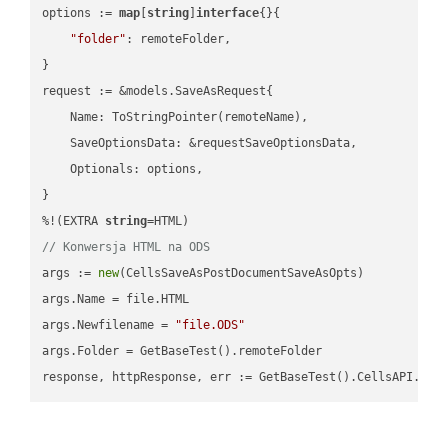
options := 
map
[
string
]
interface
{}{

"folder"
: remoteFolder,

}

request := &models.SaveAsRequest{

    Name: ToStringPointer(remoteName),

    SaveOptionsData: &requestSaveOptionsData,

    Optionals: options,

}

%!(EXTRA 
string
// Konwersja HTML na ODS
args := 
new
(CellsSaveAsPostDocumentSaveAsOpts)

args.Name = file.HTML

args.Newfilename = 
"file.ODS"
args.Folder = GetBaseTest().remoteFolder
