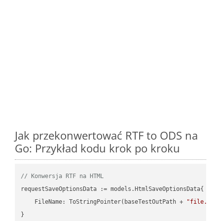
Jak przekonwertować RTF to ODS na
Go: Przykład kodu krok po kroku
// Konwersja RTF na HTML
requestSaveOptionsData := models.HtmlSaveOptionsData{

    FileName: ToStringPointer(baseTestOutPath + 
"file.RTF
}
