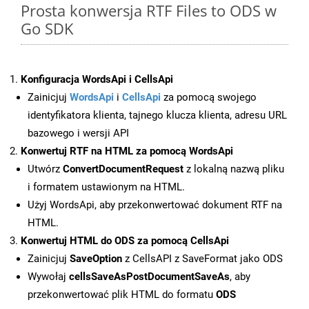
Prosta konwersja RTF Files to ODS w
Go SDK
Konfiguracja WordsApi i CellsApi
Zainicjuj
WordsApi
i
CellsApi
za pomocą swojego
identyfikatora klienta, tajnego klucza klienta, adresu URL
bazowego i wersji API
Konwertuj RTF na HTML za pomocą WordsApi
Utwórz
ConvertDocumentRequest
z lokalną nazwą pliku
i formatem ustawionym na HTML.
Użyj WordsApi, aby przekonwertować dokument RTF na
HTML.
Konwertuj HTML do ODS za pomocą CellsApi
Zainicjuj
SaveOption
z CellsAPI z SaveFormat jako ODS
Wywołaj
cellsSaveAsPostDocumentSaveAs
, aby
przekonwertować plik HTML do formatu
ODS