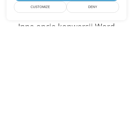
CUSTOMIZE
DENY
Inne opcje konwersji Word
Konwertuj RTF na DOC
DOC:
Microsoft Word Binary Format
Konwertuj RTF na DOT
DOT:
Microsoft Word Template Files
Konwertuj RTF na DOCX
DOCX:
Office 2007+ Word Document
Konwertuj RTF na DOCM
DOCM:
Microsoft Word 2007 Marco File