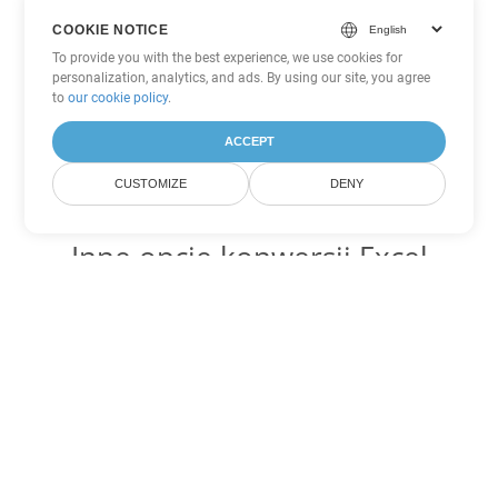
COOKIE NOTICE
To provide you with the best experience, we use cookies for
personalization, analytics, and ads. By using our site, you agree
to
our cookie policy
.
ACCEPT
CUSTOMIZE
DENY
Inne opcje konwersji Excel
Konwertuj SXC na DOC
DOC:
Microsoft Word Binary Format
Konwertuj SXC na DOT
DOT:
Microsoft Word Template Files
Konwertuj SXC na DOCX