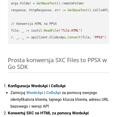
args.Folder = 
GetBaseTest
().remoteFolder

response, httpResponse, err := 
GetBaseTest
().CellsAPI.
Cel
// Konwersja HTML na PPSX

file, _ := ioutil.
ReadFile
(
"file.HTML"
)

r, _, _ := apiClient.SlidesApi.
Convert
(file, 
"PPSX"
Prosta konwersja SXC Files to PPSX w
Go SDK
Konfiguracja WordsApi i CellsApi
Zainicjuj
WordsApi
i
CellsApi
za pomocą swojego
identyfikatora klienta, tajnego klucza klienta, adresu URL
bazowego i wersji API
Konwertuj SXC na HTML za pomocą WordsApi