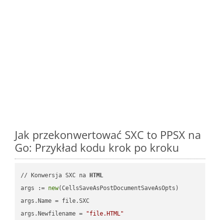
Jak przekonwertować SXC to PPSX na
Go: Przykład kodu krok po kroku
// Konwersja SXC na 
HTML
args := 
new
(CellsSaveAsPostDocumentSaveAsOpts)

args.Name = file.SXC

args.Newfilename = 
"file.HTML"