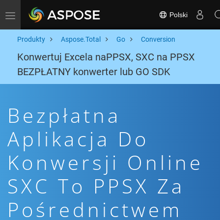
Polski
Toggle navigation
Produkty
Aspose.Total
Go
Conversion
Konwertuj Excela naPPSX, SXC na PPSX
BEZPŁATNY konwerter lub GO SDK
Bezpłatna
Aplikacja Do
Konwersji Online
SXC To PPSX Za
Pośrednictwem