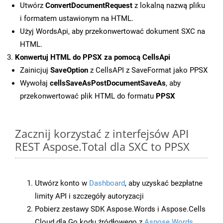
Utwórz
ConvertDocumentRequest
z lokalną nazwą pliku
i formatem ustawionym na HTML.
Użyj WordsApi, aby przekonwertować dokument SXC na
HTML.
Konwertuj HTML do PPSX za pomocą CellsApi
Zainicjuj
SaveOption
z CellsAPI z SaveFormat jako PPSX
Wywołaj
cellsSaveAsPostDocumentSaveAs
, aby
przekonwertować plik HTML do formatu
PPSX
Zacznij korzystać z interfejsów API
REST Aspose.Total dla SXC to PPSX
Utwórz konto w
Dashboard
, aby uzyskać bezpłatne
limity API i szczegóły autoryzacji
Pobierz zestawy SDK Aspose.Words i Aspose.Cells
Cloud dla Go kodu źródłowego z
Aspose.Words