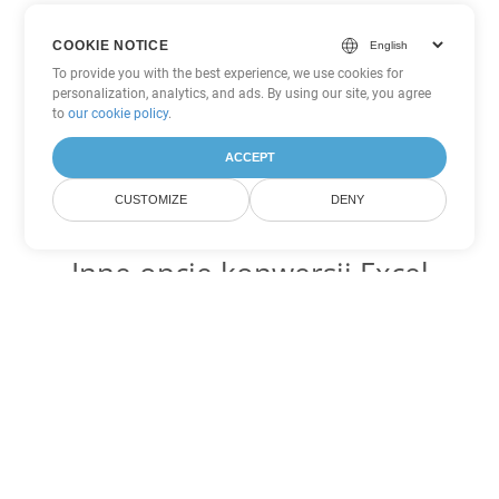
COOKIE NOTICE
To provide you with the best experience, we use cookies for
personalization, analytics, and ads. By using our site, you agree
to
our cookie policy
.
ACCEPT
CUSTOMIZE
DENY
Inne opcje konwersji Excel
Konwertuj SXC na DOC
DOC:
Microsoft Word Binary Format
Konwertuj SXC na DOT
DOT:
Microsoft Word Template Files