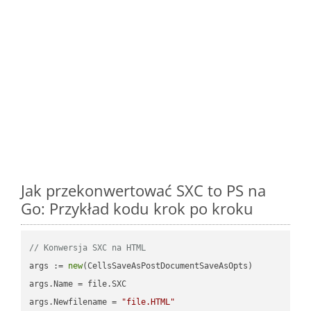
Jak przekonwertować SXC to PS na
Go: Przykład kodu krok po kroku
// Konwersja SXC na HTML
args := 
new
(CellsSaveAsPostDocumentSaveAsOpts)

args.Name = file.SXC

args.Newfilename = 
"file.HTML"