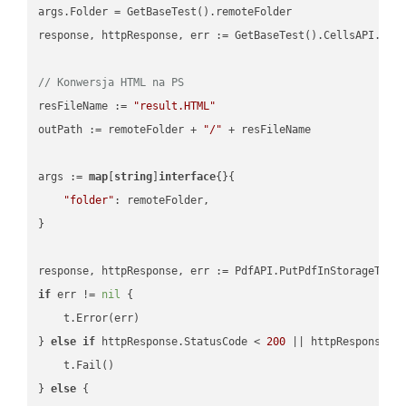
args.Folder = GetBaseTest().remoteFolder

response, httpResponse, err := GetBaseTest().CellsAPI.Cell
// Konwersja HTML na PS
resFileName := 
"result.HTML"
outPath := remoteFolder + 
"/"
 + resFileName

args := 
map
[
string
]
interface
{}{

"folder"
: remoteFolder,

}

if
 err != 
nil
 {

    t.Error(err)

} 
else
if
 httpResponse.StatusCode < 
200
 || httpResponse.S
    t.Fail()

} 
else
 {
