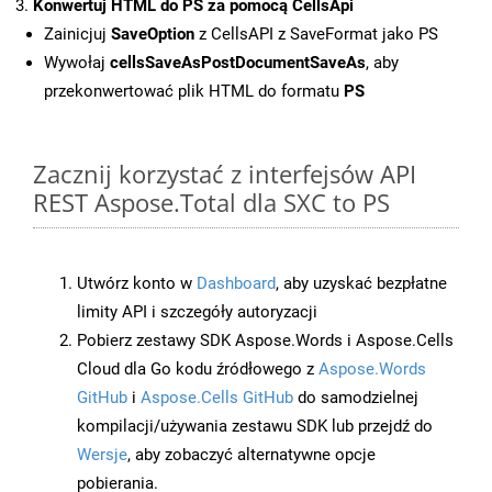
Konwertuj HTML do PS za pomocą CellsApi
Zainicjuj
SaveOption
z CellsAPI z SaveFormat jako PS
Wywołaj
cellsSaveAsPostDocumentSaveAs
, aby
przekonwertować plik HTML do formatu
PS
Zacznij korzystać z interfejsów API
REST Aspose.Total dla SXC to PS
Utwórz konto w
Dashboard
, aby uzyskać bezpłatne
limity API i szczegóły autoryzacji
Pobierz zestawy SDK Aspose.Words i Aspose.Cells
Cloud dla Go kodu źródłowego z
Aspose.Words
GitHub
i
Aspose.Cells GitHub
do samodzielnej
kompilacji/używania zestawu SDK lub przejdź do
Wersje
, aby zobaczyć alternatywne opcje
pobierania.