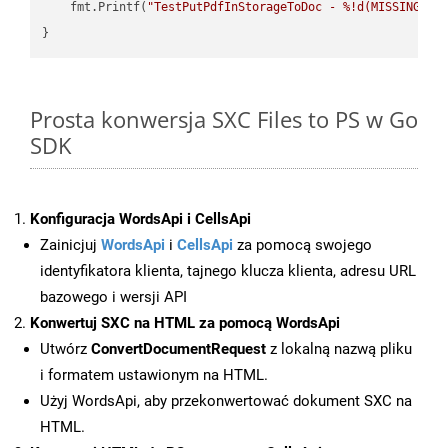
    fmt.Printf(
"TestPutPdfInStorageToDoc - %!d(MISSING)\n
Prosta konwersja SXC Files to PS w Go
SDK
Konfiguracja WordsApi i CellsApi
Zainicjuj
WordsApi
i
CellsApi
za pomocą swojego
identyfikatora klienta, tajnego klucza klienta, adresu URL
bazowego i wersji API
Konwertuj SXC na HTML za pomocą WordsApi
Utwórz
ConvertDocumentRequest
z lokalną nazwą pliku
i formatem ustawionym na HTML.
Użyj WordsApi, aby przekonwertować dokument SXC na
HTML.