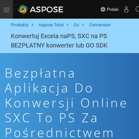
Polski
Toggle navigation
Produkty
Aspose.Total
Go
Conversion
Konwertuj Excela naPS, SXC na PS
BEZPŁATNY konwerter lub GO SDK
Bezpłatna
Aplikacja Do
Konwersji Online
SXC To PS Za
Pośrednictwem