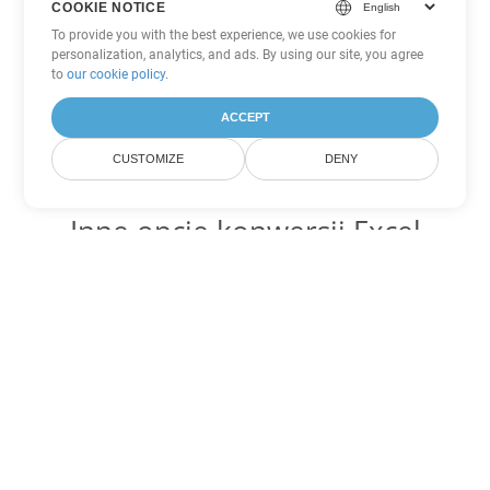
COOKIE NOTICE
To provide you with the best experience, we use cookies for
personalization, analytics, and ads. By using our site, you agree
to
our cookie policy
.
ACCEPT
CUSTOMIZE
DENY
Inne opcje konwersji Excel
Konwertuj TSV na DOC
DOC:
Microsoft Word Binary Format
Konwertuj TSV na DOT
DOT:
Microsoft Word Template Files
Konwertuj TSV na DOCX