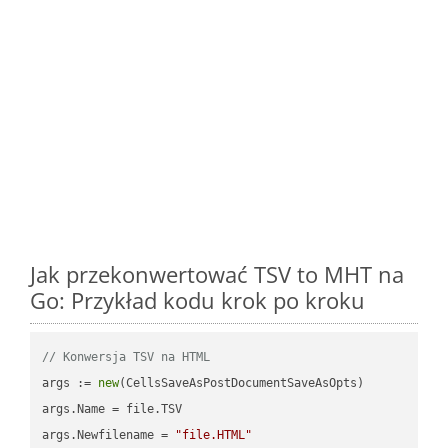
Jak przekonwertować TSV to MHT na
Go: Przykład kodu krok po kroku
// Konwersja TSV na HTML
args := 
new
(CellsSaveAsPostDocumentSaveAsOpts)

args.Name = file.TSV

args.Newfilename = 
"file.HTML"