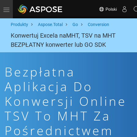
Polski
Toggle navigation
Produkty
Aspose.Total
Go
Conversion
Konwertuj Excela naMHT, TSV na MHT
BEZPŁATNY konwerter lub GO SDK
Bezpłatna
Aplikacja Do
Konwersji Online
TSV To MHT Za
Pośrednictwem