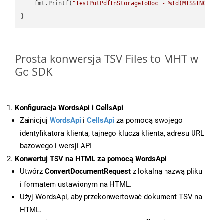
    fmt.Printf(
"TestPutPdfInStorageToDoc - %!d(MISSING)\n
Prosta konwersja TSV Files to MHT w
Go SDK
Konfiguracja WordsApi i CellsApi
Zainicjuj
WordsApi
i
CellsApi
za pomocą swojego
identyfikatora klienta, tajnego klucza klienta, adresu URL
bazowego i wersji API
Konwertuj TSV na HTML za pomocą WordsApi
Utwórz
ConvertDocumentRequest
z lokalną nazwą pliku
i formatem ustawionym na HTML.
Użyj WordsApi, aby przekonwertować dokument TSV na
HTML.