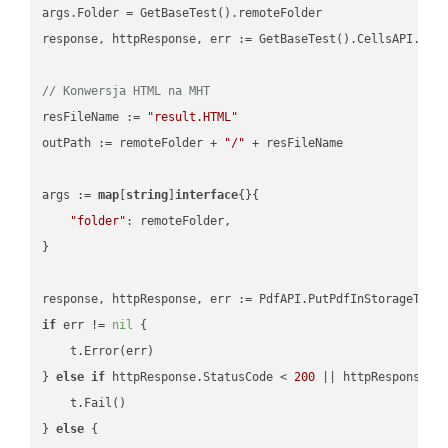
args.Folder = GetBaseTest().remoteFolder

response, httpResponse, err := GetBaseTest().CellsAPI.Cell
// Konwersja HTML na MHT
resFileName := 
"result.HTML"
outPath := remoteFolder + 
"/"
 + resFileName

args := 
map
[
string
]
interface
{}{

"folder"
: remoteFolder,

}

if
 err != 
nil
 {

    t.Error(err)

} 
else
if
 httpResponse.StatusCode < 
200
 || httpResponse.S
    t.Fail()

} 
else
 {
