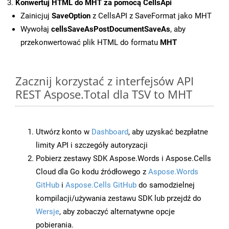
Konwertuj HTML do MHT za pomocą CellsApi
Zainicjuj
SaveOption
z CellsAPI z SaveFormat jako MHT
Wywołaj
cellsSaveAsPostDocumentSaveAs
, aby
przekonwertować plik HTML do formatu
MHT
Zacznij korzystać z interfejsów API
REST Aspose.Total dla TSV to MHT
Utwórz konto w
Dashboard
, aby uzyskać bezpłatne
limity API i szczegóły autoryzacji
Pobierz zestawy SDK Aspose.Words i Aspose.Cells
Cloud dla Go kodu źródłowego z
Aspose.Words
GitHub
i
Aspose.Cells GitHub
do samodzielnej
kompilacji/używania zestawu SDK lub przejdź do
Wersje
, aby zobaczyć alternatywne opcje
pobierania.