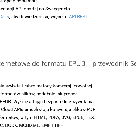
e opcje pobierania.
entacji API opartej na Swagger dla
Cells
, aby dowiedzieć się więcej o
API REST
.
ternetowe do formatu EPUB – przewodnik Se
a szybkie i łatwe metody konwersji dowolnej
 formatów plików, podobnie jak proces
EPUB. Wykorzystując bezpośrednie wywołania
 Cloud APIs umożliwiają konwersję plików PDF
u formatów, w tym HTML, PDFA, SVG, EPUB, TEX,
C, DOCX, MOBIXML, EMF i TIFF.