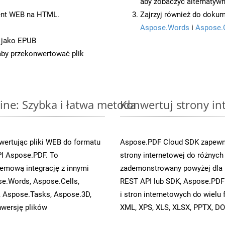
aby zobaczyć alternatywn
ent WEB na HTML.
Zajrzyj również do dokum
Aspose.Words
i
Aspose.
 jako EPUB
 aby przekonwertować plik
ne: Szybka i łatwa metoda
Konwertuj strony in
ertując pliki WEB do formatu
Aspose.PDF Cloud SDK zapewni
I Aspose.PDF. To
strony internetowej do różnych
emową integrację z innymi
zademonstrowany powyżej dla 
se.Words, Aspose.Cells,
REST API lub SDK, Aspose.PDF
, Aspose.Tasks, Aspose.3D,
i stron internetowych do wiel
wersję plików
XML, XPS, XLS, XLSX, PPTX, DO