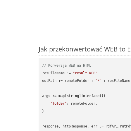
Jak przekonwertować WEB to E
// Konwersja WEB na HTML
resFileName := 
"result.WEB"
outPath := remoteFolder + 
"/"
 + resFileName

args := 
map
[
string
]
interface
{}{

"folder"
: remoteFolder,

}
