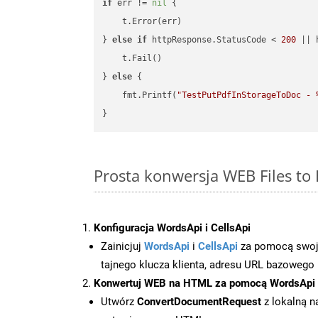
if
 err != 
nil
 {

    t.Error(err)

} 
else
if
 httpResponse.StatusCode < 
200
 || 
    t.Fail()

} 
else
 {

    fmt.Printf(
"TestPutPdfInStorageToDoc - 
Prosta konwersja WEB Files t
Konfiguracja WordsApi i CellsApi
Zainicjuj
WordsApi
i
CellsApi
za pomocą swojeg
tajnego klucza klienta, adresu URL bazowego i
Konwertuj WEB na HTML za pomocą WordsApi
Utwórz
ConvertDocumentRequest
z lokalną n