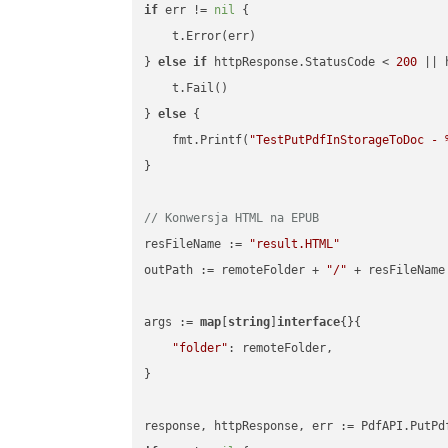
if
 err != 
nil
 {

    t.Error(err)

} 
else
if
 httpResponse.StatusCode < 
200
 || 
    t.Fail()

} 
else
 {

    fmt.Printf(
"TestPutPdfInStorageToDoc - 
}

// Konwersja HTML na EPUB
resFileName := 
"result.HTML"
outPath := remoteFolder + 
"/"
 + resFileName

args := 
map
[
string
]
interface
{}{

"folder"
: remoteFolder,

}
