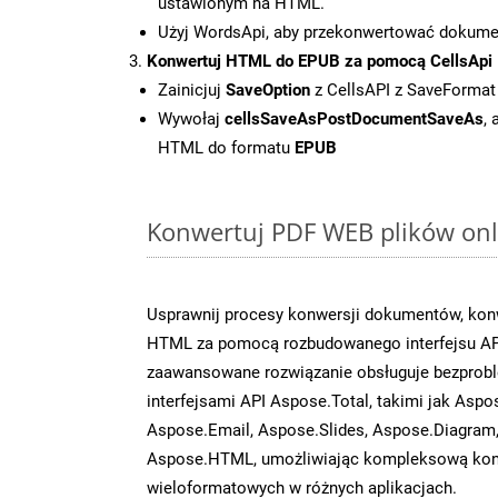
ustawionym na HTML.
Użyj WordsApi, aby przekonwertować dokum
Konwertuj HTML do EPUB za pomocą CellsApi
Zainicjuj
SaveOption
z CellsAPI z SaveFormat
Wywołaj
cellsSaveAsPostDocumentSaveAs
,
HTML do formatu
EPUB
Konwertuj PDF WEB plików onli
Usprawnij procesy konwersji dokumentów, konw
HTML za pomocą rozbudowanego interfejsu AP
zaawansowane rozwiązanie obsługuje bezprobl
interfejsami API Aspose.Total, takimi jak Aspo
Aspose.Email, Aspose.Slides, Aspose.Diagram
Aspose.HTML, umożliwiając kompleksową kon
wieloformatowych w różnych aplikacjach.