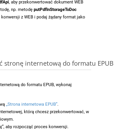
dfApi
, aby przekonwertować dokument WEB
todę, np. metodę
putPdfInStorageToDoc
o konwersji z WEB i podaj żądany format jako
ć stronę internetową do formatu EPUB
nternetową do formatu EPUB, wykonaj
ową
„Strona internetowa EPUB”
.
nternetowej, którą chcesz przekonwertować, w
ciowym.
uj”, aby rozpocząć proces konwersji.