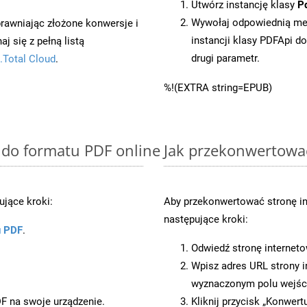
Utwórz instancję klasy
P
Wywołaj odpowiednią me
prawniając złożone konwersje i
instancji klasy PDFApi d
 się z pełną listą
drugi parametr.
.Total Cloud
.
%!(EXTRA string=EPUB)
 do formatu PDF online
Jak przekonwertowa
jące kroki:
Aby przekonwertować stronę i
następujące kroki:
u PDF
.
Odwiedź stronę internet
Wpisz adres URL strony i
wyznaczonym polu wejś
DF na swoje urządzenie.
Kliknij przycisk „Konwert