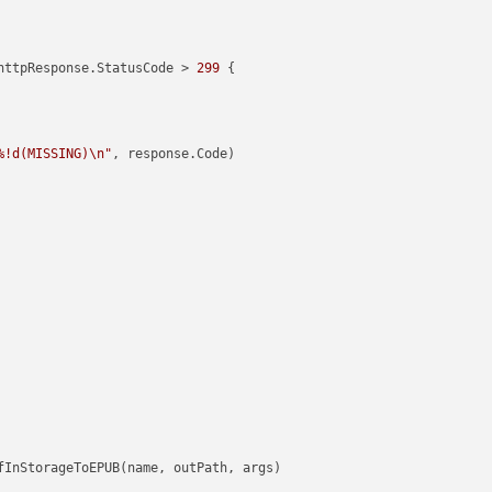
httpResponse.StatusCode > 
299
 {

%!d(MISSING)\n"
, response.Code)
