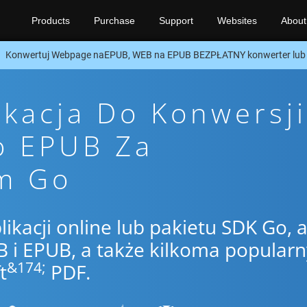
Products
Purchase
Support
Websites
About
Konwertuj Webpage naEPUB, WEB na EPUB BEZPŁATNY konwerter lub
ikacja Do Konwersji
o EPUB Za
m Go
likacji online lub pakietu SDK Go, 
i EPUB, a także kilkoma popular
&174;
t
PDF.