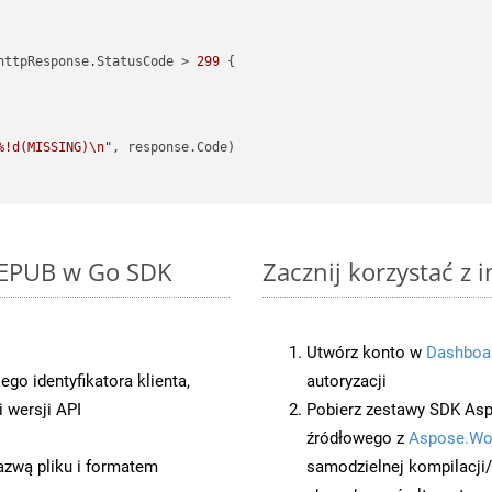
httpResponse.StatusCode > 
299
 {

%!d(MISSING)\n"
, response.Code)

o EPUB w Go SDK
Zacznij korzystać z 
Utwórz konto w
Dashboa
o identyfikatora klienta,
autoryzacji
 wersji API
Pobierz zestawy SDK Asp
źródłowego z
Aspose.Wo
azwą pliku i formatem
samodzielnej kompilacji