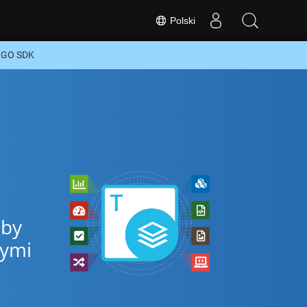
Polski
 GO SDK
aby
nymi